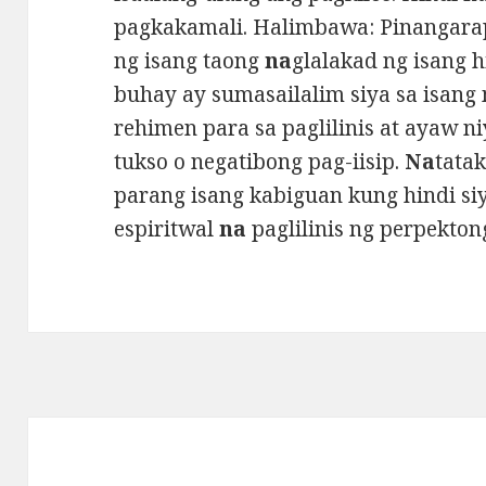
pagkakamali. Halimbawa: Pinangarap
ng isang taong
na
glalakad ng isang h
buhay ay sumasailalim siya sa isang
rehimen para sa paglilinis at ayaw
tukso o negatibong pag-iisip.
Na
tata
parang isang kabiguan kung hindi s
espiritwal
na
paglilinis ng perpekto