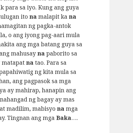
k para sa iyo. Kung ang guya
ulugan ito
na
malapit ka
na
mamagitan ng pagka-antok
a, o ang iyong pag-aari mula
akita ang mga batang guya sa
isang mahusay
na
paborito sa
g matapat
na
tao. Para sa
papahiwatig ng kita mula sa
ahan, ang pagpasok sa mga
ya ay mahirap, hanapin ang
inahangad ng bagay ay mas
at madilim, mabisyo
na
mga
ay. Tingnan ang mga
Baka
….