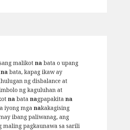
isang malikot
na
bata o upang
t
na
bata, kapag ikaw ay
hulugan ng disbalance at
imbolo ng kaguluhan at
kot
na
bata
na
gpapakita
na
sa iyong mga
na
kakagising
 may ibang paliwanag, ang
 maling pagkaunawa sa sarili