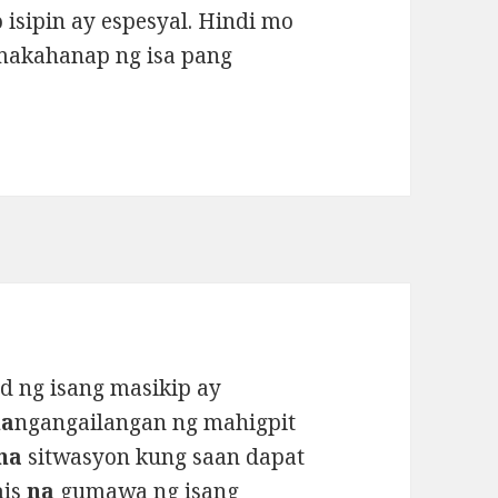
o isipin ay espesyal. Hindi mo
makahanap ng isa pang
d ng isang masikip ay
na
ngangailangan ng mahigpit
na
sitwasyon kung saan dapat
a
is
na
gumawa ng isang