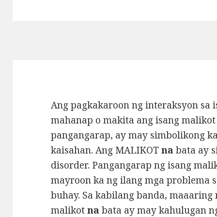
Ang pagkakaroon ng interaksyon sa 
mahanap o makita ang isang maliko
pangangarap, ay may simbolikong ka
kaisahan. Ang MALIKOT
na
bata ay s
disorder. Pangangarap ng isang mali
mayroon ka ng ilang mga problema 
buhay. Sa kabilang banda, maaaring
malikot
na
bata ay may kahulugan ng