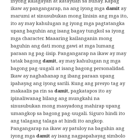
inyong kalagayan at katayuan sa buhay. Kapag
ikaw ay pangangarap, na ang iyong mga
damit
ay
marumi at sinusubukan mong linisin ang mga ito,
ito ay may kahulugan ng iyong mga pagtatangka
upang baguhin ang isang bagay tungkol sa iyong
mga character. Maaaring kailanganin mong
baguhin ang dati mong gawi at mga lumang
paraan ng pag-iisip. Pangangarap na ikaw ay may
tatak bagong
damit
, ay may kahulugan ng mga
bagong pag-uugali at isang bagong personalidad.
Ikaw ay naghahanap ng ibang paraan upang
ipahayag ang iyong sarili. Kung ang presyo tag ay
makaalis pa rin sa
damit
, pagkatapos ito ay
ipinaliwanag bilang ang mungkahi na
sinusubukan mong masyadong mahirap upang
umangkop sa bagong pag-uugali. Siguro hindi ito
ang talagang talaga at hindi ito angkop.
Pangangarap na ikaw ay patuloy na baguhin ang
iyong mga
damit
ay isang nagpapahayag simbolo