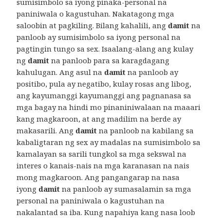
sumisimbolo sa iyong pinaka-personal na
paniniwala o kagustuhan. Nakatagong mga
saloobin at pagkiling. Bilang kahalili, ang
damit
na
panloob ay sumisimbolo sa iyong personal na
pagtingin tungo sa sex. Isaalang-alang ang kulay
ng
damit
na panloob para sa karagdagang
kahulugan. Ang asul na
damit
na panloob ay
positibo, pula ay negatibo, kulay rosas ang libog,
ang kayumanggi kayumanggi ang pagnanasa sa
mga bagay na hindi mo pinaniniwalaan na maaari
kang magkaroon, at ang madilim na berde ay
makasarili. Ang
damit
na panloob na kabilang sa
kabaligtaran ng sex ay madalas na sumisimbolo sa
kamalayan sa sarili tungkol sa mga sekswal na
interes o kanais-nais na mga karanasan na nais
mong magkaroon. Ang pangangarap na nasa
iyong
damit
na panloob ay sumasalamin sa mga
personal na paniniwala o kagustuhan na
nakalantad sa iba. Kung napahiya kang nasa loob