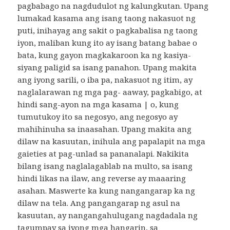
pagbabago na nagdudulot ng kalungkutan. Upang
lumakad kasama ang isang taong nakasuot ng
puti, inihayag ang sakit o pagkabalisa ng taong
iyon, maliban kung ito ay isang batang babae o
bata, kung gayon magkakaroon ka ng kasiya-
siyang paligid sa isang panahon. Upang makita
ang iyong sarili, o iba pa, nakasuot ng itim, ay
naglalarawan ng mga pag- aaway, pagkabigo, at
hindi sang-ayon na mga kasama | o, kung
tumutukoy ito sa negosyo, ang negosyo ay
mahihinuha sa inaasahan. Upang makita ang
dilaw na kasuutan, inihula ang papalapit na mga
gaieties at pag-unlad sa pananalapi. Nakikita
bilang isang naglalagablab na multo, sa isang
hindi likas na ilaw, ang reverse ay maaaring
asahan. Maswerte ka kung nangangarap ka ng
dilaw na tela. Ang pangangarap ng asul na
kasuutan, ay nangangahulugang nagdadala ng
tagumpay sa iyong mga hangarin, sa