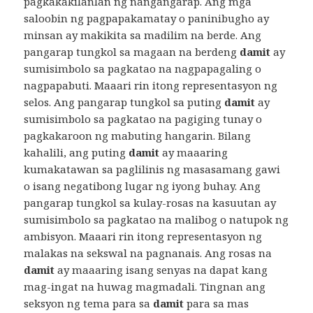
pagkakakilanlan ng nangangarap. Ang mga
saloobin ng pagpapakamatay o paninibugho ay
minsan ay makikita sa madilim na berde. Ang
pangarap tungkol sa magaan na berdeng
damit
ay
sumisimbolo sa pagkatao na nagpapagaling o
nagpapabuti. Maaari rin itong representasyon ng
selos. Ang pangarap tungkol sa puting
damit
ay
sumisimbolo sa pagkatao na pagiging tunay o
pagkakaroon ng mabuting hangarin. Bilang
kahalili, ang puting
damit
ay maaaring
kumakatawan sa paglilinis ng masasamang gawi
o isang negatibong lugar ng iyong buhay. Ang
pangarap tungkol sa kulay-rosas na kasuutan ay
sumisimbolo sa pagkatao na malibog o natupok ng
ambisyon. Maaari rin itong representasyon ng
malakas na sekswal na pagnanais. Ang rosas na
damit
ay maaaring isang senyas na dapat kang
mag-ingat na huwag magmadali. Tingnan ang
seksyon ng tema para sa
damit
para sa mas