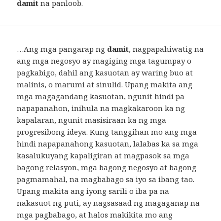
damit
na panloob.
…Ang mga pangarap ng
damit
, nagpapahiwatig na
ang mga negosyo ay magiging mga tagumpay o
pagkabigo, dahil ang kasuotan ay waring buo at
malinis, o marumi at sinulid. Upang makita ang
mga magagandang kasuotan, ngunit hindi pa
napapanahon, inihula na magkakaroon ka ng
kapalaran, ngunit masisiraan ka ng mga
progresibong ideya. Kung tanggihan mo ang mga
hindi napapanahong kasuotan, lalabas ka sa mga
kasalukuyang kapaligiran at magpasok sa mga
bagong relasyon, mga bagong negosyo at bagong
pagmamahal, na magbabago sa iyo sa ibang tao.
Upang makita ang iyong sarili o iba pa na
nakasuot ng puti, ay nagsasaad ng magaganap na
mga pagbabago, at halos makikita mo ang