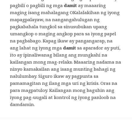
pagbili o pagbili ng mga
damit
ay maaaring
maging isang mahalagang OKalalakihan ng iyong
mapagpalayaw, na nangangahulugan ng
pagkabahala tungkol sa sinusubukan upang
umangkop o maging angkop para sa iyong papel
na pagbabago. Kapag ikaw ay pangangarap, na
ang lahat ng iyong mga
damit
sa aparador ay puti,
ito ay ipinaliwanag bilang ang mungkahi na
kailangan mong mag-relaks. Maaaring nadama na
ninyo kamakailan ang isang munting bahagi ng
nalulumbay. Siguro ikaw ay pagpunta sa
pamamagitan ng ilang mga uri ng krisis. Oras na
para magpatuloy. Kailangan mong baguhin ang
iyong pag-uugali at kontrol ng iyong panloob na
damdamin.