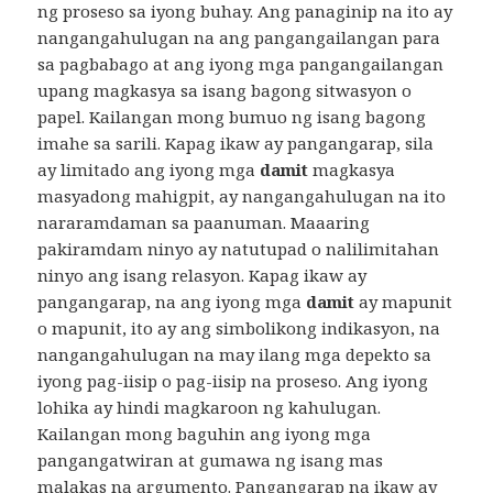
ng proseso sa iyong buhay. Ang panaginip na ito ay
nangangahulugan na ang pangangailangan para
sa pagbabago at ang iyong mga pangangailangan
upang magkasya sa isang bagong sitwasyon o
papel. Kailangan mong bumuo ng isang bagong
imahe sa sarili. Kapag ikaw ay pangangarap, sila
ay limitado ang iyong mga
damit
magkasya
masyadong mahigpit, ay nangangahulugan na ito
nararamdaman sa paanuman. Maaaring
pakiramdam ninyo ay natutupad o nalilimitahan
ninyo ang isang relasyon. Kapag ikaw ay
pangangarap, na ang iyong mga
damit
ay mapunit
o mapunit, ito ay ang simbolikong indikasyon, na
nangangahulugan na may ilang mga depekto sa
iyong pag-iisip o pag-iisip na proseso. Ang iyong
lohika ay hindi magkaroon ng kahulugan.
Kailangan mong baguhin ang iyong mga
pangangatwiran at gumawa ng isang mas
malakas na argumento. Pangangarap na ikaw ay