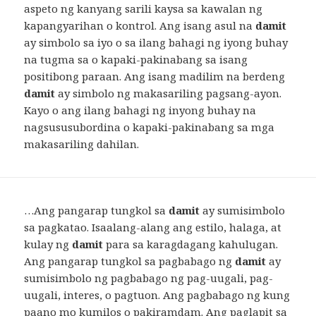
aspeto ng kanyang sarili kaysa sa kawalan ng
kapangyarihan o kontrol. Ang isang asul na
damit
ay simbolo sa iyo o sa ilang bahagi ng iyong buhay
na tugma sa o kapaki-pakinabang sa isang
positibong paraan. Ang isang madilim na berdeng
damit
ay simbolo ng makasariling pagsang-ayon.
Kayo o ang ilang bahagi ng inyong buhay na
nagsususubordina o kapaki-pakinabang sa mga
makasariling dahilan.
…Ang pangarap tungkol sa
damit
ay sumisimbolo
sa pagkatao. Isaalang-alang ang estilo, halaga, at
kulay ng
damit
para sa karagdagang kahulugan.
Ang pangarap tungkol sa pagbabago ng
damit
ay
sumisimbolo ng pagbabago ng pag-uugali, pag-
uugali, interes, o pagtuon. Ang pagbabago ng kung
paano mo kumilos o pakiramdam. Ang paglapit sa