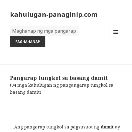
kahulugan-panaginip.com
Diksyon
ng
MENU
Mga
AND
Pangarap:
WIDGETS
Pangarap tungkol sa basang damit
(34 mga kahulugan ng pangangarap tungkol sa
basang damit)
…Ang pangarap tungkol sa pagsusuot ng
damit
ay