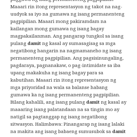
Maaari rin itong representasyon ng takot na nag-
uudyok sa iyo na gumawa ng isang permanenteng
pagpipilian. Maaari mong pakiramdam na
kailangan mong gumawa ng isang bagay
magpakailanman. Ang pangarap tungkol sa isang
pulang
damit
ng kasal ay sumasagisag sa mga
negatibong hangarin na nagmamaneho ng isang
permanenteng pagpipilian. Ang pagsisinungaling,
pagdaraya, pagnanakaw, o pag-intimidate sa iba
upang makakuha ng isang bagay para sa
kabutihan. Maaari rin itong representasyon ng
mga priyoridad na wala sa balanse habang
gumawa ka ng isang permanenteng pagpipilian.
Bilang kahalili, ang isang pulang
damit
ng kasal ay
maaaring isang palatandaan na sa tingin mo ay
natigil sa pagtanggap ng isang negatibong
sitwasyon. Halimbawa: Pinangarap ng isang lalaki
na makita ang isang babaeng sumusubok sa
damit