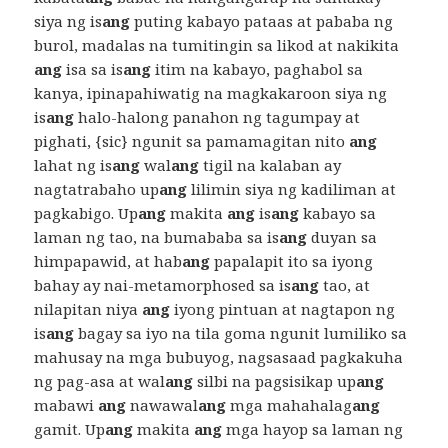
siya ng is
ang
puting kabayo pataas at pababa ng
burol, madalas na tumitingin sa likod at nakikita
ang
isa sa is
ang
itim na kabayo, paghabol sa
kanya, ipinapahiwatig na magkakaroon siya ng
is
ang
halo-halong panahon ng tagumpay at
pighati, {sic} ngunit sa pamamagitan nito
ang
lahat ng is
ang
wal
ang
tigil na kalaban ay
nagtatrabaho up
ang
lilimin siya ng kadiliman at
pagkabigo. Up
ang
makita
ang
is
ang
kabayo sa
laman ng tao, na bumababa sa is
ang
duyan sa
himpapawid, at hab
ang
papalapit ito sa iyong
bahay ay nai-metamorphosed sa is
ang
tao, at
nilapitan niya
ang
iyong pintuan at nagtapon ng
is
ang
bagay sa iyo na tila goma ngunit lumiliko sa
mahusay na mga bubuyog, nagsasaad pagkakuha
ng pag-asa at wal
ang
silbi na pagsisikap up
ang
mabawi
ang
nawawal
ang
mga mahahalag
ang
gamit. Up
ang
makita
ang
mga hayop sa laman ng