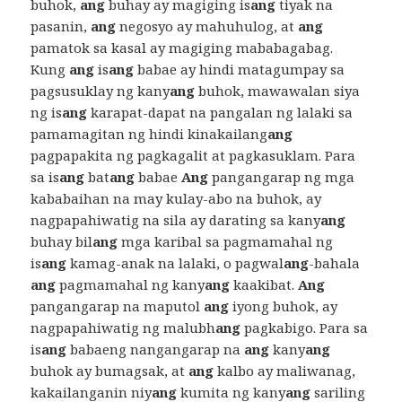
buhok,
ang
buhay ay magiging is
ang
tiyak na
pasanin,
ang
negosyo ay mahuhulog, at
ang
pamatok sa kasal ay magiging mababagabag.
Kung
ang
is
ang
babae ay hindi matagumpay sa
pagsusuklay ng kany
ang
buhok, mawawalan siya
ng is
ang
karapat-dapat na pangalan ng lalaki sa
pamamagitan ng hindi kinakailang
ang
pagpapakita ng pagkagalit at pagkasuklam. Para
sa is
ang
bat
ang
babae
Ang
pangangarap ng mga
kababaihan na may kulay-abo na buhok, ay
nagpapahiwatig na sila ay darating sa kany
ang
buhay bil
ang
mga karibal sa pagmamahal ng
is
ang
kamag-anak na lalaki, o pagwal
ang
-bahala
ang
pagmamahal ng kany
ang
kaakibat.
Ang
pangangarap na maputol
ang
iyong buhok, ay
nagpapahiwatig ng malubh
ang
pagkabigo. Para sa
is
ang
babaeng nangangarap na
ang
kany
ang
buhok ay bumagsak, at
ang
kalbo ay maliwanag,
kakailanganin niy
ang
kumita ng kany
ang
sariling