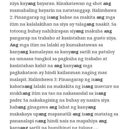
niya kay
ang
bayaran. Kinakatawan ng shot
ang
mamahaling bayarin na natatanggap. Halimbawa
2: Pinangarap ng is
ang
babae na makita
ang
mga
itim na kalalakihan na siya ay talag
ang
naakit. Sa
totoong buhay nahihirapan siy
ang
makuha
ang
pangarap na trabaho at kasintahan na gusto niya.
Ang
mga itim na lalaki ay kumakatawan sa
kany
ang
kamalayan sa kany
ang
sarili na patuloy
na umaasa tungkol sa pagkuha ng trabaho at
kasintahan kahit na
ang
kany
ang
mga
pagkakataon ay hindi kailanman naging mas
malapit. Halimbawa 3: Pinangarap ng is
ang
kabata
ang
lalaki na makakita ng is
ang
insecure na
mukh
ang
itim na tao na nakasandal sa is
ang
pader. Sa nakakagising na buhay ay nasira siya
hab
ang
ginagawa
ang
lahat ng kany
ang
makakaya up
ang
mapanatili
ang
is
ang
matatag sa
pananalapi n
ang
hindi nais na mapahiya
ang
kany
ang
sarili na humihingi ng tulong….