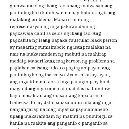
ginawa mo o ng ib
ang
tao up
ang
maiwasan
ang
paninibugho o kahihiyan na nagdudulot ng is
ang
mal
aking
problema. Maaari rin itong
representasyon ng mga pakiramdam ng
pagkawala dahil sa selos ng ib
ang
tao.
Ang
pagkakita ng is
ang
napaka-muscular black person
ay maaaring sumisimbolo ng is
ang
malakas na
nais na makaramdam ng mabuti na mahirap
madaig. Maaari k
ang
magkaroon ng problema sa
paglaban sa is
ang
tukso o pagtagumpayan
ang
paninibugho ng iba sa iyo. Ayon sa kasaysayan,
ang
mga itim na tao sa mga panaginip ay hindi
magand
ang
mga omen at madalas na lumitaw
bago masaktan
ang
masam
ang
kapalaran o
trahedya. Ito ay dahil sinasalamin nila
ang
mga
nangangarap na mag-ingat sa pagmamaneho
up
ang
makaramdam ng mabuti na pumipigil sa
kanila na makita
ang
panganib o panganib sa