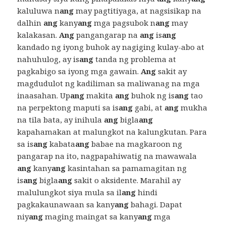
kaluluwa n
ang
may pagtitiyaga, at nagsisikap na
dalhin
ang
kany
ang
mga pagsubok n
ang
may
kalakasan.
Ang
pangangarap na
ang
is
ang
kandado ng iyong buhok ay nagiging kulay-abo at
nahuhulog, ay is
ang
tanda ng problema at
pagkabigo sa iyong mga gawain.
Ang
sakit ay
magdudulot ng kadiliman sa maliwanag na mga
inaasahan. Up
ang
makita
ang
buhok ng is
ang
tao
na perpektong maputi sa is
ang
gabi, at
ang
mukha
na tila bata, ay inihula
ang
bigla
ang
kapahamakan at malungkot na kalungkutan. Para
sa is
ang
kabata
ang
babae na magkaroon ng
pangarap na ito, nagpapahiwatig na mawawala
ang
kany
ang
kasintahan sa pamamagitan ng
is
ang
bigla
ang
sakit o aksidente. Marahil ay
malulungkot siya mula sa il
ang
hindi
pagkakaunawaan sa kany
ang
bahagi. Dapat
niy
ang
maging maingat sa kany
ang
mga