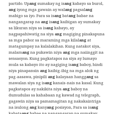
partido. Up
ang
sumakay ng is
ang
kabayo sa burol,
ang
iyong mga gawain ay wal
ang
pagsal
ang
mabigo sa iyo. Para sa is
ang
bat
ang
babae na
nangangarap na
ang
is
ang
kaibigan ay sumakay
sa likuran niya sa is
ang
kabayo, ay
nagpapahiwatig na siya
ang
magiging pinakapuna
sa mga pabor sa maraming mga kilal
ang
at
matagumpay na kalalakihan. Kung natakot siya,
malam
ang
na pukawin niya
ang
mga naiinggit na
sensasyon. Kung pagkatapos na siya ay lumayo
mula sa kabayo ito ay nagiging is
ang
baboy, hindi
niya pinapansin
ang
kaibig-ibig na mga alok ng
pag-aasawa, pinipili
ang
kalayaan hangg
ang
sa
mawalan siya ng is
ang
kanais-nais na kasal. Kung
pagkatapos ay nakikita niya
ang
baboy na
dumudulas sa kahabaan ng kawad ng telegraph,
gagawin niya sa pamamagitan ng nakakaintriga
na isulong
ang
kany
ang
posisyon, Para sa is
ang
kabata
ang
babae na nangangarap na sumakay