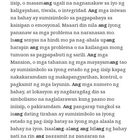
iisip, o masam
ang
ugali na nagnanakaw sa iyo ng
kaligayahan, tiwala, o integridad.
Ang
mga iniwan
na bahay ay sumisimbolo sa pagpapabaya sa
kaisipan o emosyonal. Maaari din nila
ang
iyong
pananaw sa mga problema na naranasan mo.
Is
ang
senyas na hindi mo pa nag-abala up
ang
harapin
ang
mga problema o na kailangan mong
tumuon sa pagpapabuti ng sarili.
Ang
mga
Mansion, o mga tahanan ng mga mayayam
ang
tao
ay sumisimbolo sa iyong estado ng pag-iisip kapag
nakakaramdam ng makapangyarihan, kontrol, o
pagkamit ng mga layunin.
Ang
mga numero ng
bahay, at lokasyon ay nagdaragdag din sa
simbolismo na naglalarawan kung paano mo
iniisip, o pakiramdam.
Ang
pangarap tungkol sa
is
ang
dating tirahan ay sumisimbolo sa iyong
estado ng pag-iisip batay sa iyong mga alaala ng
bahay na iyon. Isaal
ang
-al
ang ang
bil
ang
ng bahay
pati na rin
ang
paggamit ng pangarap na