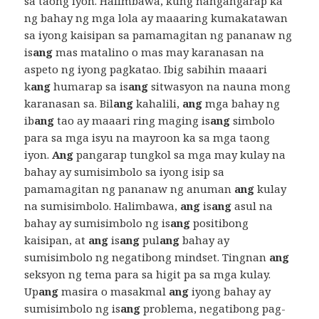
sa taong iyon. Halimbawa, kung nangangarap ka
ng bahay ng mga lola ay maaaring kumakatawan
sa iyong kaisipan sa pamamagitan ng pananaw ng
is
ang
mas matalino o mas may karanasan na
aspeto ng iyong pagkatao. Ibig sabihin maaari
k
ang
humarap sa is
ang
sitwasyon na nauna mong
karanasan sa. Bil
ang
kahalili,
ang
mga bahay ng
ib
ang
tao ay maaari ring maging is
ang
simbolo
para sa mga isyu na mayroon ka sa mga taong
iyon.
Ang
pangarap tungkol sa mga may kulay na
bahay ay sumisimbolo sa iyong isip sa
pamamagitan ng pananaw ng anuman
ang
kulay
na sumisimbolo. Halimbawa,
ang
is
ang
asul na
bahay ay sumisimbolo ng is
ang
positibong
kaisipan, at
ang
is
ang
pul
ang
bahay ay
sumisimbolo ng negatibong mindset. Tingnan
ang
seksyon ng tema para sa higit pa sa mga kulay.
Up
ang
masira o masakmal
ang
iyong bahay ay
sumisimbolo ng is
ang
problema, negatibong pag-