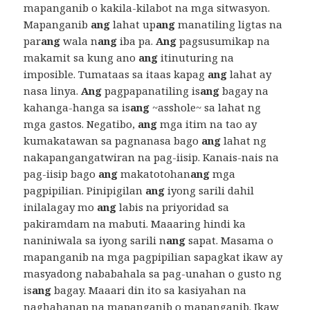
mapanganib o kakila-kilabot na mga sitwasyon.
Mapanganib
ang
lahat up
ang
manatiling ligtas na
par
ang
wala n
ang
iba pa.
Ang
pagsusumikap na
makamit sa kung ano
ang
itinuturing na
imposible. Tumataas sa itaas kapag
ang
lahat ay
nasa linya.
Ang
pagpapanatiling is
ang
bagay na
kahanga-hanga sa is
ang
~asshole~ sa lahat ng
mga gastos. Negatibo,
ang
mga itim na tao ay
kumakatawan sa pagnanasa bago
ang
lahat ng
nakapangangatwiran na pag-iisip. Kanais-nais na
pag-iisip bago
ang
makatotohan
ang
mga
pagpipilian. Pinipigilan
ang
iyong sarili dahil
inilalagay mo
ang
labis na priyoridad sa
pakiramdam na mabuti. Maaaring hindi ka
naniniwala sa iyong sarili n
ang
sapat. Masama o
mapanganib na mga pagpipilian sapagkat ikaw ay
masyadong nababahala sa pag-unahan o gusto ng
is
ang
bagay. Maaari din ito sa kasiyahan na
naghahanap na mapanganib o mapanganib. Ikaw