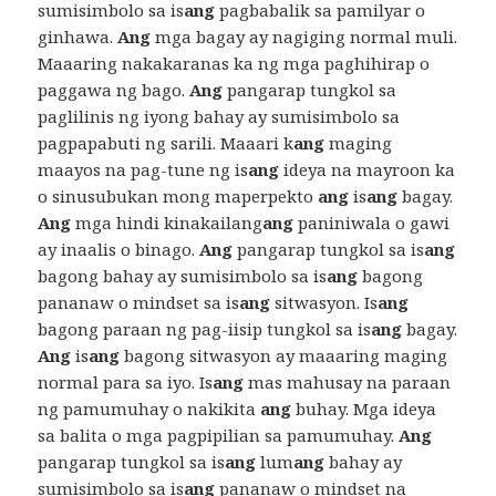
sumisimbolo sa is
ang
pagbabalik sa pamilyar o
ginhawa.
Ang
mga bagay ay nagiging normal muli.
Maaaring nakakaranas ka ng mga paghihirap o
paggawa ng bago.
Ang
pangarap tungkol sa
paglilinis ng iyong bahay ay sumisimbolo sa
pagpapabuti ng sarili. Maaari k
ang
maging
maayos na pag-tune ng is
ang
ideya na mayroon ka
o sinusubukan mong maperpekto
ang
is
ang
bagay.
Ang
mga hindi kinakailang
ang
paniniwala o gawi
ay inaalis o binago.
Ang
pangarap tungkol sa is
ang
bagong bahay ay sumisimbolo sa is
ang
bagong
pananaw o mindset sa is
ang
sitwasyon. Is
ang
bagong paraan ng pag-iisip tungkol sa is
ang
bagay.
Ang
is
ang
bagong sitwasyon ay maaaring maging
normal para sa iyo. Is
ang
mas mahusay na paraan
ng pamumuhay o nakikita
ang
buhay. Mga ideya
sa balita o mga pagpipilian sa pamumuhay.
Ang
pangarap tungkol sa is
ang
lum
ang
bahay ay
sumisimbolo sa is
ang
pananaw o mindset na