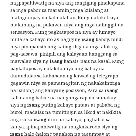
nagpapahiwatig na siya ang magiging pinakapuna
sa mga pabor sa maraming mga kilalang at
matagumpay na kalalakihan. Kung natakot siya,
malamang na pukawin niya ang mga naiinggit na
sensasyon. Kung pagkatapos na siya ay lumayo
mula sa kabayo ito ay nagiging
isang
baboy, hindi
niya pinapansin ang kaibig-ibig na mga alok ng
pag-aasawa, pinipili ang kalayaan hanggang sa
mawalan siya ng
isang
kanais-nais na kasal. Kung
pagkatapos ay nakikita niya ang baboy na
dumudulas sa kahabaan ng kawad ng telegraph,
gagawin niya sa pamamagitan ng nakakaintriga
na isulong ang kanyang posisyon, Para sa
isang
kabataang babae na nangangarap na sumakay
siya ng
isang
puting kabayo pataas at pababa ng
burol, madalas na tumitingin sa likod at nakikita
ang isa sa
isang
itim na kabayo, paghabol sa
kanya, ipinapahiwatig na magkakaroon siya ng
isang
halo-halong panahon ng tagumpay at