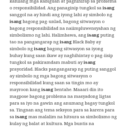
kanilang mga kabiguan at paghihirap sa problema
o responsibilidad. Ang panaginip tungkol sa
isang
sanggol na ay hindi ang iyong lahi ay simbolo ng
isang
bagong pag-unlad, bagong sitwasyon o
bagong responsibilidad na naiimpluwensyahan ng
simbolismo ng lahi. Halimbawa, ang
isang
puting
tao na pangangarap ng
isang
Black Baby ay
simbolo ng
isang
bagong sitwasyon sa iyong
buhay kung saan ikaw ay naghihintay o pag-iisip
tungkol sa pakiramdam mabuti ay
isang
prayoridad. Blacks pangangarap ng puting sanggol
ay simbolo ng mga bagong sitwasyon o
responsibilidad kung saan sa tingin mo ay
mayroon kang
isang
bentahe. Maaari din ito
magpose bagong problema na masyadong ligtas
para sa iyo na gawin ang anumang bagay tungkol
sa. Tingnan ang tema seksyon para sa karera para
sa
isang
mas malalim na hitsura sa simbolismo ng
kulay ng balat at kultura. Mga buntis na