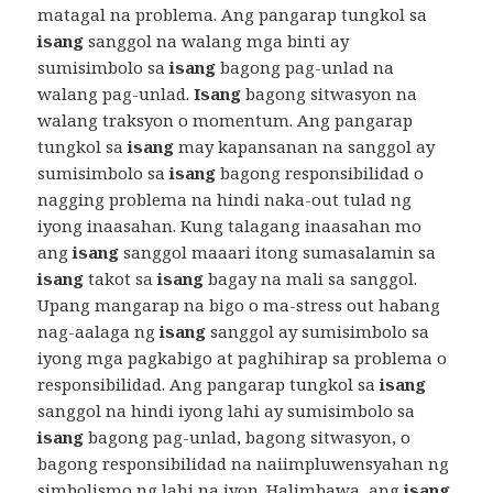
matagal na problema. Ang pangarap tungkol sa
isang
sanggol na walang mga binti ay
sumisimbolo sa
isang
bagong pag-unlad na
walang pag-unlad.
Isang
bagong sitwasyon na
walang traksyon o momentum. Ang pangarap
tungkol sa
isang
may kapansanan na sanggol ay
sumisimbolo sa
isang
bagong responsibilidad o
nagging problema na hindi naka-out tulad ng
iyong inaasahan. Kung talagang inaasahan mo
ang
isang
sanggol maaari itong sumasalamin sa
isang
takot sa
isang
bagay na mali sa sanggol.
Upang mangarap na bigo o ma-stress out habang
nag-aalaga ng
isang
sanggol ay sumisimbolo sa
iyong mga pagkabigo at paghihirap sa problema o
responsibilidad. Ang pangarap tungkol sa
isang
sanggol na hindi iyong lahi ay sumisimbolo sa
isang
bagong pag-unlad, bagong sitwasyon, o
bagong responsibilidad na naiimpluwensyahan ng
simbolismo ng lahi na iyon. Halimbawa, ang
isang