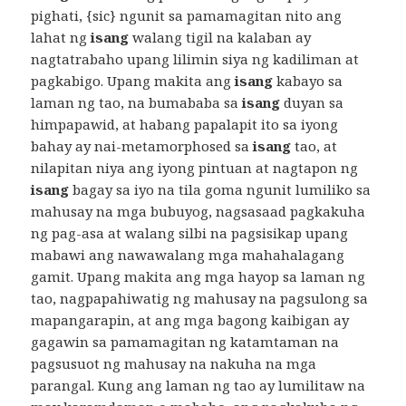
pighati, {sic} ngunit sa pamamagitan nito ang
lahat ng
isang
walang tigil na kalaban ay
nagtatrabaho upang lilimin siya ng kadiliman at
pagkabigo. Upang makita ang
isang
kabayo sa
laman ng tao, na bumababa sa
isang
duyan sa
himpapawid, at habang papalapit ito sa iyong
bahay ay nai-metamorphosed sa
isang
tao, at
nilapitan niya ang iyong pintuan at nagtapon ng
isang
bagay sa iyo na tila goma ngunit lumiliko sa
mahusay na mga bubuyog, nagsasaad pagkakuha
ng pag-asa at walang silbi na pagsisikap upang
mabawi ang nawawalang mga mahahalagang
gamit. Upang makita ang mga hayop sa laman ng
tao, nagpapahiwatig ng mahusay na pagsulong sa
mapangarapin, at ang mga bagong kaibigan ay
gagawin sa pamamagitan ng katamtaman na
pagsusuot ng mahusay na nakuha na mga
parangal. Kung ang laman ng tao ay lumilitaw na