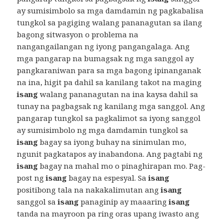
ay sumisimbolo sa mga damdamin ng pagkabalisa
tungkol sa pagiging walang pananagutan sa ilang
bagong sitwasyon o problema na
nangangailangan ng iyong pangangalaga. Ang
mga pangarap na bumagsak ng mga sanggol ay
pangkaraniwan para sa mga bagong ipinanganak
na ina, higit pa dahil sa kanilang takot na maging
isang
walang pananagutan na ina kaysa dahil sa
tunay na pagbagsak ng kanilang mga sanggol. Ang
pangarap tungkol sa pagkalimot sa iyong sanggol
ay sumisimbolo ng mga damdamin tungkol sa
isang
bagay sa iyong buhay na sinimulan mo,
ngunit pagkatapos ay inabandona. Ang pagtabi ng
isang
bagay na mahal mo o pinaghirapan mo. Pag-
post ng
isang
bagay na espesyal. Sa
isang
positibong tala na nakakalimutan ang
isang
sanggol sa
isang
panaginip ay maaaring
isang
tanda na mayroon pa ring oras upang iwasto ang