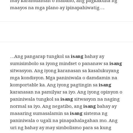
may karamdaman o mabaho, ang pagkakuha ng
maayos na mga plano ay ipinapahiwatig….
…Ang pangarap tungkol sa
isang
bahay ay
sumisimbolo sa iyong mindset o pananaw sa
isang
sitwasyon. Ang iyong karanasan sa kasalukuyang
mga kondisyon. Mga paniniwala o damdamin na
komportable ka. Ang iyong pagtingin sa
isang
karanasan na pamilyar sa iyo. Ang iyong opinyon o
paniniwala tungkol sa
isang
sitwasyon na naging
normal sa iyo. Ang negatibo, ang
isang
bahay ay
maaaring sumasalamin sa
isang
sistema ng
paniniwala o ugali na pinapahalagahan mo. Ang
uri ng bahay ay may simbolismo para sa kung