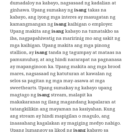
dumadaloy na kabayo, nagsasaad ng kadalian at
ginhawa. Upang sumakay ng
isang
takas na
kabayo, ang iyong mga interes ay masugatan ng
kamangmangan ng
isang
kaibigan o employer.
Upang makita ang
isang
kabayo na tumatakbo sa
iba, nagpapahiwatig na maririnig mo ang sakit ng
mga kaibigan. Upang makita ang mga pinong
stallion, ay
isang
tanda ng tagumpay at mataas na
pamumuhay, at ang hindi nararapat na pagnanasa
ay mapanginoon ka. Upang makita ang mga brood
mares, nagsasaad ng katuturan at kawalan ng
selos sa pagitan ng mga may-asawa at mga
sweethearts. Upang sumakay ng kabayo upang
magtago ng
isang
stream, malapit ka
makakaranas ng ilang magandang kapalaran at
tatangkilikin ang mayaman na kasiyahan. Kung
ang stream ay hindi mapigilan o magulo, ang
inaasahang kagalakan ay magiging medyo nabigo.
Upang lumangoy sa likod ng
isang
kabayo sa