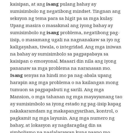
kaisipan, at ang
isang
pulang bahay ay
sumisimbolo ng negatibong mindset. Tingnan ang
seksyon ng tema para sa higit pa sa mga kulay.
Upang masira o masakmal ang iyong bahay ay
sumisimbolo ng
isang
problema, negatibong pag-
iisip, o masamang ugali na nagnanakaw sa iyo ng
kaligayahan, tiwala, o integridad. Ang mga iniwan
na bahay ay sumisimbolo sa pagpapabaya sa
kaisipan o emosyonal. Maaari din nila ang iyong
pananaw sa mga problema na naranasan mo.
Isang
senyas na hindi mo pa nag-abala upang
harapin ang mga problema o na kailangan mong
tumuon sa pagpapabuti ng sarili. Ang mga
Mansion, o mga tahanan ng mga mayayamang tao
ay sumisimbolo sa iyong estado ng pag-iisip kapag
nakakaramdam ng makapangyarihan, kontrol, o
pagkamit ng mga layunin. Ang mga numero ng
bahay, at lokasyon ay nagdaragdag din sa
simbolismo na naglalarawan kung paano mo