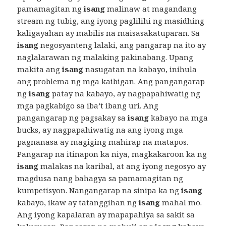
pamamagitan ng
isang
malinaw at magandang
stream ng tubig, ang iyong paglilihi ng masidhing
kaligayahan ay mabilis na maisasakatuparan. Sa
isang
negosyanteng lalaki, ang pangarap na ito ay
naglalarawan ng malaking pakinabang. Upang
makita ang
isang
nasugatan na kabayo, inihula
ang problema ng mga kaibigan. Ang pangangarap
ng
isang
patay na kabayo, ay nagpapahiwatig ng
mga pagkabigo sa iba’t ibang uri. Ang
pangangarap ng pagsakay sa
isang
kabayo na mga
bucks, ay nagpapahiwatig na ang iyong mga
pagnanasa ay magiging mahirap na matapos.
Pangarap na itinapon ka niya, magkakaroon ka ng
isang
malakas na karibal, at ang iyong negosyo ay
magdusa nang bahagya sa pamamagitan ng
kumpetisyon. Nangangarap na sinipa ka ng
isang
kabayo, ikaw ay tatanggihan ng
isang
mahal mo.
Ang iyong kapalaran ay mapapahiya sa sakit sa