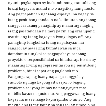
ngunit pagkatapos ay inabandunang. Isantabi ang
isang
bagay na mahal mo o nagsikap nang husto.
Ang pagpapaliban ng
isang
espesyal na bagay. Sa
isang
positibong tandaan na kalimutan ang
isang
sanggol sa
isang
panaginip ay maaaring maging
isang
palatandaan na may pa rin ang oras upang
ayusin ang
isang
bagay na iyong ilagay off. Ang
panaginip tungkol sa
isang
napabayaan na
sanggol ay maaaring kumatawan sa mga
damdamin tungkol sa pagpapabaya sa
isang
proyekto o responsibilidad sa hinaharap. Ito rin ay
maaaring Irving ng representasyon ng sensitibong
problema, hindi sapat ang paglahok mo.
Pangangarap ng
isang
napaaga sanggol ay
simbolo ng mga bagong sitwasyon o bagong
problema sa iyong buhay na nangyayari mas
mabilis kaysa sa gusto mo. Ang paggawa ng
isang
bagay na mas maaga kaysa ipinlano ninyo. Ang
makita ang
isang
patay na sanggol ay simbolo ng