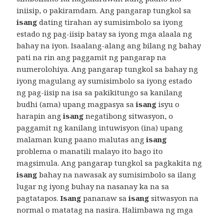
iniisip, o pakiramdam. Ang pangarap tungkol sa
isang
dating tirahan ay sumisimbolo sa iyong
estado ng pag-iisip batay sa iyong mga alaala ng
bahay na iyon. Isaalang-alang ang bilang ng bahay
pati na rin ang paggamit ng pangarap na
numerolohiya. Ang pangarap tungkol sa bahay ng
iyong magulang ay sumisimbolo sa iyong estado
ng pag-iisip na isa sa pakikitungo sa kanilang
budhi (ama) upang magpasya sa
isang
isyu o
harapin ang
isang
negatibong sitwasyon, o
paggamit ng kanilang intuwisyon (ina) upang
malaman kung paano malutas ang
isang
problema o manatili malayo ito bago ito
magsimula. Ang pangarap tungkol sa pagkakita ng
isang
bahay na nawasak ay sumisimbolo sa ilang
lugar ng iyong buhay na nasanay ka na sa
pagtatapos.
Isang
pananaw sa
isang
sitwasyon na
normal o matatag na nasira. Halimbawa ng mga