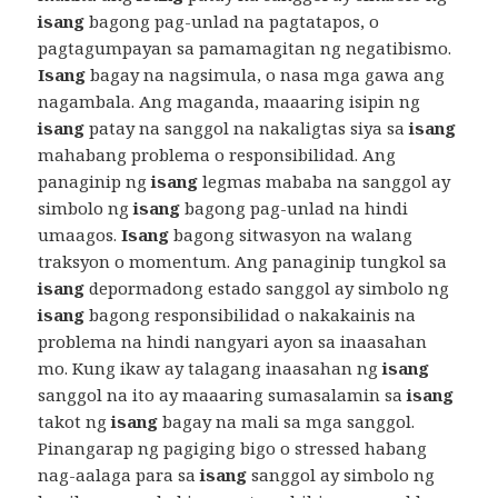
isang
bagong pag-unlad na pagtatapos, o
pagtagumpayan sa pamamagitan ng negatibismo.
Isang
bagay na nagsimula, o nasa mga gawa ang
nagambala. Ang maganda, maaaring isipin ng
isang
patay na sanggol na nakaligtas siya sa
isang
mahabang problema o responsibilidad. Ang
panaginip ng
isang
legmas mababa na sanggol ay
simbolo ng
isang
bagong pag-unlad na hindi
umaagos.
Isang
bagong sitwasyon na walang
traksyon o momentum. Ang panaginip tungkol sa
isang
depormadong estado sanggol ay simbolo ng
isang
bagong responsibilidad o nakakainis na
problema na hindi nangyari ayon sa inaasahan
mo. Kung ikaw ay talagang inaasahan ng
isang
sanggol na ito ay maaaring sumasalamin sa
isang
takot ng
isang
bagay na mali sa mga sanggol.
Pinangarap ng pagiging bigo o stressed habang
nag-aalaga para sa
isang
sanggol ay simbolo ng