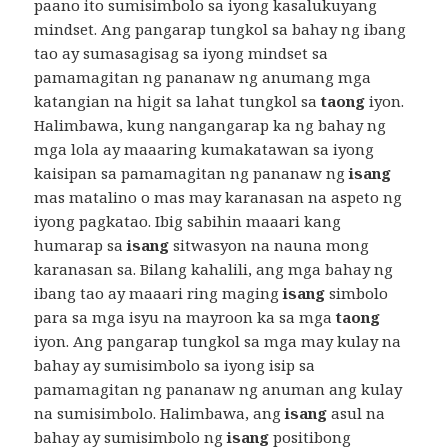
paano ito sumisimbolo sa iyong kasalukuyang
mindset. Ang pangarap tungkol sa bahay ng ibang
tao ay sumasagisag sa iyong mindset sa
pamamagitan ng pananaw ng anumang mga
katangian na higit sa lahat tungkol sa
taong
iyon.
Halimbawa, kung nangangarap ka ng bahay ng
mga lola ay maaaring kumakatawan sa iyong
kaisipan sa pamamagitan ng pananaw ng
isang
mas matalino o mas may karanasan na aspeto ng
iyong pagkatao. Ibig sabihin maaari kang
humarap sa
isang
sitwasyon na nauna mong
karanasan sa. Bilang kahalili, ang mga bahay ng
ibang tao ay maaari ring maging
isang
simbolo
para sa mga isyu na mayroon ka sa mga
taong
iyon. Ang pangarap tungkol sa mga may kulay na
bahay ay sumisimbolo sa iyong isip sa
pamamagitan ng pananaw ng anuman ang kulay
na sumisimbolo. Halimbawa, ang
isang
asul na
bahay ay sumisimbolo ng
isang
positibong