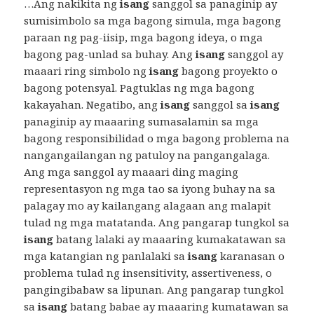
…Ang nakikita ng
isang
sanggol sa panaginip ay
sumisimbolo sa mga bagong simula, mga bagong
paraan ng pag-iisip, mga bagong ideya, o mga
bagong pag-unlad sa buhay. Ang
isang
sanggol ay
maaari ring simbolo ng
isang
bagong proyekto o
bagong potensyal. Pagtuklas ng mga bagong
kakayahan. Negatibo, ang
isang
sanggol sa
isang
panaginip ay maaaring sumasalamin sa mga
bagong responsibilidad o mga bagong problema na
nangangailangan ng patuloy na pangangalaga.
Ang mga sanggol ay maaari ding maging
representasyon ng mga tao sa iyong buhay na sa
palagay mo ay kailangang alagaan ang malapit
tulad ng mga matatanda. Ang pangarap tungkol sa
isang
batang lalaki ay maaaring kumakatawan sa
mga katangian ng panlalaki sa
isang
karanasan o
problema tulad ng insensitivity, assertiveness, o
pangingibabaw sa lipunan. Ang pangarap tungkol
sa
isang
batang babae ay maaaring kumatawan sa