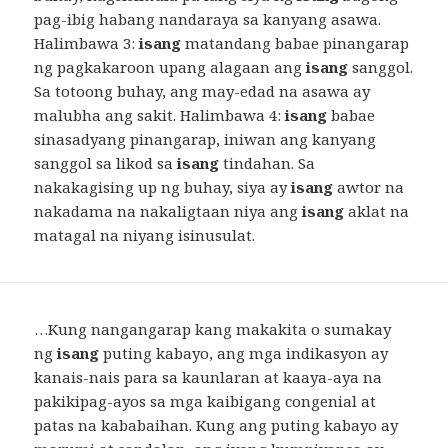
pag-ibig habang nandaraya sa kanyang asawa.
Halimbawa 3:
isang
matandang babae pinangarap
ng pagkakaroon upang alagaan ang
isang
sanggol.
Sa totoong buhay, ang may-edad na asawa ay
malubha ang sakit. Halimbawa 4:
isang
babae
sinasadyang pinangarap, iniwan ang kanyang
sanggol sa likod sa
isang
tindahan. Sa
nakakagising up ng buhay, siya ay
isang
awtor na
nakadama na nakaligtaan niya ang
isang
aklat na
matagal na niyang isinusulat.
…Kung nangangarap kang makakita o sumakay
ng
isang
puting kabayo, ang mga indikasyon ay
kanais-nais para sa kaunlaran at kaaya-aya na
pakikipag-ayos sa mga kaibigang congenial at
patas na kababaihan. Kung ang puting kabayo ay