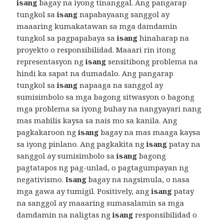
isang
bagay na iyong tinanggal. Ang pangarap
tungkol sa
isang
napabayaang sanggol ay
maaaring kumakatawan sa mga damdamin
tungkol sa pagpapabaya sa
isang
hinaharap na
proyekto o responsibilidad. Maaari rin itong
representasyon ng
isang
sensitibong problema na
hindi ka sapat na dumadalo. Ang pangarap
tungkol sa
isang
napaaga na sanggol ay
sumisimbolo sa mga bagong sitwasyon o bagong
mga problema sa iyong buhay na nangyayari nang
mas mabilis kaysa sa nais mo sa kanila. Ang
pagkakaroon ng
isang
bagay na mas maaga kaysa
sa iyong pinlano. Ang pagkakita ng
isang
patay na
sanggol ay sumisimbolo sa
isang
bagong
pagtatapos ng pag-unlad, o pagtagumpayan ng
negativismo.
Isang
bagay na nagsimula, o nasa
mga gawa ay tumigil. Positively, ang
isang
patay
na sanggol ay maaaring sumasalamin sa mga
damdamin na naligtas ng
isang
responsibilidad o