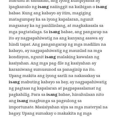
marumi at sandalan, ang iyong kumpiyansa ay
ipagkanulo ng
isang
naiinggit na kaibigan o
isang
babae. Kung ang kabayo ay itim, magiging
matagumpay ka sa iyong kapalaran, ngunit
magsanay ka ng panlilinlang, at magkakasala sa
mga pagtatalaga. Sa
isang
babae, ang pangarap na
ito ay nagpapahiwatig na ang kanyang asawa ay
hindi tapat. Ang pangangarap ng mga madilim na
kabayo, ay nagpapahiwatig ng maunlad na mga
kondisyon, ngunit
isang
malaking kawalan ng
kasiyahan. Ang mga pag-file ng kasiyahan ay
karaniwang sumusunod sa panaginip na ito.
Upang makita ang iyong sarili na nakasakay sa
isang
mabuting kabayo sa bay, ay nagpapahiwatig
ng pagtaas ng kapalaran at pagpapasalamat ng
pagkahilig. Para sa
isang
babae, hinuhulaan nito
ang
isang
magbunga sa pagsulong sa
importunate. Masisiyahan siya sa mga materyal na
bagay. Upang sumakay o makakita ng mga