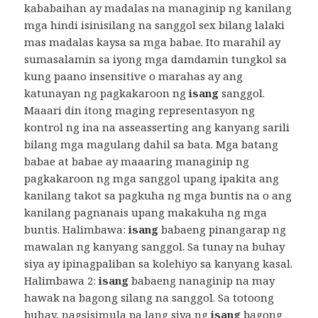
kababaihan ay madalas na managinip ng kanilang
mga hindi isinisilang na sanggol sex bilang lalaki
mas madalas kaysa sa mga babae. Ito marahil ay
sumasalamin sa iyong mga damdamin tungkol sa
kung paano insensitive o marahas ay ang
katunayan ng pagkakaroon ng
isang
sanggol.
Maaari din itong maging representasyon ng
kontrol ng ina na asseasserting ang kanyang sarili
bilang mga magulang dahil sa bata. Mga batang
babae at babae ay maaaring managinip ng
pagkakaroon ng mga sanggol upang ipakita ang
kanilang takot sa pagkuha ng mga buntis na o ang
kanilang pagnanais upang makakuha ng mga
buntis. Halimbawa:
isang
babaeng pinangarap ng
mawalan ng kanyang sanggol. Sa tunay na buhay
siya ay ipinagpaliban sa kolehiyo sa kanyang kasal.
Halimbawa 2:
isang
babaeng nanaginip na may
hawak na bagong silang na sanggol. Sa totoong
buhay, nagsisimula pa lang siya ng
isang
bagong