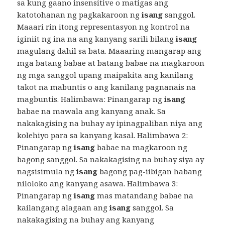
sa kung gaano insensitive o matigas ang
katotohanan ng pagkakaroon ng
isang
sanggol.
Maaari rin itong representasyon ng kontrol na
iginiit ng ina na ang kanyang sarili bilang
isang
magulang dahil sa bata. Maaaring mangarap ang
mga batang babae at batang babae na magkaroon
ng mga sanggol upang maipakita ang kanilang
takot na mabuntis o ang kanilang pagnanais na
magbuntis. Halimbawa: Pinangarap ng
isang
babae na mawala ang kanyang anak. Sa
nakakagising na buhay ay ipinagpaliban niya ang
kolehiyo para sa kanyang kasal. Halimbawa 2:
Pinangarap ng
isang
babae na magkaroon ng
bagong sanggol. Sa nakakagising na buhay siya ay
nagsisimula ng
isang
bagong pag-iibigan habang
niloloko ang kanyang asawa. Halimbawa 3:
Pinangarap ng
isang
mas matandang babae na
kailangang alagaan ang
isang
sanggol. Sa
nakakagising na buhay ang kanyang