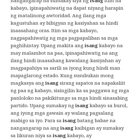
nangangarap na sumakay siya ng
isang
itim na
kabayo, ipinapahiwatig na dapat niyang harapin
ng matalinong awtoridad. Ang ilang mga
kagustuhan ay bibigyan ng kasiyahan sa hindi
inaasahang oras. Itim sa mga kabayo,
nagpapahiwatig ng mga pagpapaliban sa mga
paghihintay. Upang makita ang
isang
kabayo na
may malambot na paa, ipinapahiwatig na ang
ilang hindi inaasahang kawalang-kasiyahan ay
magpapahiya sa sarili sa iyong kung hindi man
mapaglarong estado. Kung susubukan mong
magkasya ang
isang
sirang sapatos na napakaliit
ng paa ng kabayo, sisingilin ka sa paggawa ng mga
panloloko na pakikitungo sa mga hindi sinasabing
partido. Upang sumakay ng
isang
kabayo sa burol,
ang iyong mga gawain ay walang pagsalang
mabigo sa iyo. Para sa
isang
batang babae na
nangangarap na ang
isang
kaibigan ay sumakay
sa likuran niya sa
isang
kabayo, ay