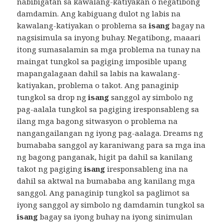
nabibigatan sa kawalang-katiyakan o negatibong
damdamin. Ang kabiguang dulot ng labis na
kawalang-katiyakan o problema sa
isang
bagay na
nagsisimula sa inyong buhay. Negatibong, maaari
itong sumasalamin sa mga problema na tunay na
maingat tungkol sa pagiging imposible upang
mapangalagaan dahil sa labis na kawalang-
katiyakan, problema o takot. Ang panaginip
tungkol sa drop ng
isang
sanggol ay simbolo ng
pag-aalala tungkol sa pagiging iresponsableng sa
ilang mga bagong sitwasyon o problema na
nangangailangan ng iyong pag-aalaga. Dreams ng
bumababa sanggol ay karaniwang para sa mga ina
ng bagong panganak, higit pa dahil sa kanilang
takot ng pagiging
isang
iresponsableng ina na
dahil sa aktwal na bumababa ang kanilang mga
sanggol. Ang panaginip tungkol sa paglimot sa
iyong sanggol ay simbolo ng damdamin tungkol sa
isang
bagay sa iyong buhay na iyong sinimulan