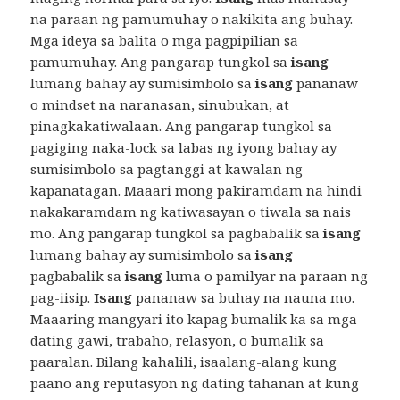
na paraan ng pamumuhay o nakikita ang buhay.
Mga ideya sa balita o mga pagpipilian sa
pamumuhay. Ang pangarap tungkol sa
isang
lumang bahay ay sumisimbolo sa
isang
pananaw
o mindset na naranasan, sinubukan, at
pinagkakatiwalaan. Ang pangarap tungkol sa
pagiging naka-lock sa labas ng iyong bahay ay
sumisimbolo sa pagtanggi at kawalan ng
kapanatagan. Maaari mong pakiramdam na hindi
nakakaramdam ng katiwasayan o tiwala sa nais
mo. Ang pangarap tungkol sa pagbabalik sa
isang
lumang bahay ay sumisimbolo sa
isang
pagbabalik sa
isang
luma o pamilyar na paraan ng
pag-iisip.
Isang
pananaw sa buhay na nauna mo.
Maaaring mangyari ito kapag bumalik ka sa mga
dating gawi, trabaho, relasyon, o bumalik sa
paaralan. Bilang kahalili, isaalang-alang kung
paano ang reputasyon ng dating tahanan at kung