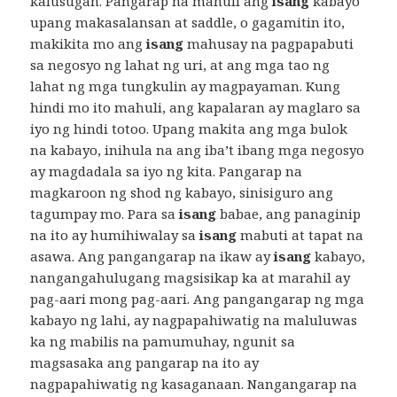
kalusugan. Pangarap na mahuli ang
isang
kabayo
upang makasalansan at saddle, o gagamitin ito,
makikita mo ang
isang
mahusay na pagpapabuti
sa negosyo ng lahat ng uri, at ang mga tao ng
lahat ng mga tungkulin ay magpayaman. Kung
hindi mo ito mahuli, ang kapalaran ay maglaro sa
iyo ng hindi totoo. Upang makita ang mga bulok
na kabayo, inihula na ang iba’t ibang mga negosyo
ay magdadala sa iyo ng kita. Pangarap na
magkaroon ng shod ng kabayo, sinisiguro ang
tagumpay mo. Para sa
isang
babae, ang panaginip
na ito ay humihiwalay sa
isang
mabuti at tapat na
asawa. Ang pangangarap na ikaw ay
isang
kabayo,
nangangahulugang magsisikap ka at marahil ay
pag-aari mong pag-aari. Ang pangangarap ng mga
kabayo ng lahi, ay nagpapahiwatig na maluluwas
ka ng mabilis na pamumuhay, ngunit sa
magsasaka ang pangarap na ito ay
nagpapahiwatig ng kasaganaan. Nangangarap na