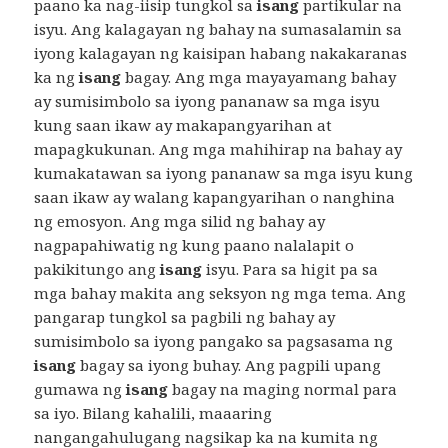
paano ka nag-iisip tungkol sa
isang
partikular na
isyu. Ang kalagayan ng bahay na sumasalamin sa
iyong kalagayan ng kaisipan habang nakakaranas
ka ng
isang
bagay. Ang mga mayayamang bahay
ay sumisimbolo sa iyong pananaw sa mga isyu
kung saan ikaw ay makapangyarihan at
mapagkukunan. Ang mga mahihirap na bahay ay
kumakatawan sa iyong pananaw sa mga isyu kung
saan ikaw ay walang kapangyarihan o nanghina
ng emosyon. Ang mga silid ng bahay ay
nagpapahiwatig ng kung paano nalalapit o
pakikitungo ang
isang
isyu. Para sa higit pa sa
mga bahay makita ang seksyon ng mga tema. Ang
pangarap tungkol sa pagbili ng bahay ay
sumisimbolo sa iyong pangako sa pagsasama ng
isang
bagay sa iyong buhay. Ang pagpili upang
gumawa ng
isang
bagay na maging normal para
sa iyo. Bilang kahalili, maaaring
nangangahulugang nagsikap ka na kumita ng