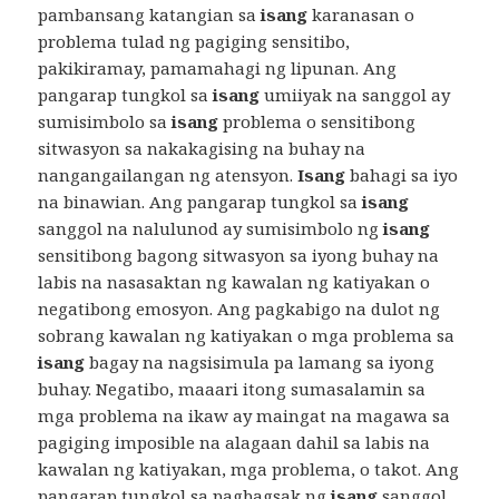
pambansang katangian sa
isang
karanasan o
problema tulad ng pagiging sensitibo,
pakikiramay, pamamahagi ng lipunan. Ang
pangarap tungkol sa
isang
umiiyak na sanggol ay
sumisimbolo sa
isang
problema o sensitibong
sitwasyon sa nakakagising na buhay na
nangangailangan ng atensyon.
Isang
bahagi sa iyo
na binawian. Ang pangarap tungkol sa
isang
sanggol na nalulunod ay sumisimbolo ng
isang
sensitibong bagong sitwasyon sa iyong buhay na
labis na nasasaktan ng kawalan ng katiyakan o
negatibong emosyon. Ang pagkabigo na dulot ng
sobrang kawalan ng katiyakan o mga problema sa
isang
bagay na nagsisimula pa lamang sa iyong
buhay. Negatibo, maaari itong sumasalamin sa
mga problema na ikaw ay maingat na magawa sa
pagiging imposible na alagaan dahil sa labis na
kawalan ng katiyakan, mga problema, o takot. Ang
pangarap tungkol sa pagbagsak ng
isang
sanggol