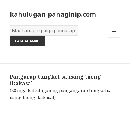
kahulugan-panaginip.com
Diksyon
ng
MENU
Mga
AND
Pangarap:
WIDGETS
Pangarap tungkol sa isang taong
ikakasal
(80 mga kahulugan ng pangangarap tungkol sa
isang taong ikakasal)