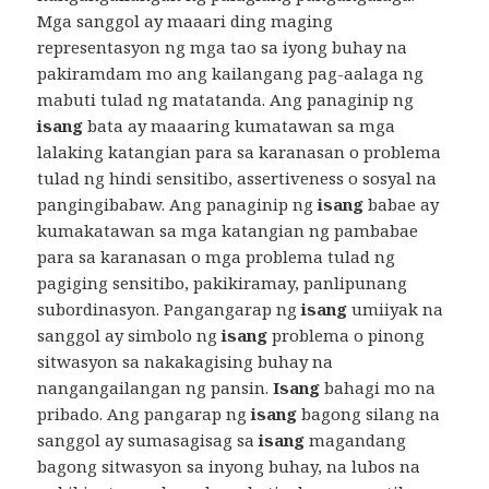
Mga sanggol ay maaari ding maging
representasyon ng mga tao sa iyong buhay na
pakiramdam mo ang kailangang pag-aalaga ng
mabuti tulad ng matatanda. Ang panaginip ng
isang
bata ay maaaring kumatawan sa mga
lalaking katangian para sa karanasan o problema
tulad ng hindi sensitibo, assertiveness o sosyal na
pangingibabaw. Ang panaginip ng
isang
babae ay
kumakatawan sa mga katangian ng pambabae
para sa karanasan o mga problema tulad ng
pagiging sensitibo, pakikiramay, panlipunang
subordinasyon. Pangangarap ng
isang
umiiyak na
sanggol ay simbolo ng
isang
problema o pinong
sitwasyon sa nakakagising buhay na
nangangailangan ng pansin.
Isang
bahagi mo na
pribado. Ang pangarap ng
isang
bagong silang na
sanggol ay sumasagisag sa
isang
magandang
bagong sitwasyon sa inyong buhay, na lubos na