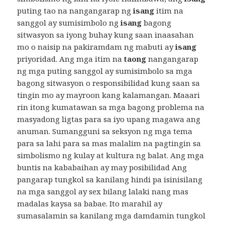
puting tao na nangangarap ng
isang
itim na
sanggol ay sumisimbolo ng
isang
bagong
sitwasyon sa iyong buhay kung saan inaasahan
mo o naisip na pakiramdam ng mabuti ay
isang
priyoridad. Ang mga itim na
taong
nangangarap
ng mga puting sanggol ay sumisimbolo sa mga
bagong sitwasyon o responsibilidad kung saan sa
tingin mo ay mayroon kang kalamangan. Maaari
rin itong kumatawan sa mga bagong problema na
masyadong ligtas para sa iyo upang magawa ang
anuman. Sumangguni sa seksyon ng mga tema
para sa lahi para sa mas malalim na pagtingin sa
simbolismo ng kulay at kultura ng balat. Ang mga
buntis na kababaihan ay may posibilidad Ang
pangarap tungkol sa kanilang hindi pa isinisilang
na mga sanggol ay sex bilang lalaki nang mas
madalas kaysa sa babae. Ito marahil ay
sumasalamin sa kanilang mga damdamin tungkol