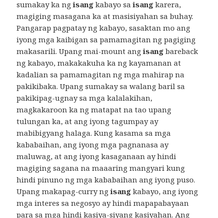
sumakay ka ng
isang
kabayo sa
isang
karera,
magiging masagana ka at masisiyahan sa buhay.
Pangarap pagpatay ng kabayo, sasaktan mo ang
iyong mga kaibigan sa pamamagitan ng pagiging
makasarili. Upang mai-mount ang
isang
bareback
ng kabayo, makakakuha ka ng kayamanan at
kadalian sa pamamagitan ng mga mahirap na
pakikibaka. Upang sumakay sa walang baril sa
pakikipag-ugnay sa mga kalalakihan,
magkakaroon ka ng matapat na tao upang
tulungan ka, at ang iyong tagumpay ay
mabibigyang halaga. Kung kasama sa mga
kababaihan, ang iyong mga pagnanasa ay
maluwag, at ang iyong kasaganaan ay hindi
magiging sagana na maaaring mangyari kung
hindi pinuno ng mga kababaihan ang iyong puso.
Upang makapag-curry ng
isang
kabayo, ang iyong
mga interes sa negosyo ay hindi mapapabayaan
para sa mga hindi kasiya-siyang kasiyahan. Ang