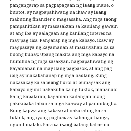
pangangarap sa pagpapagaan ng
isang
mane, o
buntot, ay nagpapahiwatig na ikaw ay
isang
mabuting financier o magsasaka. Ang mga
taong
pampanitikan ay masasaktan sa kanilang gawain
at ang iba ay aalagaan ang kanilang interes na
may pag-iisa. Pangarap ng mga kabayo, ikaw ay
magpasaya ng kayamanan at masisiyahan ka sa
buong buhay. Upang makita ang mga kabayo na
humihila ng mga sasakyan, nagpapahiwatig ng
kayamanan na may ilang pagpasok, at ang pag-
ibig ay makakahanap ng mga hadlang. Kung
nakasakay ka sa
isang
burol at bumagsak ang
kabayo ngunit nakakuha ka ng tuktok, mananalo
ka ng kapalaran, bagaman kailangan mong
pakikibaka laban sa mga kaaway at paninibugho.
Kung kapwa ang kabayo at nakarating ka sa
tuktok, ang iyong pagtaas ay kahanga-hanga,
ngunit malaki. Para sa
isang
batang babae na