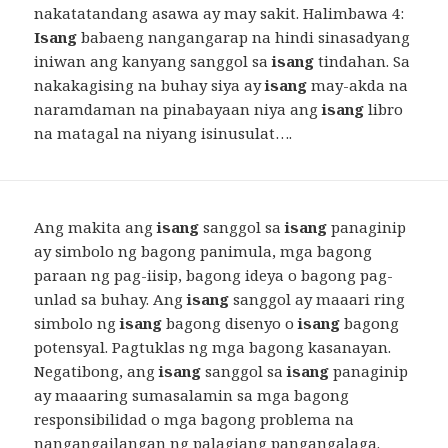
nakatatandang asawa ay may sakit. Halimbawa 4:
Isang
babaeng nangangarap na hindi sinasadyang
iniwan ang kanyang sanggol sa
isang
tindahan. Sa
nakakagising na buhay siya ay
isang
may-akda na
naramdaman na pinabayaan niya ang
isang
libro
na matagal na niyang isinusulat….
Ang makita ang
isang
sanggol sa
isang
panaginip
ay simbolo ng bagong panimula, mga bagong
paraan ng pag-iisip, bagong ideya o bagong pag-
unlad sa buhay. Ang
isang
sanggol ay maaari ring
simbolo ng
isang
bagong disenyo o
isang
bagong
potensyal. Pagtuklas ng mga bagong kasanayan.
Negatibong, ang
isang
sanggol sa
isang
panaginip
ay maaaring sumasalamin sa mga bagong
responsibilidad o mga bagong problema na
nangangailangan ng palagiang pangangalaga.