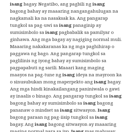
isang
bagay. Negatibo, ang pagbili ng
isang
bagong bahay ay maaaring nangangahulugan na
nagkamali ka na nasaksak ka. Ang pangarap
tungkol sa pag-uwi sa
isang
panaginip ay
sumisimbolo sa
isang
pagbabalik sa pamilyar o
ginhawa. Ang mga bagay ay nagiging normal muli.
Maaaring nakakaranas ka ng mga paghihirap o
paggawa ng bago. Ang pangarap tungkol sa
paglilinis ng iyong bahay ay sumisimbolo sa
pagpapabuti ng sarili. Maaari kang maging
maayos na pag-tune ng
isang
ideya na mayroon ka
o sinusubukan mong maperpekto ang
isang
bagay.
Ang mga hindi kinakailangang paniniwala o gawi
ay inaalis o binago. Ang pangarap tungkol sa
isang
bagong bahay ay sumisimbolo sa
isang
bagong
pananaw o mindset sa
isang
sitwasyon.
Isang
bagong paraan ng pag-iisip tungkol sa
isang
bagay. Ang
isang
bagong sitwasyon ay maaaring
maging normal para sa iyo.
Isang
mas mahusay