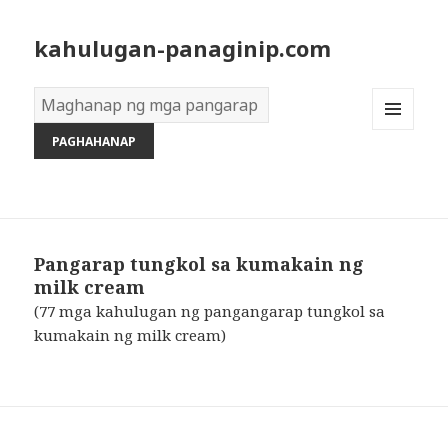
kahulugan-panaginip.com
Diksyon
ng
MENU
Mga
AND
Pangarap:
WIDGETS
Pangarap tungkol sa kumakain ng
milk cream
(77 mga kahulugan ng pangangarap tungkol sa
kumakain ng milk cream)