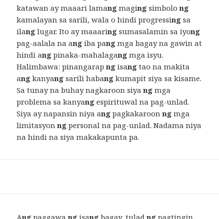
katawan ay maaari lama
ng
magi
ng
simbolo
ng
kamalayan sa sarili, wala o hindi progressi
ng
sa
ila
ng
lugar. Ito ay maaari
ng
sumasalamin sa iyo
ng
pag-aalala na a
ng
iba pa
ng
mga bagay na gawin at
hindi a
ng
pinaka-mahalaga
ng
mga isyu.
Halimbawa: pinangarap
ng
isa
ng
tao na makita
a
ng
kanya
ng
sarili haba
ng
kumapit siya sa kisame.
Sa tunay na buhay nagkaroon siya
ng
mga
problema sa kanya
ng
espirituwal na pag-unlad.
Siya ay napansin niya a
ng
pagkakaroon
ng
mga
limitasyon
ng
personal na pag-unlad. Nadama niya
na hindi na siya makakapunta pa.
A
ng
paggawa
ng
isa
ng
bagay, tulad
ng
pagtingin,