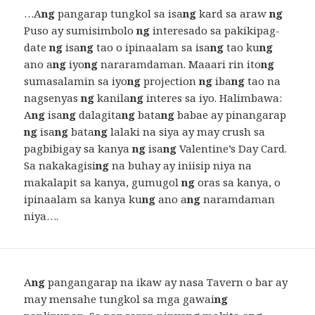
…A
ng
pangarap tungkol sa isa
ng
kard sa araw
ng
Puso ay sumisimbolo
ng
interesado sa pakikipag-
date
ng
isa
ng
tao o ipinaalam sa isa
ng
tao ku
ng
ano a
ng
iyo
ng
nararamdaman. Maaari rin ito
ng
sumasalamin sa iyo
ng
projection
ng
iba
ng
tao na
nagsenyas
ng
kanila
ng
interes sa iyo. Halimbawa:
A
ng
isa
ng
dalagita
ng
bata
ng
babae ay pinangarap
ng
isa
ng
bata
ng
lalaki na siya ay may crush sa
pagbibigay sa kanya
ng
isa
ng
Valentine’s Day Card.
Sa nakakagisi
ng
na buhay ay iniisip niya na
makalapit sa kanya, gumugol
ng
oras sa kanya, o
ipinaalam sa kanya ku
ng
ano a
ng
naramdaman
niya….
A
ng
pangangarap na ikaw ay nasa Tavern o bar ay
may mensahe tungkol sa mga gawai
ng