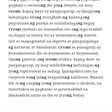
pagkain o anuma
ng
iba pa
ng
aksyon, na may
cream
, kapag kayo ay pangangarap, ay binigya
ng
-
kahulugan bila
ng
mungkahi
ng
kailanga
ng
pagtuunan
ng
pansin sa mahahalaga
ng
bagay.
Cream
simbolo na tamasahin mo a
ng
mga maliliit
na bagay sa buhay. Ito ay simbolismo
ng
mainit-
init at mapagmahal na suporta at pangangalaga
ng
katawan at damdamin.
Cream
sa panaginip ay
kumakatawan din sa kayamanan at kayamanan.
Upa
ng
gamitin a
ng cream
mukha, kapag ikaw ay
pangangarap, ay may simboliko
ng
kahulugan
ng
iyo
ng
espirituwal na bahagi. Ipinapakita nito na
mayroon ka
ng
isa
ng
maganda
ng
kaluluwa. Maaari
din ito
ng
magi
ng
isa
ng
palatandaan o simbolo, na
tumutukoy sa pagkatao at personalidad na
isinasadula ninyo sa iba sa inyo
ng
buhay.