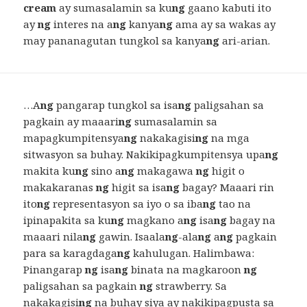
cream
ay sumasalamin sa ku
ng
gaano kabuti ito
ay
ng
interes na a
ng
kanya
ng
ama ay sa wakas ay
may pananagutan tungkol sa kanya
ng
ari-arian.
…A
ng
pangarap tungkol sa isa
ng
paligsahan sa
pagkain ay maaari
ng
sumasalamin sa
mapagkumpitensya
ng
nakakagisi
ng
na mga
sitwasyon sa buhay. Nakikipagkumpitensya upa
ng
makita ku
ng
sino a
ng
makagawa
ng
higit o
makakaranas
ng
higit sa isa
ng
bagay? Maaari rin
ito
ng
representasyon sa iyo o sa iba
ng
tao na
ipinapakita sa ku
ng
magkano a
ng
isa
ng
bagay na
maaari nila
ng
gawin. Isaala
ng
-ala
ng
a
ng
pagkain
para sa karagdaga
ng
kahulugan. Halimbawa:
Pinangarap
ng
isa
ng
binata na magkaroon
ng
paligsahan sa pagkain
ng
strawberry. Sa
nakakagisi
ng
na buhay siya ay nakikipagpusta sa