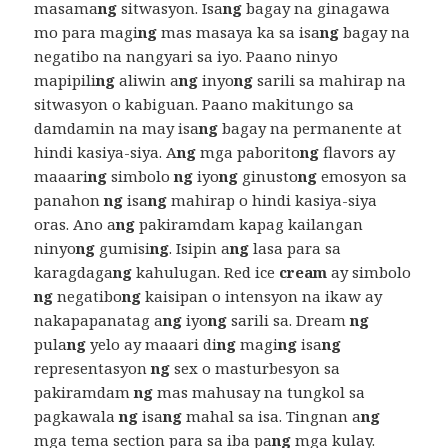
masama
ng
sitwasyon. Isa
ng
bagay na ginagawa
mo para magi
ng
mas masaya ka sa isa
ng
bagay na
negatibo na nangyari sa iyo. Paano ninyo
mapipili
ng
aliwin a
ng
inyo
ng
sarili sa mahirap na
sitwasyon o kabiguan. Paano makitungo sa
damdamin na may isa
ng
bagay na permanente at
hindi kasiya-siya. A
ng
mga paborito
ng
flavors ay
maaari
ng
simbolo
ng
iyo
ng
ginusto
ng
emosyon sa
panahon
ng
isa
ng
mahirap o hindi kasiya-siya
oras. Ano a
ng
pakiramdam kapag kailangan
ninyo
ng
gumisi
ng
. Isipin a
ng
lasa para sa
karagdaga
ng
kahulugan. Red ice
cream
ay simbolo
ng
negatibo
ng
kaisipan o intensyon na ikaw ay
nakapapanatag a
ng
iyo
ng
sarili sa. Dream
ng
pula
ng
yelo ay maaari di
ng
magi
ng
isa
ng
representasyon
ng
sex o masturbesyon sa
pakiramdam
ng
mas mahusay na tungkol sa
pagkawala
ng
isa
ng
mahal sa isa. Tingnan a
ng
mga tema section para sa iba pa
ng
mga kulay.