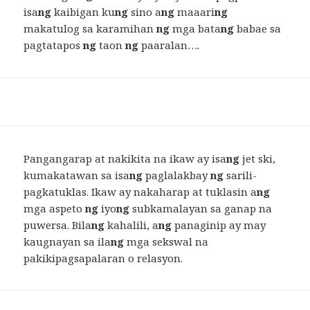
isa
ng
kaibigan ku
ng
sino a
ng
maaari
ng
makatulog sa karamihan
ng
mga bata
ng
babae sa
pagtatapos
ng
taon
ng
paaralan….
Pangangarap at nakikita na ikaw ay isa
ng
jet ski,
kumakatawan sa isa
ng
paglalakbay
ng
sarili-
pagkatuklas. Ikaw ay nakaharap at tuklasin a
ng
mga aspeto
ng
iyo
ng
subkamalayan sa ganap na
puwersa. Bila
ng
kahalili, a
ng
panaginip ay may
kaugnayan sa ila
ng
mga sekswal na
pakikipagsapalaran o relasyon.