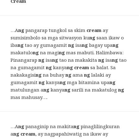
Cream
…A
ng
pangarap tungkol sa skim
cream
ay
sumisimbolo sa mga sitwasyon ku
ng
saan ikaw o
iba
ng
tao ay gumagamit
ng
isa
ng
bagay upa
ng
makatulo
ng
na magi
ng
mas mabuti. Halimbawa:
Pinangarap
ng
isa
ng
tao na makakita
ng
isa
ng
tao
na gumagamit
ng
kanya
ng cream
sa balat. Sa
nakakagisi
ng
na buhay
ng
ama
ng
lalaki ay
gumagamit
ng
kanya
ng
mga bitamina upa
ng
matulungan a
ng
kanya
ng
sarili na makatulog
ng
mas mahusay….
…A
ng
panaginip na makita
ng
pinaglilingkuran
a
ng cream
, ay nagpapahiwatig na ikaw ay