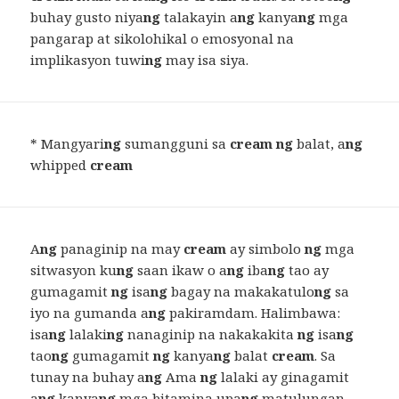
buhay gusto niya
ng
talakayin a
ng
kanya
ng
mga
pangarap at sikolohikal o emosyonal na
implikasyon tuwi
ng
may isa siya.
* Mangyari
ng
sumangguni sa
cream ng
balat, a
ng
whipped
cream
A
ng
panaginip na may
cream
ay simbolo
ng
mga
sitwasyon ku
ng
saan ikaw o a
ng
iba
ng
tao ay
gumagamit
ng
isa
ng
bagay na makakatulo
ng
sa
iyo na gumanda a
ng
pakiramdam. Halimbawa:
isa
ng
lalaki
ng
nanaginip na nakakakita
ng
isa
ng
tao
ng
gumagamit
ng
kanya
ng
balat
cream
. Sa
tunay na buhay a
ng
Ama
ng
lalaki ay ginagamit
a
ng
kanya
ng
mga bitamina upa
ng
matulungan