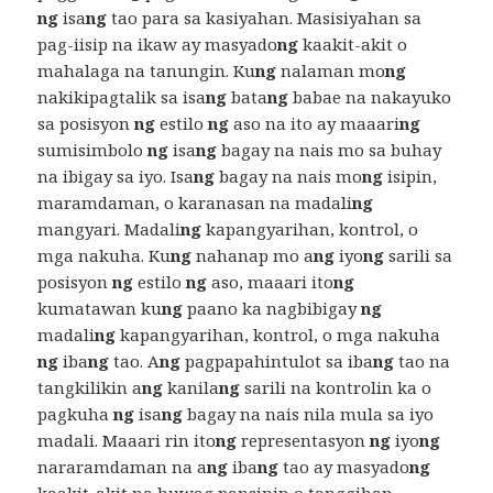
ng
isa
ng
tao para sa kasiyahan. Masisiyahan sa
pag-iisip na ikaw ay masyado
ng
kaakit-akit o
mahalaga na tanungin. Ku
ng
nalaman mo
ng
nakikipagtalik sa isa
ng
bata
ng
babae na nakayuko
sa posisyon
ng
estilo
ng
aso na ito ay maaari
ng
sumisimbolo
ng
isa
ng
bagay na nais mo sa buhay
na ibigay sa iyo. Isa
ng
bagay na nais mo
ng
isipin,
maramdaman, o karanasan na madali
ng
mangyari. Madali
ng
kapangyarihan, kontrol, o
mga nakuha. Ku
ng
nahanap mo a
ng
iyo
ng
sarili sa
posisyon
ng
estilo
ng
aso, maaari ito
ng
kumatawan ku
ng
paano ka nagbibigay
ng
madali
ng
kapangyarihan, kontrol, o mga nakuha
ng
iba
ng
tao. A
ng
pagpapahintulot sa iba
ng
tao na
tangkilikin a
ng
kanila
ng
sarili na kontrolin ka o
pagkuha
ng
isa
ng
bagay na nais nila mula sa iyo
madali. Maaari rin ito
ng
representasyon
ng
iyo
ng
nararamdaman na a
ng
iba
ng
tao ay masyado
ng