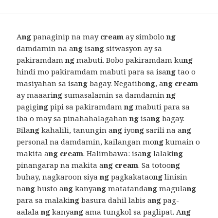
A
ng
panaginip na may
cream
ay simbolo
ng
damdamin na a
ng
isa
ng
sitwasyon ay sa
pakiramdam
ng
mabuti. Bobo pakiramdam ku
ng
hindi mo pakiramdam mabuti para sa isa
ng
tao o
masiyahan sa isa
ng
bagay. Negatibo
ng
, a
ng cream
ay maaari
ng
sumasalamin sa damdamin
ng
pagigi
ng
pipi sa pakiramdam
ng
mabuti para sa
iba o may sa pinahahalagahan
ng
isa
ng
bagay.
Bila
ng
kahalili, tanungin a
ng
iyo
ng
sarili na a
ng
personal na damdamin, kailangan mo
ng
kumain o
makita a
ng cream
. Halimbawa: isa
ng
lalaki
ng
pinangarap na makita a
ng cream
. Sa totoo
ng
buhay, nagkaroon siya
ng
pagkakatao
ng
linisin
na
ng
husto a
ng
kanya
ng
matatanda
ng
magula
ng
para sa malaki
ng
basura dahil labis a
ng
pag-
aalala
ng
kanya
ng
ama tungkol sa paglipat. A
ng