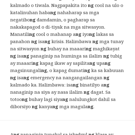
kalmado o tiwala. Nagpapakita ito
ng
cool na ulo o
katalinuhan haba
ng
nahaharap sa mga
negatibo
ng
damdamin, o pagharap sa
nakakapagod o di-tiyak na mga sitwasyon.
Manatili
ng
cool o mahanap a
ng
iyo
ng
lakas sa
panahon
ng
isa
ng
krisis. Halimbawa
ng
mga tunay
na sitwasyon
ng
buhay na maaari
ng
maghikayat
ng
isa
ng
panaginip na huminga sa ilalim
ng
tubig
ay maaari
ng
kapag ikaw ay sapilita
ng
upa
ng
magsinungali
ng
, o kapag dumati
ng
ka sa kabuuan
ng
isa
ng
emergency na nangangailangan
ng
kalmado ka. Halimbawa: isa
ng
binatilyo a
ng
nanaginip na siya ay nasa ilalim
ng
dagat. Sa
totoo
ng
buhay lagi siya
ng
nalulungkot dahil sa
diborsiyo
ng
kanya
ng
mga magula
ng
.
A
ng
panaginip tungkol sa iskedyul
ng
klase ay