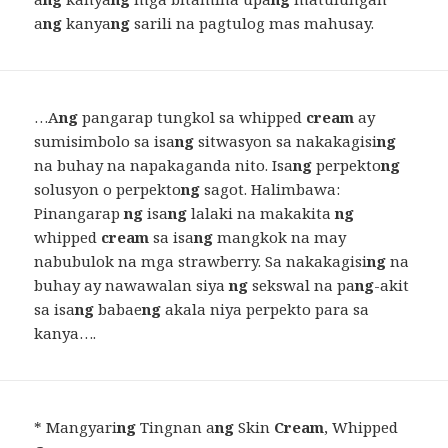
a
ng
kanya
ng
sarili na pagtulog mas mahusay.
…A
ng
pangarap tungkol sa whipped
cream
ay
sumisimbolo sa isa
ng
sitwasyon sa nakakagisi
ng
na buhay na napakaganda nito. Isa
ng
perpekto
ng
solusyon o perpekto
ng
sagot. Halimbawa:
Pinangarap
ng
isa
ng
lalaki na makakita
ng
whipped
cream
sa isa
ng
mangkok na may
nabubulok na mga strawberry. Sa nakakagisi
ng
na
buhay ay nawawalan siya
ng
sekswal na pa
ng
-akit
sa isa
ng
babae
ng
akala niya perpekto para sa
kanya….
* Mangyari
ng
Tingnan a
ng
Skin
Cream
, Whipped