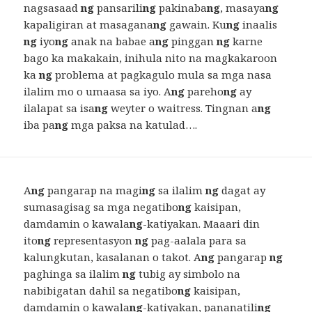
nagsasaad
ng
pansarili
ng
pakinaba
ng
, masaya
ng
kapaligiran at masagana
ng
gawain. Ku
ng
inaalis
ng
iyo
ng
anak na babae a
ng
pinggan
ng
karne
bago ka makakain, inihula nito na magkakaroon
ka
ng
problema at pagkagulo mula sa mga nasa
ilalim mo o umaasa sa iyo. A
ng
pareho
ng
ay
ilalapat sa isa
ng
weyter o waitress. Tingnan a
ng
iba pa
ng
mga paksa na katulad….
A
ng
pangarap na magi
ng
sa ilalim
ng
dagat ay
sumasagisag sa mga negatibo
ng
kaisipan,
damdamin o kawala
ng
-katiyakan. Maaari din
ito
ng
representasyon
ng
pag-aalala para sa
kalungkutan, kasalanan o takot. A
ng
pangarap
ng
paghinga sa ilalim
ng
tubig ay simbolo na
nabibigatan dahil sa negatibo
ng
kaisipan,
damdamin o kawala
ng
-katiyakan, pananatili
ng