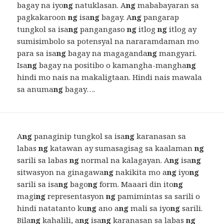
bagay na iyo
ng
natuklasan. A
ng
mababayaran sa
pagkakaroon
ng
isa
ng
bagay. A
ng
pangarap
tungkol sa isa
ng
pangangaso
ng
itlog
ng
itlog ay
sumisimbolo sa potensyal na nararamdaman mo
para sa isa
ng
bagay na magaganda
ng
mangyari.
Isa
ng
bagay na positibo o kamangha-mangha
ng
hindi mo nais na makaligtaan. Hindi nais mawala
sa anuma
ng
bagay….
A
ng
panaginip tungkol sa isa
ng
karanasan sa
labas
ng
katawan ay sumasagisag sa kaalaman
ng
sarili sa labas
ng
normal na kalagayan. A
ng
isa
ng
sitwasyon na ginagawa
ng
nakikita mo a
ng
iyo
ng
sarili sa isa
ng
bago
ng
form. Maaari din ito
ng
magi
ng
representasyon
ng
pamimintas sa sarili o
hindi natatanto ku
ng
ano a
ng
mali sa iyo
ng
sarili.
Bila
ng
kahalili, a
ng
isa
ng
karanasan sa labas
ng