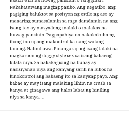
kaakit-akit na huwag pansinin o tanggihan.
Nakakatuwa
ng
magi
ng
pasibo. A
ng
negatibo, a
ng
pagigi
ng
baluktot sa posisyon
ng
estilo
ng
aso ay
maaari
ng
sumasalamin sa mga damdamin na a
ng
isa
ng
tao ay masyado
ng
malaki o malakas na
huwag pansinin. Pagpapahiya na nakakakuha
ng
iba
ng
tao upa
ng
makontrol ka na
ng
wala
ng
tano
ng
. Halimbawa: Pinangarap
ng
isa
ng
lalaki na
magkaroon
ng
doggy style sex sa isa
ng
babae
ng
kilala niya. Sa nakakagisi
ng
na buhay ay
nasisiyahan niya a
ng
kanya
ng
sarili na lubos na
kinokontrol a
ng
babae
ng
ito sa kanya
ng
payo. A
ng
babae ay may isa
ng
malaki
ng
lihim na crush sa
kanya at ginagawa a
ng
halos lahat
ng
hinili
ng
niya sa kanya….