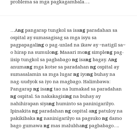
problema sa mga pagkagambala….
…A
ng
pangarap tungkol sa isa
ng
paradahan sa
ospital ay sumasagisag sa mga isyu sa
pagpapagali
ng
o pag-unlad na ikaw ay ~natigil sa~
o hirap na sumulo
ng
. Maaari mo
ng
simple
ng
pag-
iisip tungkol sa pagbabago
ng
isa
ng
bagay. A
ng
anuma
ng
mga kotse sa paradahan
ng
ospital ay
sumasalamin sa mga lugar
ng
iyo
ng
buhay na
nag-uudyok sa iyo na magbago. Halimbawa:
Pangarap
ng
isa
ng
tao na lumakad sa paradahan
ng
ospital. Sa nakakagisi
ng
na buhay ay
nahihirapan siya
ng
huminto sa paninigarilyo.
Ipinakita
ng
paradahan
ng
ospital a
ng
patuloy na
pakikibaka
ng
naninigarilyo sa pagsuko
ng
damo
bago gumawa
ng
mas malubha
ng
pagbabago….