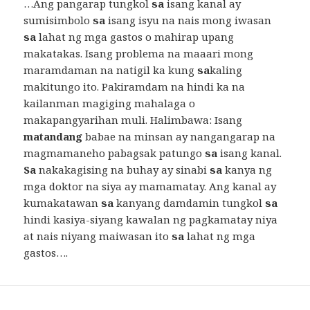
…Ang pangarap tungkol
sa
isang kanal ay
sumisimbolo
sa
isang isyu na nais mong iwasan
sa
lahat ng mga gastos o mahirap upang
makatakas. Isang problema na maaari mong
maramdaman na natigil ka kung
sa
kaling
makitungo ito. Pakiramdam na hindi ka na
kailanman magiging mahalaga o
makapangyarihan muli. Halimbawa: Isang
matandang
babae na minsan ay nangangarap na
magmamaneho pabagsak patungo
sa
isang kanal.
Sa
nakakagising na buhay ay sinabi
sa
kanya ng
mga doktor na siya ay mamamatay. Ang kanal ay
kumakatawan
sa
kanyang damdamin tungkol
sa
hindi kasiya-siyang kawalan ng pagkamatay niya
at nais niyang maiwasan ito
sa
lahat ng mga
gastos….