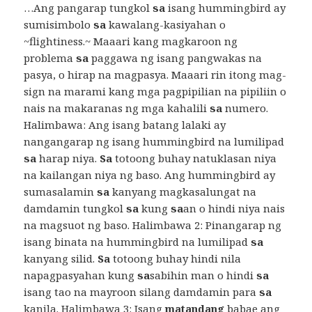
…Ang pangarap tungkol
sa
isang hummingbird ay
sumisimbolo
sa
kawalang-kasiyahan o
~flightiness.~ Maaari kang magkaroon ng
problema
sa
paggawa ng isang pangwakas na
pasya, o hirap na magpasya. Maaari rin itong mag-
sign na marami kang mga pagpipilian na pipiliin o
nais na makaranas ng mga kahalili
sa
numero.
Halimbawa: Ang isang batang lalaki ay
nangangarap ng isang hummingbird na lumilipad
sa
harap niya.
Sa
totoong buhay natuklasan niya
na kailangan niya ng baso. Ang hummingbird ay
sumasalamin
sa
kanyang magkasalungat na
damdamin tungkol
sa
kung
sa
an o hindi niya nais
na magsuot ng baso. Halimbawa 2: Pinangarap ng
isang binata na hummingbird na lumilipad
sa
kanyang silid.
Sa
totoong buhay hindi nila
napagpasyahan kung
sa
sabihin man o hindi
sa
isang tao na mayroon silang damdamin para
sa
kanila. Halimbawa 3: Isang
matandang
babae ang