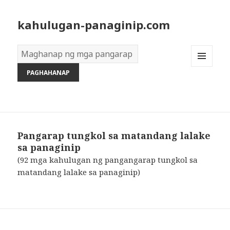
kahulugan-panaginip.com
Diksyon
ng
MENU
Mga
AND
Pangarap:
WIDGETS
Pangarap tungkol sa matandang lalake
sa panaginip
(92 mga kahulugan ng pangangarap tungkol sa
matandang lalake sa panaginip)