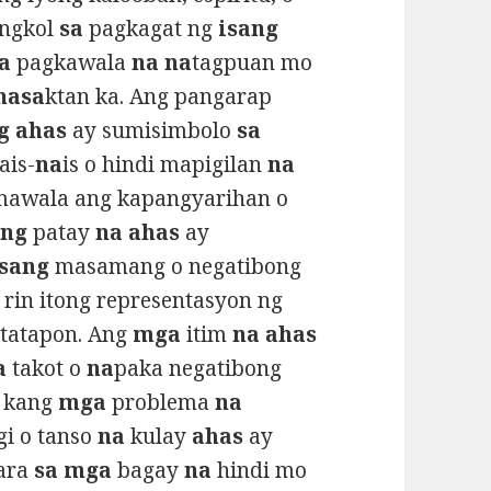
ungkol
sa
pagkagat ng
isang
a
pagkawala
na na
tagpuan mo
nasa
ktan ka. Ang pangarap
g ahas
ay sumisimbolo
sa
ais-
na
is o hindi mapigilan
na
awala ang kapangyarihan o
ang
patay
na ahas
ay
isang
masamang o negatibong
rin itong representasyon ng
a
tatapon. Ang
mga
itim
na ahas
a
takot o
na
paka negatibong
 kang
mga
problema
na
i o tanso
na
kulay
ahas
ay
ara
sa mga
bagay
na
hindi mo