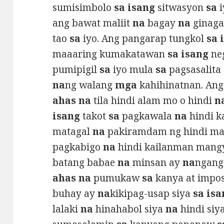
sumisimbolo
sa isang
sitwasyon
sa
i
ang bawat maliit
na
bagay
na
ginaga
tao
sa
iyo. Ang pangarap tungkol
sa 
maaaring kumakatawan
sa isang
ne
pumipigil
sa
iyo mula
sa
pagsasalita
na
ng walang
mga
kahihinatnan. Ang
ahas na
tila hindi alam mo o hindi
n
isang
takot
sa
pagkawala
na
hindi k
matagal
na
pakiramdam ng hindi ma
pagkabigo
na
hindi kailanman mang
batang babae
na
minsan ay
na
ngang
ahas na
pumukaw
sa
kanya at impos
buhay ay
na
kikipag-usap siya
sa isa
lalaki
na
hinahabol siya
na
hindi siy