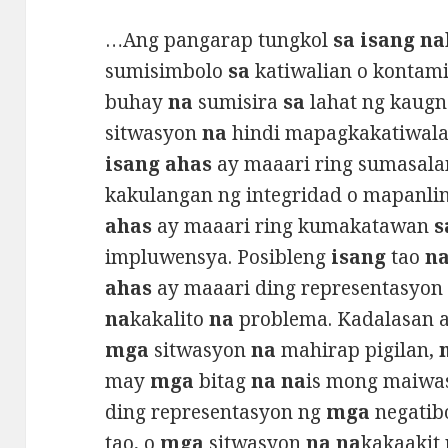
…Ang pangarap tungkol
sa isang na
sumisimbolo
sa
katiwalian o kontam
buhay
na
sumisira
sa
lahat ng kaug
sitwasyon
na
hindi mapagkakatiwal
isang ahas
ay maaari ring sumasal
kakulangan ng integridad o mapanli
ahas
ay maaari ring kumakatawan
s
impluwensya. Posibleng
isang
tao
n
ahas
ay maaari ding representasyon
na
kakalito
na
problema. Kadalasan 
mga
sitwasyon
na
mahirap pigilan,
may
mga
bitag
na na
is mong maiwa
ding representasyon ng
mga
negatibo
tao, o
mga
sitwasyon
na na
kakaakit 