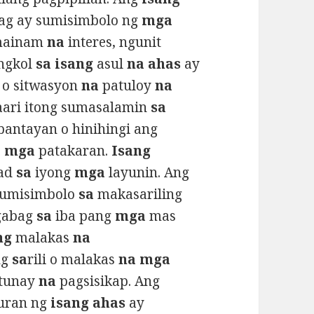
g ay sumisimbolo ng
mga
mainam
na
interes, ngunit
ngkol
sa isang
asul
na ahas
ay
 o sitwasyon
na
patuloy
na
aaari itong sumasalamin
sa
antayan o hinihingi ang
a mga
patakaran.
Isang
ad
sa
iyong
mga
layunin. Ang
sumisimbolo
sa
makasariling
gabag
sa
iba pang
mga
mas
ng
malakas
na
ng
sa
rili o malakas
na mga
tunay
na
pagsisikap. Ang
uran ng
isang ahas
ay