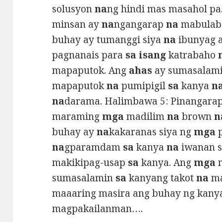
solusyon
na
ng hindi mas masahol pa
minsan ay
na
ngangarap
na
mabulab
buhay ay tumanggi siya
na
ibunyag 
pagnanais para
sa isang
katrabaho
mapaputok. Ang
ahas
ay sumasalam
mapaputok
na
pumipigil
sa
kanya
n
na
darama. Halimbawa 5: Pinangara
maraming
mga
madilim
na
brown
n
buhay ay
na
kakaranas siya ng
mga
p
na
gparamdam
sa
kanya
na
iwanan s
makikipag-usap
sa
kanya. Ang
mga
m
sumasalamin
sa
kanyang takot
na
ma
maaaring masira ang buhay ng kany
magpakailanman….