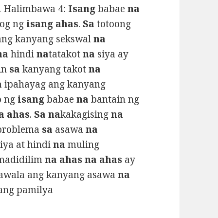
. Halimbawa 4:
Isang
babae
na
og ng
isang ahas
.
Sa
totoong
ang kanyang sekswal
na
na
hindi
na
tatakot
na
siya ay
in
sa
kanyang takot
na
a
ipahayag ang kanyang
p ng
isang
babae
na
bantain ng
a ahas
.
Sa na
kakagising
na
roblema
sa
asawa
na
iya at hindi
na
muling
adidilim
na ahas na ahas
ay
wala ang kanyang asawa
na
ang pamilya