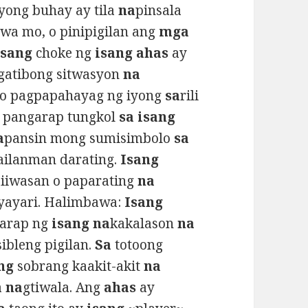
yong buhay ay tila
na
pinsala
wa mo, o pinipigilan ang
mga
isang
choke ng
isang ahas
ay
gatibong sitwasyon
na
 o pagpapahayag ng iyong
sa
rili
 pangarap tungkol
sa isang
a
pansin mong sumisimbolo
sa
ailanman darating.
Isang
iiwasan o paparating
na
yayari. Halimbawa:
Isang
arap ng
isang na
kakalason
na
ibleng pigilan.
Sa
totoong
ng
sobrang kaakit-akit
na
a
na
gtiwala. Ang
ahas
ay