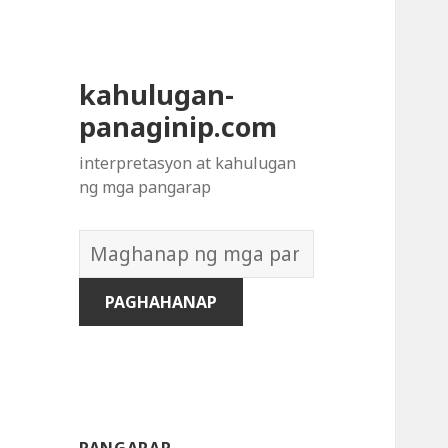
kahulugan-
panaginip.com
interpretasyon at kahulugan
ng mga pangarap
Diksyon
ng
Mga
Pangarap: