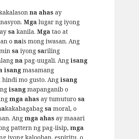
kakalason
na ahas
ay
inasyon.
Mga
lugar ng iyong
nay
sa
kanila.
Mga
tao at
aan o
na
is mong iwasan. Ang
amin
sa
iyong
sa
riling
nlang
na
pag-uugali. Ang
isang
a isang
masamang
a
hindi mo gusto. Ang
isang
 ng
isang
mapanganib o
ang
mga ahas
ay tumuturo
sa
na
kakabagabag
sa
moral, o
san. Ang
mga ahas
ay maaari
ng pattern ng pag-iisip,
mga
ng iyong kalooban, espiritu, o