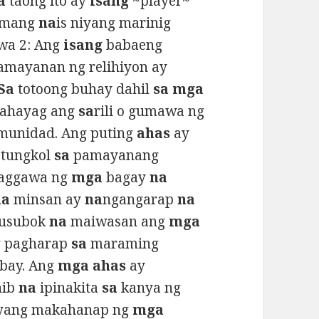
a
taong ito ay
isang
~player~
umang
na
is niyang marinig
wa 2: Ang
isang
babaeng
mayanan ng relihiyon ay
Sa
totoong buhay dahil
sa mga
ipahayag ang
sa
rili o gumawa ng
munidad. Ang puting
ahas
ay
tungkol
sa
pamayanang
aggawa ng
mga
bagay
na
na
minsan ay
na
ngangarap
na
usubok
na
maiwasan ang
mga
g pagharap
sa
maraming
bay. Ang
mga ahas
ay
nib
na
ipinakita
sa
kanya ng
iyang makahanap ng
mga