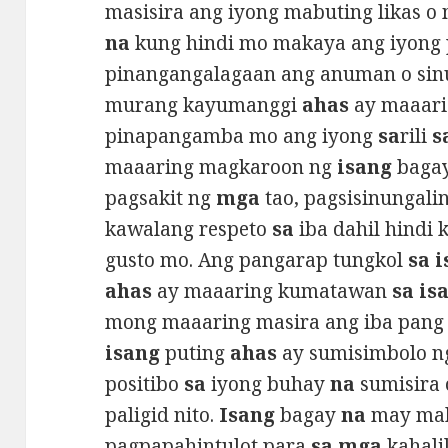
masisira ang iyong mabuting likas o 
na
kung hindi mo makaya ang iyong
pinangangalagaan ang anuman o sin
murang kayumanggi
ahas
ay maaari
pinapangamba mo ang iyong
sa
rili
s
maaaring magkaroon ng
isang
bagay
pagsakit ng
mga
tao, pagsisinungali
kawalang respeto
sa
iba dahil hindi
gusto mo. Ang pangarap tungkol
sa 
ahas
ay maaaring kumatawan
sa is
mong maaaring masira ang iba pan
isang
puting
ahas
ay sumisimbolo 
positibo
sa
iyong buhay
na
sumisira 
paligid nito.
Isang
bagay
na
may mab
pagpapahintulot para
sa mga
kahali