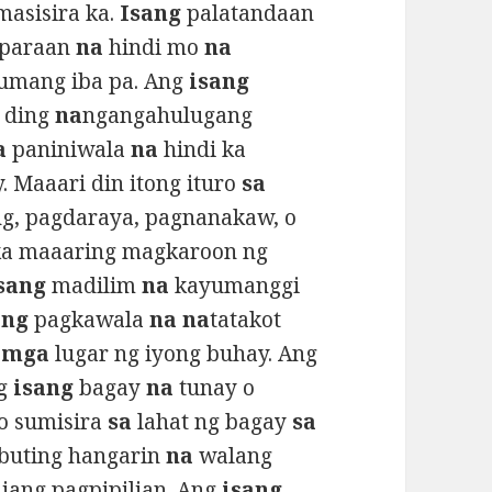
masisira ka.
Isang
palatandaan
 paraan
na
hindi mo
na
umang iba pa. Ang
isang
 ding
na
ngangahulugang
a
paniniwala
na
hindi ka
. Maaari din itong ituro
sa
ng, pagdaraya, pagnanakaw, o
 ka maaaring magkaroon ng
isang
madilim
na
kayumanggi
ang
pagkawala
na na
tatakot
g
mga
lugar ng iyong buhay. Ang
ng
isang
bagay
na
tunay o
o sumisira
sa
lahat ng bagay
sa
uting hangarin
na
walang
liang pagpipilian. Ang
isang