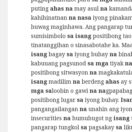
puting
ahas na
may asul
na
kamanda
kahihinatnan
na nasa
iyong pinaka
huwag maginhawa. Ang pangarap tu
sumisimbolo
sa isang
positibong tao
tinatanggihan o sinasabotahe ka. M
isang
bagay
sa
iyong buhay
na
binab
kabuuang pagsunod
sa mga
tiyak
n
positibong sitwasyon
na
magkakatul
isang
madilim
na
berdeng
ahas
ay 
mga sa
loobin o gawi
na na
gpapaba
positibong lugar
sa
iyong buhay.
Isa
pangangailangan
na
unahin ang iyo
insecurities
na
humuhugot ng
isang
pangarap tungkol
sa
pagsakay
sa
lik