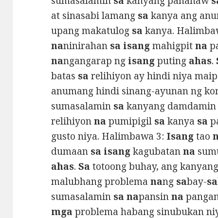
sumasalamin
sa
kanyang pananaw
s
at sinasabi lamang
sa
kanya ang an
upang makatulog
sa
kanya. Halimba
na
ninirahan
sa isang
mahigpit
na
pa
na
ngangarap ng
isang
puting
ahas
.
batas
sa
relihiyon ay hindi niya ma
anumang hindi sinang-ayunan ng ko
sumasalamin
sa
kanyang damdamin 
relihiyon
na
pumipigil
sa
kanya
sa
p
gusto niya. Halimbawa 3:
Isang
tao
dumaan
sa isang
kagubatan
na
sum
ahas
.
Sa
totoong buhay, ang kanyan
malubhang problema
na
ng
sa
bay-
sa
sumasalamin
sa na
pansin
na
panga
mga
problema habang sinubukan n