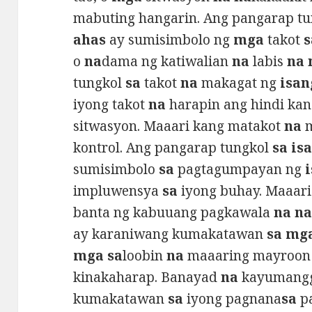
mabuting hangarin. Ang pangarap t
ahas
ay sumisimbolo ng
mga
takot
s
o
na
dama ng katiwalian
na
labis
na 
tungkol
sa
takot
na
makagat ng
isan
iyong takot
na
harapin ang hindi kan
sitwasyon. Maaari kang matakot
na
m
kontrol. Ang pangarap tungkol
sa is
sumisimbolo
sa
pagtagumpayan ng
impluwensya
sa
iyong buhay. Maaari 
banta ng kabuuang pagkawala
na n
ay karaniwang kumakatawan
sa mg
mga sa
loobin
na
maaaring mayroon
kinakaharap. Banayad
na
kayumangg
kumakatawan
sa
iyong pagnana
sa
p