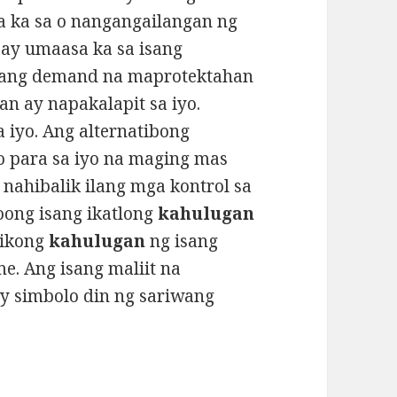
 ka sa o nangangailangan ng
o ay umaasa ka sa isang
 ang demand na maprotektahan
n ay napakalapit sa iyo.
a iyo. Ang alternatibong
o para sa iyo na maging mas
 nahibalik ilang mga kontrol sa
oong isang ikatlong
kahulugan
likong
kahulugan
ng isang
e. Ang isang maliit na
y simbolo din ng sariwang