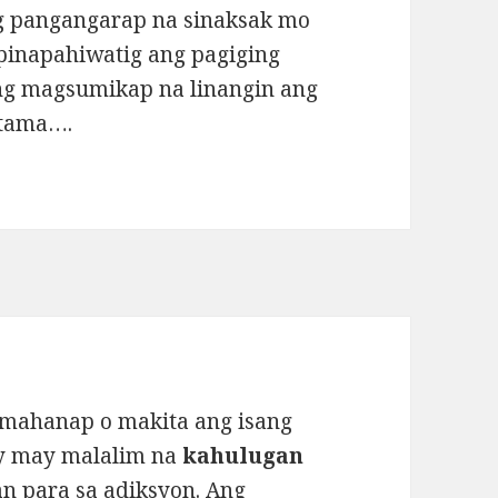
g pangangarap na sinaksak mo
 ipinapahiwatig ang pagiging
ang magsumikap na linangin ang
tama….
 mahanap o makita ang isang
ay may malalim na
kahulugan
an para sa adiksyon. Ang