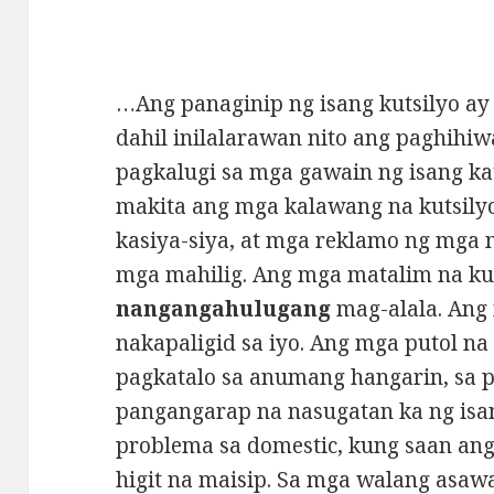
…Ang panaginip ng isang kutsilyo a
dahil inilalarawan nito ang paghihiw
pagkalugi sa mga gawain ng isang k
makita ang mga kalawang na kutsily
kasiya-siya, at mga reklamo ng mga 
mga mahilig. Ang mga matalim na kuts
nangangahulugang
mag-alala. Ang 
nakapaligid sa iyo. Ang mga putol na
pagkatalo sa anumang hangarin, sa p
pangangarap na nasugatan ka ng isan
problema sa domestic, kung saan an
higit na maisip. Sa mga walang asaw