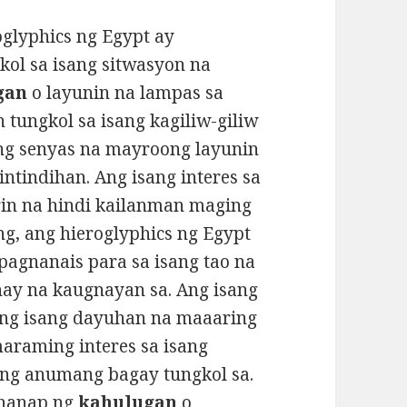
glyphics ng Egypt ay
ol sa isang sitwasyon na
gan
o layunin na lampas sa
ungkol sa isang kagiliw-giliw
 ng senyas na mayroong layunin
intindihan. Ang isang interes sa
in na hindi kailanman maging
ng, ang hieroglyphics ng Egypt
agnanais para sa isang tao na
nay na kaugnayan sa. Ang isang
ang isang dayuhan na maaaring
raming interes sa isang
ng anumang bagay tungkol sa.
ahanap ng
kahulugan
o