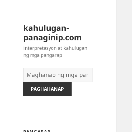
kahulugan-
panaginip.com
interpretasyon at kahulugan
ng mga pangarap
Diksyon
ng
Mga
Pangarap: