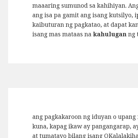
maaaring sumunod sa kahihiyan. An
ang isa pa gamit ang isang kutsilyo,
kaibuturan ng pagkatao, at dapat k
isang mas mataas na
kahulugan
ng 
ang pagkakaroon ng iduyan o upang
kuna, kapag ikaw ay pangangarap, 
at tumatayo bilang isang OKalalakih