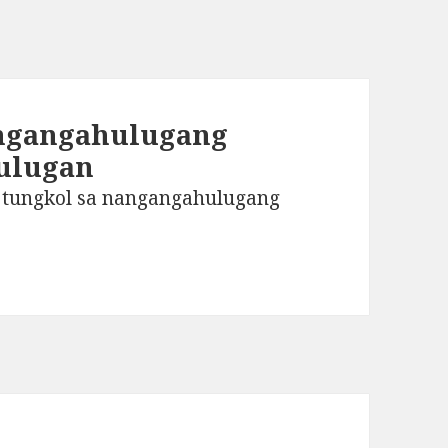
angangahulugang
ulugan
 tungkol sa nangangahulugang