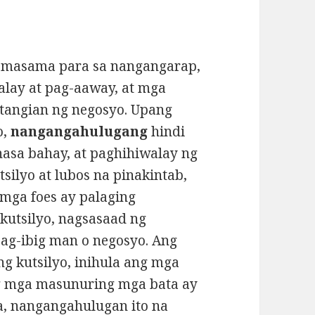
y masama para sa nangangarap,
alay at pag-aaway, at mga
atangian ng negosyo. Upang
o,
nangangahulugang
hindi
nasa bahay, at paghihiwalay ng
ilyo at lubos na pinakintab,
mga foes ay palaging
 kutsilyo, nagsasaad ng
ag-ibig man o negosyo. Ang
g kutsilyo, inihula ang mga
g mga masunuring mga bata ay
a, nangangahulugan ito na