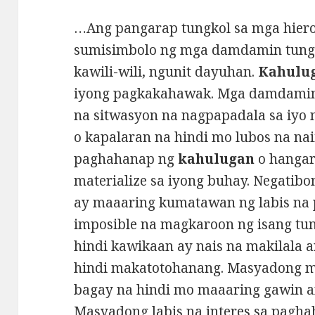
…Ang pangarap tungkol sa mga hiero
sumisimbolo ng mga damdamin tungk
kawili-wili, ngunit dayuhan.
Kahulu
iyong pagkakahawak. Mga damdamin t
na sitwasyon na nagpapadala sa iyo
o kapalaran na hindi mo lubos na nai
paghahanap ng
kahulugan
o hangar
materialize sa iyong buhay. Negatibo
ay maaaring kumatawan ng labis na p
imposible na magkaroon ng isang tu
hindi kawikaan ay nais na makilala 
hindi makatotohanang. Masyadong ma
bagay na hindi mo maaaring gawin a
Masyadong labis na interes sa pagh