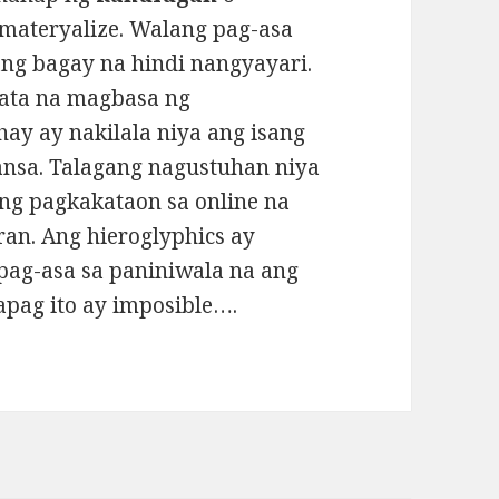
materyalize. Walang pag-asa
g bagay na hindi nangyayari.
nata na magbasa ng
hay ay nakilala niya ang isang
ansa. Talagang nagustuhan niya
ang pagkakataon sa online na
an. Ang hieroglyphics ay
ag-asa sa paniniwala na ang
apag ito ay imposible….