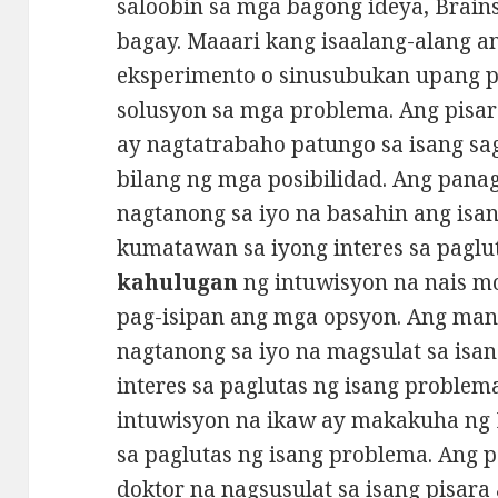
saloobin sa mga bagong ideya, Brains
bagay. Maaari kang isaalang-alang an
eksperimento o sinusubukan upang p
solusyon sa mga problema. Ang pisar
ay nagtatrabaho patungo sa isang sag
bilang ng mga posibilidad. Ang panag
nagtanong sa iyo na basahin ang isa
kumatawan sa iyong interes sa paglu
kahulugan
ng intuwisyon na nais m
pag-isipan ang mga opsyon. Ang man
nagtanong sa iyo na magsulat sa isan
interes sa paglutas ng isang problem
intuwisyon na ikaw ay makakuha ng 
sa paglutas ng isang problema. Ang p
doktor na nagsusulat sa isang pisar