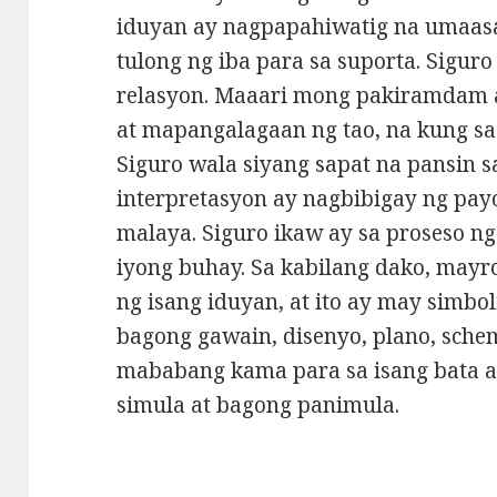
iduyan ay nagpapahiwatig na umaasa
tulong ng iba para sa suporta. Sigur
relasyon. Maaari mong pakiramdam
at mapangalagaan ng tao, na kung saa
Siguro wala siyang sapat na pansin s
interpretasyon ay nagbibigay ng pay
malaya. Siguro ikaw ay sa proseso ng
iyong buhay. Sa kabilang dako, mayr
ng isang iduyan, at ito ay may simbo
bagong gawain, disenyo, plano, schem
mababang kama para sa isang bata a
simula at bagong panimula.