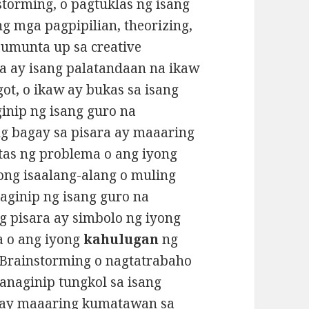
torming, o pagtuklas ng isang
g mga pagpipilian, theorizing,
umunta up sa creative
a ay isang palatandaan na ikaw
ot, o ikaw ay bukas sa isang
inip ng isang guro na
ng bagay sa pisara ay maaaring
tas ng problema o ang iyong
ong isaalang-alang o muling
aginip ng isang guro na
g pisara ay simbolo ng iyong
a o ang iyong
kahulugan
ng
Brainstorming o nagtatrabaho
anaginip tungkol sa isang
a ay maaaring kumatawan sa