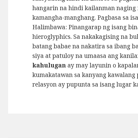
hangarin na hindi kailanman naging 
kamangha-manghang. Pagbasa sa isan
Halimbawa: Pinangarap ng isang bi
hieroglyphics. Sa nakakagising na bu
batang babae na nakatira sa ibang b
siya at patuloy na umaasa ang kanil
kahulugan
ay may layunin o kapalar
kumakatawan sa kanyang kawalang p
relasyon ay pupunta sa isang lugar k