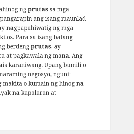
ahinog ng
prutas
sa mga
mapangarapin ang isang maunlad
ay
na
gpapahiwatig ng mga
ilos. Para sa isang batang
ng berdeng
prutas
, ay
ra at pagkawala ng ma
na
. Ang
a
is karaniwang. Upang bumili o
maraming negosyo, ngunit
 makita o kumain ng hinog
na
tiyak
na
kapalaran at