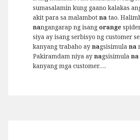
sumasalamin kung gaano kalakas an
akit para sa malambot
na
tao. Halim
na
ngangarap ng isang
orange
spider
siya ay isang serbisyo ng customer se
kanyang trabaho ay
na
gsisimula
na
m
Pakiramdam niya ay
na
gsisimula
na
kanyang mga customer….