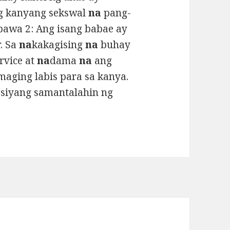
g kanyang sekswal
na
pang-
bawa 2: Ang isang babae ay
. Sa
na
kakagising
na
buhay
rvice at
na
dama
na
ang
aging labis para sa kanya.
siyang samantalahin ng