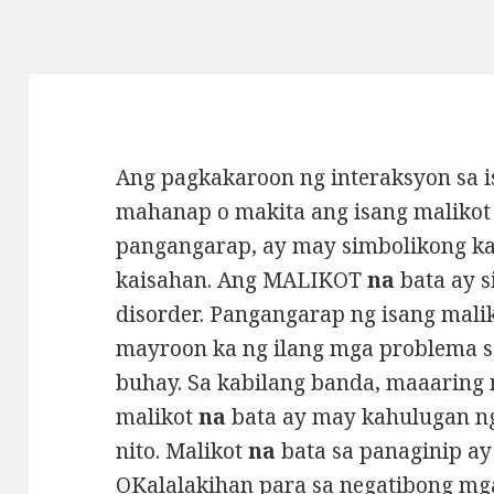
Ang pagkakaroon ng interaksyon sa 
mahanap o makita ang isang maliko
pangangarap, ay may simbolikong ka
kaisahan. Ang MALIKOT
na
bata ay s
disorder. Pangangarap ng isang mali
mayroon ka ng ilang mga problema 
buhay. Sa kabilang banda, maaaring
malikot
na
bata ay may kahulugan ng
nito. Malikot
na
bata sa panaginip ay
OKalalakihan para sa negatibong mga