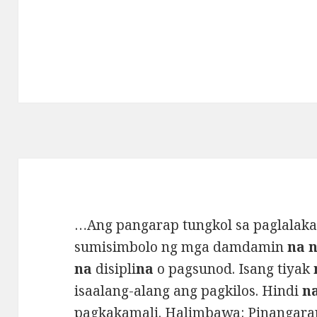
…Ang pangarap tungkol sa paglalaka
sumisimbolo ng mga damdamin
na 
na
disipli
na
o pagsunod. Isang tiyak
isaalang-alang ang pagkilos. Hindi
n
pagkakamali. Halimbawa: Pinangarap