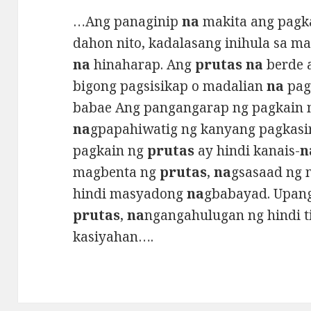
…Ang panaginip
na
makita ang pagk
dahon nito, kadalasang inihula sa 
na
hinaharap. Ang
prutas na
berde 
bigong pagsisikap o madalian
na
pagk
babae Ang pangangarap ng pagkain 
na
gpapahiwatig ng kanyang pagkasi
pagkain ng
prutas
ay hindi kanais-
n
magbenta ng
prutas
,
na
gsasaad ng 
hindi masyadong
na
gbabayad. Upang
prutas
,
na
ngangahulugan ng hindi 
kasiyahan….