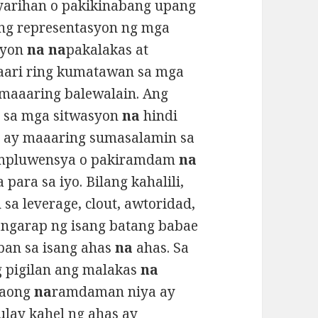
yarihan o pakikinabang upang
ong representasyon ng mga
syon
na na
pakalakas at
ari ring kumatawan sa mga
 maaaring balewalain. Ang
 sa mga sitwasyon
na
hindi
e
ay maaaring sumasalamin sa
mpluwensya o pakiramdam
na
para sa iyo. Bilang kahalili,
a leverage, clout, awtoridad,
angarap ng isang batang babae
an sa isang ahas
na
ahas. Sa
g pigilan ang malakas
na
taong
na
ramdaman niya ay
ulay kahel ng ahas ay