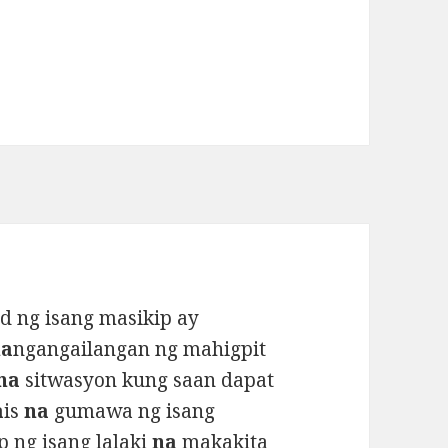
d ng isang masikip ay
na
ngangailangan ng mahigpit
na
sitwasyon kung saan dapat
a
is
na
gumawa ng isang
 ng isang lalaki
na
makakita