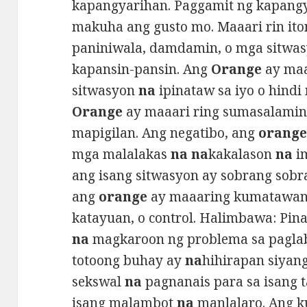
kapangyarihan. Paggamit ng kapang
makuha ang gusto mo. Maaari rin it
paniniwala, damdamin, o mga sitwa
kapansin-pansin. Ang
Orange
ay maa
sitwasyon
na
ipinataw sa iyo o hindi
Orange
ay maaari ring sumasalamin
mapigilan. Ang negatibo, ang
orang
mga malalakas
na na
kakalason
na
i
ang isang sitwasyon ay sobrang sobra 
ang
orange
ay maaaring kumatawan s
katayuan, o control. Halimbawa: Pin
na
magkaroon ng problema sa paglab
totoong buhay ay
na
hihirapan siyan
sekswal
na
pagnanais para sa isang 
isang malambot
na
manlalaro. Ang k