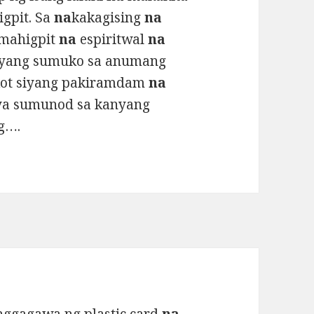
igpit. Sa
na
kakagising
na
 mahigpit
na
espiritwal
na
 niyang sumuko sa anumang
kot siyang pakiramdam
na
iya sumunod sa kanyang
ng….