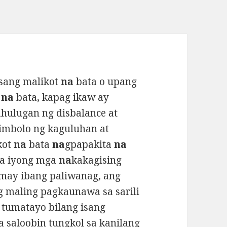
isang malikot
na
bata o upang
t
na
bata, kapag ikaw ay
hulugan ng disbalance at
imbolo ng kaguluhan at
kot
na
bata
na
gpapakita
na
sa iyong mga
na
kakagising
 may ibang paliwanag, ang
 maling pagkaunawa sa sarili
 tumatayo bilang isang
 saloobin tungkol sa kanilang