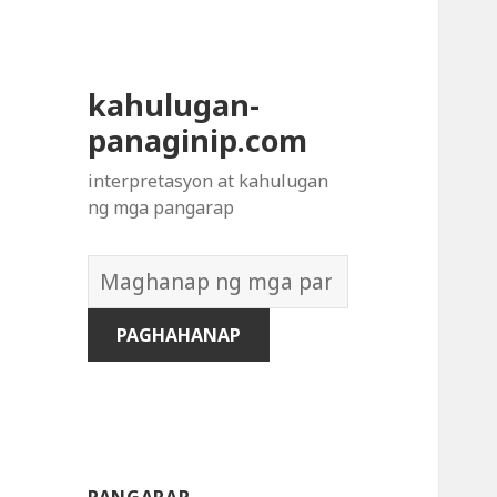
kahulugan-
panaginip.com
interpretasyon at kahulugan
ng mga pangarap
Diksyon
ng
Mga
Pangarap: