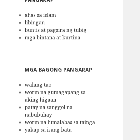
PANGARAP
ahas sa islam
libingan
buntis at pagsira ng tubig
mga bintana at kurtina
MGA BAGONG PANGARAP
walang tao
worm na gumagapang sa
aking higaan
patay na sanggol na
nabubuhay
worm na lumalabas sa tainga
yakap sa isang bata