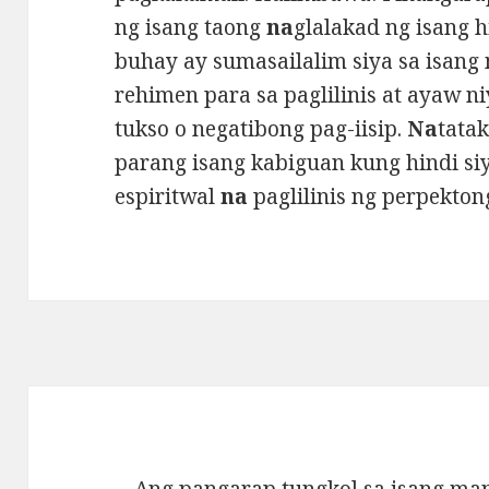
ng isang taong
na
glalakad ng isang h
buhay ay sumasailalim siya sa isang
rehimen para sa paglilinis at ayaw
tukso o negatibong pag-iisip.
Na
tata
parang isang kabiguan kung hindi s
espiritwal
na
paglilinis ng perpekto