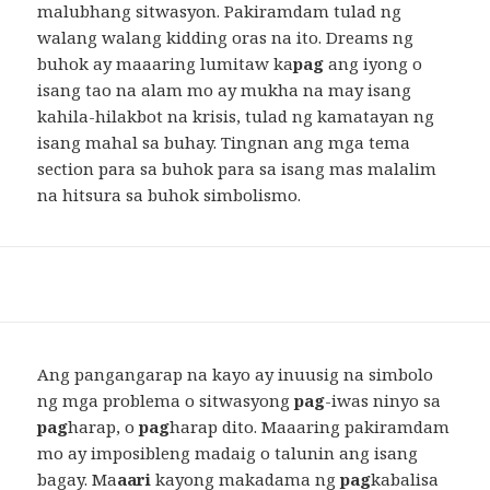
malubhang sitwasyon. Pakiramdam tulad ng
walang walang kidding oras na ito. Dreams ng
buhok ay maaaring lumitaw ka
pag
ang iyong o
isang tao na alam mo ay mukha na may isang
kahila-hilakbot na krisis, tulad ng kamatayan ng
isang mahal sa buhay. Tingnan ang mga tema
section para sa buhok para sa isang mas malalim
na hitsura sa buhok simbolismo.
Ang pangangarap na kayo ay inuusig na simbolo
ng mga problema o sitwasyong
pag
-iwas ninyo sa
pag
harap, o
pag
harap dito. Maaaring pakiramdam
mo ay imposibleng madaig o talunin ang isang
bagay. Ma
aari
kayong makadama ng
pag
kabalisa