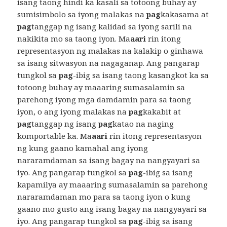
isang taong hindi ka kasali sa totoong buhay ay
sumisimbolo sa iyong malakas na
pag
kakasama at
pag
tanggap ng isang kalidad sa iyong sarili na
nakikita mo sa taong iyon. Ma
aari
rin itong
representasyon ng malakas na kalakip o ginhawa
sa isang sitwasyon na nagaganap. Ang pangarap
tungkol sa
pag
-ibig sa isang taong kasangkot ka sa
totoong buhay ay maaaring sumasalamin sa
parehong iyong mga damdamin para sa taong
iyon, o ang iyong malakas na
pag
kakabit at
pag
tanggap ng isang
pag
katao na naging
komportable ka. Ma
aari
rin itong representasyon
ng kung gaano kamahal ang iyong
nararamdaman sa isang bagay na nangyayari sa
iyo. Ang pangarap tungkol sa
pag
-ibig sa isang
kapamilya ay maaaring sumasalamin sa parehong
nararamdaman mo para sa taong iyon o kung
gaano mo gusto ang isang bagay na nangyayari sa
iyo. Ang pangarap tungkol sa
pag
-ibig sa isang