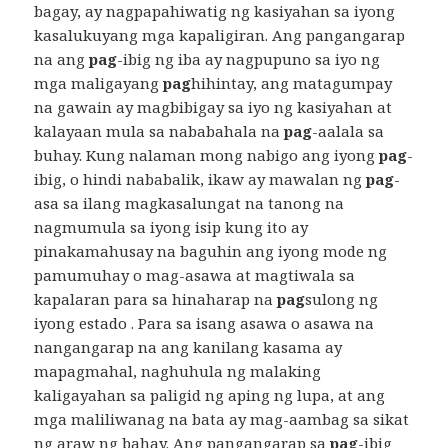
bagay, ay nagpapahiwatig ng kasiyahan sa iyong
kasalukuyang mga kapaligiran. Ang pangangarap
na ang
pag
-ibig ng iba ay nagpupuno sa iyo ng
mga maligayang
pag
hihintay, ang matagumpay
na gawain ay magbibigay sa iyo ng kasiyahan at
kalayaan mula sa nababahala na
pag
-aalala sa
buhay. Kung nalaman mong nabigo ang iyong
pag
-
ibig, o hindi nababalik, ikaw ay mawalan ng
pag
-
asa sa ilang magkasalungat na tanong na
nagmumula sa iyong isip kung ito ay
pinakamahusay na baguhin ang iyong mode ng
pamumuhay o mag-asawa at magtiwala sa
kapalaran para sa hinaharap na
pag
sulong ng
iyong estado . Para sa isang asawa o asawa na
nangangarap na ang kanilang kasama ay
mapagmahal, naghuhula ng malaking
kaligayahan sa paligid ng aping ng lupa, at ang
mga maliliwanag na bata ay mag-aambag sa sikat
ng araw ng bahay. Ang pangangarap sa
pag
-ibig