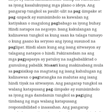
sa iyong kasalukuyang mga plano o ideya. Ang
pangarap tungkol sa paulit-ulit na
pag
-iimpake at
pag
-unpack ay sumisimbolo sa kawalan ng
katiyakan o magulong
pag
babago sa iyong buhay.
Hindi natapos na negosyo. Isang kakulangan ng
kalinawan tungkol sa kung saan ka talaga tumayo
o kung gaano ka seryoso ang iyong susunod na
pag
lipat. Hindi alam kung ang isang sitwasyon ay
talagang natapos o hindi. Pakiramdam na ang
mga
pag
papasya ay patuloy na nagbabaliktad o
gumulong pabalik. Ma
aari
kang makinabang mula
sa
pag
sisikap na magtatag ng isang kahulugan ng
kalinawan o
pag
tatangka na malutas ang isang
hindi tiyak na sitwasyon. Ang pangarap tungkol sa
walang katapusang
pag
-iimpake ay sumisimbolo
sa iyong mga damdamin tungkol sa
pag
iging
timbang ng mga walang katapusang
responsibilidad o inaasahan. Ang pangarap