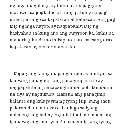
ng mga magulang, ay inihula ang
pag
iging
matuwid sa
pag
katao at isang patuloy na
pag
-
unlad patungo sa kapalaran at kataasan. Ang
pag
-
ibig ng mga hayop, ay nagpapahiwatig ng
kasiyahan sa kung ano ang mayroon ka, kahit na
maaaring hindi mo iniisip ito. Para sa isang oras,
kapalaran ay makoronahan ka….
…Ka
pag
ang taong mapangarapin ay umiiyak sa
kanyang panaginip, ang panaginip na ito ay
nagpapakita ng nakapanghihina loob damdamin
na siya ay nagdurusa. Marahil ang panaginip
balanse ang kalagayan ng iyong isip, kung saan
pakiramdam mo stressed at bigo sa iyong
nakakagising buhay, ngunit hindi mo maaaring
ipahayag ang emosyon. Sa panaginip, ang iyong