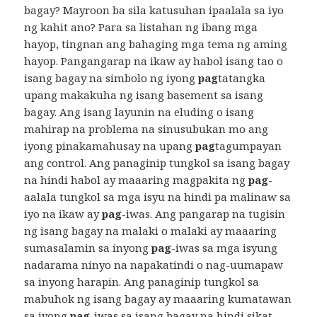
bagay? Mayroon ba sila katusuhan ipaalala sa iyo
ng kahit ano? Para sa listahan ng ibang mga
hayop, tingnan ang bahaging mga tema ng aming
hayop. Pangangarap na ikaw ay habol isang tao o
isang bagay na simbolo ng iyong
pag
tatangka
upang makakuha ng isang basement sa isang
bagay. Ang isang layunin na eluding o isang
mahirap na problema na sinusubukan mo ang
iyong pinakamahusay na upang
pag
tagumpayan
ang control. Ang panaginip tungkol sa isang bagay
na hindi habol ay maaaring magpakita ng
pag
-
aalala tungkol sa mga isyu na hindi pa malinaw sa
iyo na ikaw ay
pag
-iwas. Ang pangarap na tugisin
ng isang bagay na malaki o malaki ay maaaring
sumasalamin sa inyong
pag
-iwas sa mga isyung
nadarama ninyo na napakatindi o nag-uumapaw
sa inyong harapin. Ang panaginip tungkol sa
mabuhok ng isang bagay ay maaaring kumatawan
sa iyong
pag
-iwas sa isang bagay na hindi sikat,