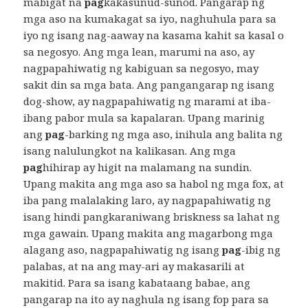
mabigat na
pag
kakasunud-sunod. Pangarap ng
mga aso na kumakagat sa iyo, naghuhula para sa
iyo ng isang nag-aaway na kasama kahit sa kasal o
sa negosyo. Ang mga lean, marumi na aso, ay
nagpapahiwatig ng kabiguan sa negosyo, may
sakit din sa mga bata. Ang pangangarap ng isang
dog-show, ay nagpapahiwatig ng marami at iba-
ibang pabor mula sa kapalaran. Upang marinig
ang
pag
-barking ng mga aso, inihula ang balita ng
isang nalulungkot na kalikasan. Ang mga
pag
hihirap ay higit na malamang na sundin.
Upang makita ang mga aso sa habol ng mga fox, at
iba pang malalaking laro, ay nagpapahiwatig ng
isang hindi pangkaraniwang briskness sa lahat ng
mga gawain. Upang makita ang magarbong mga
alagang aso, nagpapahiwatig ng isang
pag
-ibig ng
palabas, at na ang may-ari ay makasarili at
makitid. Para sa isang kabataang babae, ang
pangarap na ito ay naghula ng isang fop para sa