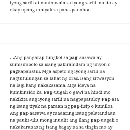
iyong sarili at naniniwala sa iyong sarili, na ito ay
okay upang umiyak sa pana-panahon….
…Ang pangarap tungkol sa
pag
-aasawa ay
sumisimbolo sa isang pakiramdam ng unyon o
pag
kapanatili. Mga aspeto ng iyong sarili na
nagtutulungan sa lahat ng oras. Isang sitwasyon
na lagi kang nakakasama. Mga ideya na
kumbinsido ka.
Pag
-uugali o gawi na hindi mo
nakikita ang iyong sarili na nagpapatuloy.
Pag
-asa
ng isang tiyak na paraan ng
pag
-iisip o kumilos.
Ang
pag
-aasawa ay maaaring isang palatandaan
na paulit-ulit mong inuulit ang ilang
pag
-uugali o
nakakaranas ng isang bagay na sa tingin mo ay