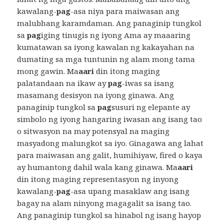
kawalang-
pag
-asa niya para maiwasan ang
malubhang karamdaman. Ang panaginip tungkol
sa
pag
iging tinugis ng iyong Ama ay maaaring
kumatawan sa iyong kawalan ng kakayahan na
dumating sa mga tuntunin ng alam mong tama
mong gawin. Ma
aari
din itong maging
palatandaan na ikaw ay
pag
-iwas sa isang
masamang desisyon na iyong ginawa. Ang
panaginip tungkol sa
pag
susuri ng elepante ay
simbolo ng iyong hangaring iwasan ang isang tao
o sitwasyon na may potensyal na maging
masyadong malungkot sa iyo. Ginagawa ang lahat
para maiwasan ang galit, humihiyaw, fired o kaya
ay humantong dahil wala kang ginawa. Ma
aari
din itong maging representasyon ng inyong
kawalang-
pag
-asa upang masaklaw ang isang
bagay na alam ninyong magagalit sa isang tao.
Ang panaginip tungkol sa hinabol ng isang hayop