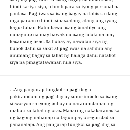
hindi kasiya-siya, o hindi para sa iyong personal na
panlasa.
Pag
-iwas sa isang bagay na labis sa ilang
mga paraan o hindi isinasaalang-alang ang iyong
kagustuhan. Halimbawa: isang binatilyo ang
nanaginip na may hawak na isang lalaki na may
kasamang head. Sa buhay ay nawalan siya ng
buhok dahil sa sakit at
pag
-iwas na sabihin ang
anumang bagay sa lahat ng halaga dahil natakot
siya na pinagtatawanan nila siya.
…Ang pangarap tungkol sa
pag
-ibig o
pakiramdam ng
pag
-ibig ay sumisimbolo sa isang
sitwasyon sa iyong buhay na nararamdaman ng
mabuti sa lahat ng oras. Maaaring nakakaranas ka
ng bagong nahanap na tagumpay o seguridad sa
pananalapi. Ang pangarap tungkol sa
pag
-ibig sa