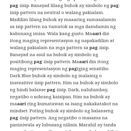
pag
-iisip. Banayad lilang buhok ay simbolo ng
pag
-
iisip pattern na neutral o walang pakialam.
Madilim lilang buhok ay maaaring sumasalamin
sa isip pattern na tumutok sa mga damdamin ng
kabuuang imisa. Wala kang gusto. Ma
aari
din
itong maging representasyon ng napakadilim at
walang pakialam na mga pattern sa
pag
-iisip.
Banayad na asul na buhok ay simbolo ng
positibong
pag
-iisip pattern. Ma
aari
din itong
maging representasyon ng
pag
iging sensitibo.
Dark Blue buhok ay simbolo ng malamig o
insensitive iisip pattern. Itim na buhok ay simbolo
ng hindi balanse
pag
-iisip. Dark, nalulumbay,
negatibo o sobrang kaisipan. Itim na buhok ay
ma
aari
ring kumatawan sa isang nakakatakot na
mindset. Puting buhok ay simbolo ng balanseng
pag
-iisip pattern. Ang negatibo o masama na
paniniwala ay lubusang nilinis. Marahil ay tanda