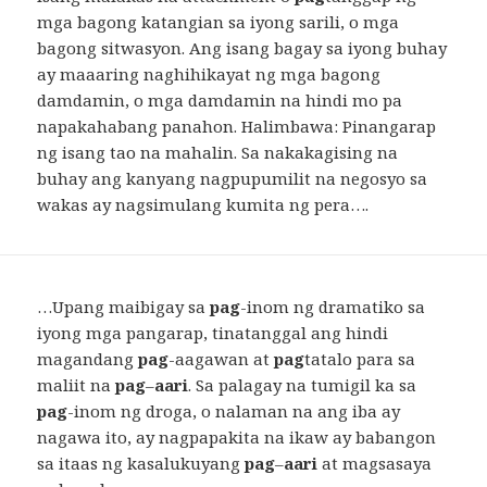
mga bagong katangian sa iyong sarili, o mga
bagong sitwasyon. Ang isang bagay sa iyong buhay
ay maaaring naghihikayat ng mga bagong
damdamin, o mga damdamin na hindi mo pa
napakahabang panahon. Halimbawa: Pinangarap
ng isang tao na mahalin. Sa nakakagising na
buhay ang kanyang nagpupumilit na negosyo sa
wakas ay nagsimulang kumita ng pera….
…Upang maibigay sa
pag
-inom ng dramatiko sa
iyong mga pangarap, tinatanggal ang hindi
magandang
pag
-aagawan at
pag
tatalo para sa
maliit na
pag
–
aari
. Sa palagay na tumigil ka sa
pag
-inom ng droga, o nalaman na ang iba ay
nagawa ito, ay nagpapakita na ikaw ay babangon
sa itaas ng kasalukuyang
pag
–
aari
at magsasaya