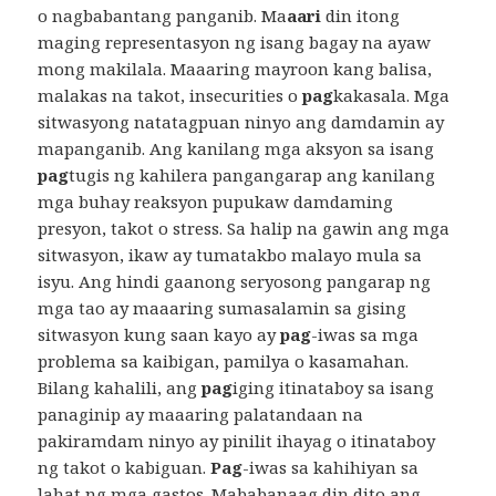
o nagbabantang panganib. Ma
aari
din itong
maging representasyon ng isang bagay na ayaw
mong makilala. Maaaring mayroon kang balisa,
malakas na takot, insecurities o
pag
kakasala. Mga
sitwasyong natatagpuan ninyo ang damdamin ay
mapanganib. Ang kanilang mga aksyon sa isang
pag
tugis ng kahilera pangangarap ang kanilang
mga buhay reaksyon pupukaw damdaming
presyon, takot o stress. Sa halip na gawin ang mga
sitwasyon, ikaw ay tumatakbo malayo mula sa
isyu. Ang hindi gaanong seryosong pangarap ng
mga tao ay maaaring sumasalamin sa gising
sitwasyon kung saan kayo ay
pag
-iwas sa mga
problema sa kaibigan, pamilya o kasamahan.
Bilang kahalili, ang
pag
iging itinataboy sa isang
panaginip ay maaaring palatandaan na
pakiramdam ninyo ay pinilit ihayag o itinataboy
ng takot o kabiguan.
Pag
-iwas sa kahihiyan sa
lahat ng mga gastos. Mababanaag din dito ang