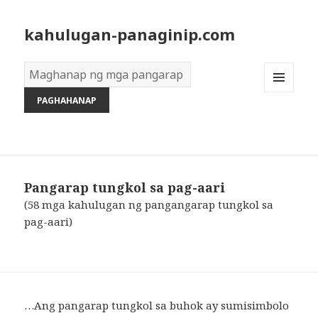
kahulugan-panaginip.com
Diksyon
ng
MENU
Mga
AND
Pangarap:
WIDGETS
Pangarap tungkol sa pag-aari
(58 mga kahulugan ng pangangarap tungkol sa
pag-aari)
…Ang pangarap tungkol sa buhok ay sumisimbolo