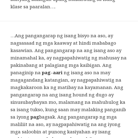
klase sa paaralan….
…Ang pangangarap ng isang bisyo na aso, ay
nagsasaad ng mga kaaway at hindi mababago
kasawian. Ang pangangarap na ang isang aso ay
minamahal ka, ay nagpapahiwatig ng mahusay na
pakinabang at palagiang mga kaibigan. Ang
panaginip na
pag
–
aari
ng isang aso na may
magagandang katangian, ay nagpapahiwatig na
magkakaroon ka ng matibay na kayamanan. Ang
pangangarap na ang isang hound ng dugo ay
sinusubaybayan mo, malamang na mahuhulog ka
sa isang tukso, kung saan may malaking panganib
sa iyong
pag
bagsak. Ang pangangarap ng mga
maliliit na aso, ay nagpapahiwatig na ang iyong
mga saloobin at punong kasiyahan ay isang