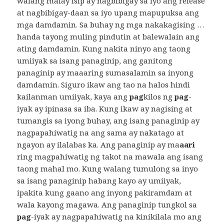
walang malay isip ay nagbibigay sa iyo ang release
at nagbibigay-daan sa iyo upang mapupuksa ang
mga damdamin. Sa buhay ng mga nakakagising …
handa tayong muling pindutin at balewalain ang
ating damdamin. Kung nakita ninyo ang taong
umiiyak sa isang panaginip, ang ganitong
panaginip ay maaaring sumasalamin sa inyong
damdamin. Siguro ikaw ang tao na halos hindi
kailanman umiiyak, kaya ang
pag
kilos ng
pag
-
iyak ay ipinasa sa iba. Kung ikaw ay nagising at
tumangis sa iyong buhay, ang isang panaginip ay
nagpapahiwatig na ang sama ay nakatago at
ngayon ay ilalabas ka. Ang panaginip ay ma
aari
ring magpahiwatig ng takot na mawala ang isang
taong mahal mo. Kung walang tumulong sa inyo
sa isang panaginip habang kayo ay umiiyak,
ipakita kung gaano ang inyong pakiramdam at
wala kayong magawa. Ang panaginip tungkol sa
pag
-iyak ay nagpapahiwatig na kinikilala mo ang