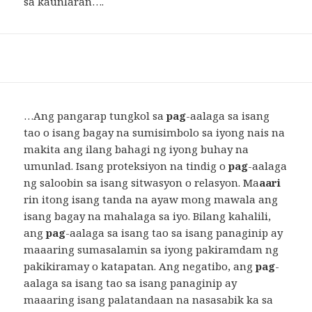
sa kaunlaran….
…Ang pangarap tungkol sa
pag
-aalaga sa isang
tao o isang bagay na sumisimbolo sa iyong nais na
makita ang ilang bahagi ng iyong buhay na
umunlad. Isang proteksiyon na tindig o
pag
-aalaga
ng saloobin sa isang sitwasyon o relasyon. Ma
aari
rin itong isang tanda na ayaw mong mawala ang
isang bagay na mahalaga sa iyo. Bilang kahalili,
ang
pag
-aalaga sa isang tao sa isang panaginip ay
maaaring sumasalamin sa iyong pakiramdam ng
pakikiramay o katapatan. Ang negatibo, ang
pag
-
aalaga sa isang tao sa isang panaginip ay
maaaring isang palatandaan na nasasabik ka sa