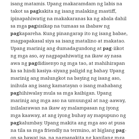
isang matamis. Upang makaramdam ng labis na
takot sa
pag
kakita ng isang malaking mastiff,
ipinapahiwatig na makakaranas ka ng abala dahil
sa mga
pag
sisikap na tumaas sa ibabaw ng
pag
kapareha. Kung pinangarap ito ng isang babae,
magpapakasal siya sa isang matalino at makatao.
Upang marinig ang dumadagundong at
pag
-iikot
ng mga aso, ay nagpapahiwatig na ikaw ay nasa
awa ng
pag
didisenyo ng mga tao, at mahihirapan
ka sa hindi kasiya-siyang paligid ng bahay. Upang
marinig ang malungkot na baying ng isang aso,
inihula ang isang kamatayan o isang mahabang
pag
hihiwalay mula sa mga kaibigan. Upang
marinig ang mga aso na umuungal at nag-aaway,
inilalarawan na ikaw ay malampasan ng iyong
mga kaaway, at ang iyong buhay ay mapupuno ng
pag
kalumbay. Upang makita ang mga aso at pusa
na tila sa mga friendly na termino, at biglang
pag
-
on sa bawat isa, na nagpapakita ng kanilang mga