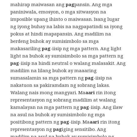
mahirap maiwasan ang
pag
pansin. Ang mga
paniniwala, emosyon, o mga sitwasyon na
imposible upang ihinto o maiwasan. Isang lugar
ng iyong buhay na labis na nagpapatindi sa iyong
pokus at hindi mapapansin. Ang madilim na
berdeng buhok ay sumisimbolo sa mga
makasariling
pag
-iisip ng mga pattern. Ang light
light na buhok ay sumisimbolo sa mga pattern ng
pag
-iisip na hindi neutral o walang malasakit. Ang
madilim na lilang buhok ay maaaring
sumasalamin sa mga pattern ng
pag
-iisip na
nakatuon sa pakiramdam ng sobrang lakas.
Walang nais mong mangyari. Ma
aari
rin itong
representasyon ng sobrang madilim at walang
kamalayan na mga pattern ng
pag
-iisip. Ang ilaw
na asul na buhok ay sumisimbolo ng mga
positibong pattern ng
pag
-iisip. Ma
aari
rin itong
representasyon ng
pag
iging sensitibo. Ang
madilim na asul na buhok ay sumisimbolo ng