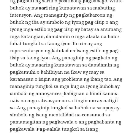
ng
pag
buti ng sarili o positibong
pag
babago. White
buhok ay ma
aari
ring kumatawan sa mabuting
intensyon. Ang managinip ng
pag
kakaroon ng
buhok ng iba ay simbolo ng iyong
pag
-iisip o ang
iyong mga estilo ng
pag
-iisip ay batay sa anumang
mga katangian, damdamin o mga alaala na halos
lahat tungkol sa taong iyon. Ito rin ay ang
representasyon ng katulad na isang estilo ng
pag
-
iisip sa taong iyon. Ang panaginip ng
pag
kain ng
buhok ay maaaring kumatawan sa damdamin ng
pag
kamuhi o kahihiyan na ikaw ay may sa
karanasan o isipin ang problema ng ibang tao. Ang
managinip tungkol sa mga bug sa iyong buhok ay
simbolo ng annoyances, kabiguan o hindi kanais-
nais na mga sitwasyon na sa tingin mo ay natigil
sa. Ang panaginip tungkol sa buhok na sa apoy ay
simbolo ng isang mentalidad na consumed sa
pamamagitan ng
pag
kawala o ang
pag
babanta ng
pag
kawala.
Pag
-aalala tungkol sa isang