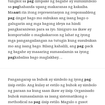
tungkol sa
pag
-iimpake ng bagahe ay sumisimbolo
sa
pag
hahanda upang makaranas ng kakaiba.
Ma
aari
rin itong representasyon ng responsableng
pag
-iingat bago mo subukan ang isang bago o
galugarin ang mga bagong ideya na hindi
pangkaraniwan para sa iyo. Siniguro na ikaw ay
komportable o magkakaroon ng lahat ng iyong
mga pangangailangan na tutugin kung susubukan
mo ang isang bago. Bilang kahalili, ang
pag
-pack
ng bagahe ay maaaring sumasalamin sa iyong
pag
kabalisa bago maglakbay….
Pangangarap sa buhok ay simbolo ng iyong
pag
-
iisip estilo. Ang kulay at estilo ng buhok ay simbolo
ng paraan na kung saan ikaw ay iisip. Organisado
buhok sumasalamin sa isang sistematikong o
methodical na
pag
-iisip estilo. Magulo o gusot