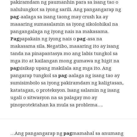
pakiramdam ng paumanhin para sa isang tao o
nalulungkot sa iyong sarili. Ang pangangarap ng
pag
-aalaga sa isang taong may crush ka ay
maaaring sumasalamin sa iyong sikolohikal na
pangangalaga ng iyong nais na makasama.
Pag
papakain ng iyong nais o
pag
-asa na
makasama sila. Negatibo, maaaring ito ay isang
tanda na pinapantasya mo ang labis tungkol sa
mga ito at kailangan mong gumawa ng higit na
pag
sisikap upang makilala ang mga ito. Ang
pangarap tungkol sa
pag
-aalaga ng isang tao ay
sumisimbolo sa iyong pakiramdam ng kaligtasan,
katatagan, o proteksyon. Isang salamin ng isang
ugali o sitwasyon na sa palagay mo ay
pinoprotektahan ka mula sa problema….
…Ang pangangarap ng
pag
mamahal sa anumang