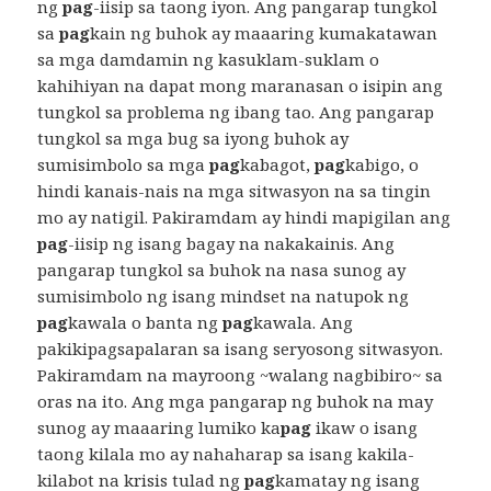
ng
pag
-iisip sa taong iyon. Ang pangarap tungkol
sa
pag
kain ng buhok ay maaaring kumakatawan
sa mga damdamin ng kasuklam-suklam o
kahihiyan na dapat mong maranasan o isipin ang
tungkol sa problema ng ibang tao. Ang pangarap
tungkol sa mga bug sa iyong buhok ay
sumisimbolo sa mga
pag
kabagot,
pag
kabigo, o
hindi kanais-nais na mga sitwasyon na sa tingin
mo ay natigil. Pakiramdam ay hindi mapigilan ang
pag
-iisip ng isang bagay na nakakainis. Ang
pangarap tungkol sa buhok na nasa sunog ay
sumisimbolo ng isang mindset na natupok ng
pag
kawala o banta ng
pag
kawala. Ang
pakikipagsapalaran sa isang seryosong sitwasyon.
Pakiramdam na mayroong ~walang nagbibiro~ sa
oras na ito. Ang mga pangarap ng buhok na may
sunog ay maaaring lumiko ka
pag
ikaw o isang
taong kilala mo ay nahaharap sa isang kakila-
kilabot na krisis tulad ng
pag
kamatay ng isang