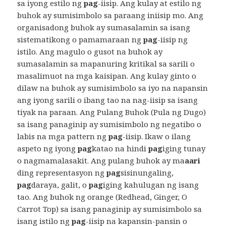
sa iyong estilo ng
pag
-iisip. Ang kulay at estilo ng
buhok ay sumisimbolo sa paraang iniisip mo. Ang
organisadong buhok ay sumasalamin sa isang
sistematikong o pamamaraan ng
pag
-iisip ng
istilo. Ang magulo o gusot na buhok ay
sumasalamin sa mapanuring kritikal sa sarili o
masalimuot na mga kaisipan. Ang kulay ginto o
dilaw na buhok ay sumisimbolo sa iyo na napansin
ang iyong sarili o ibang tao na nag-iisip sa isang
tiyak na paraan. Ang Pulang Buhok (Pula ng Dugo)
sa isang panaginip ay sumisimbolo ng negatibo o
labis na mga pattern ng
pag
-iisip. Ikaw o ilang
aspeto ng iyong
pag
katao na hindi
pag
iging tunay
o nagmamalasakit. Ang pulang buhok ay ma
aari
ding representasyon ng
pag
sisinungaling,
pag
daraya, galit, o
pag
iging kahulugan ng isang
tao. Ang buhok ng orange (Redhead, Ginger, O
Carrot Top) sa isang panaginip ay sumisimbolo sa
isang istilo ng
pag
-iisip na kapansin-pansin o