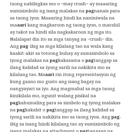
taong nabibigkas mo o ~may crush~ ay maaaring
sumisimbolo ng isang malakas na
pag
nanais para
sa taong iyon. Maaaring hindi ka naniniwala na
ma
aari
kang magkaroon ng taong iyon, o marahil
ay takot na hindi sila nagkakaroon ng mga ito.
Nalalapat din ito sa mga tanyag na ~crush~ din.
Ang
pag
-ibig sa mga kilalang tao na wala kang
kaakit-akit sa totoong buhay ay sumisimbolo sa
iyong malakas na
pag
kakasama o
pag
tanggap sa
ilang kalidad sa iyong sarili na nakikita mo sa
kilalang tao. Ma
aari
rin itong representasyon ng
kung gaano mo gusto ang isang bagay na
nangyayari sa iyo. Ang magmahal sa mga taong
kinikilala mo, ngunit walang pisikal na
pag
kahumaling para sa simbolo ng iyong malakas
na
pag
kakabit o
pag
tanggap sa ilang kalidad sa
iyong sarili na nakikita mo sa taong iyon. Ang
pag
-
ibig sa isang hindi kilalang tao ay sumisimbolo ng
isang malakas na attachment o
pag
tanggap ng