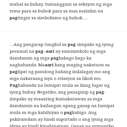
mahal sa buhay. Sumangguni sa seksyon ng mga
tema para sa buhok para sa mas malalim na
pag
tingin sa simbolismo ng buhok….
…Ang pangarap tungkol sa
pag
-iimpake ng iyong
personal na
pag
–
aari
ay sumisimbolo ng mga
damdamin ng mga
pag
babago bago ka
naghahanda. Ma
aari
kang maging nakatuon sa
pag
lipat ng pasulong habang inilalagay mo ang
mga nakaraang isyu o relasyon sa likod mo.
Pag
hahanda na lumipat mula sa ilang lugar ng
iyong buhay. Negatibo, ang panaginip ng
pag
-
iimpake ay maaaring kumakatawan sa mga
damdamin na kailangan upang ganap na lumipat
mula sa mga kahihiyan o
pag
kabigo. Ang
pakiramdam ay hindi suportado o ang iyong mga
ideya ay hindi kinahinatnan. Ganap na sumusuko