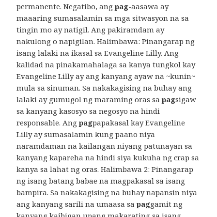
permanente. Negatibo, ang
pag
-aasawa ay
maaaring sumasalamin sa mga sitwasyon na sa
tingin mo ay natigil. Ang pakiramdam ay
nakulong o napigilan. Halimbawa: Pinangarap ng
isang lalaki na ikasal sa Evangeline Lilly. Ang
kalidad na pinakamahalaga sa kanya tungkol kay
Evangeline Lilly ay ang kanyang ayaw na ~kunin~
mula sa sinuman. Sa nakakagising na buhay ang
lalaki ay gumugol ng maraming oras sa
pag
sigaw
sa kanyang kasosyo sa negosyo na hindi
responsable. Ang
pag
papakasal kay Evangeline
Lilly ay sumasalamin kung paano niya
naramdaman na kailangan niyang patunayan sa
kanyang kapareha na hindi siya kukuha ng crap sa
kanya sa lahat ng oras. Halimbawa 2: Pinangarap
ng isang batang babae na magpakasal sa isang
bampira. Sa nakakagising na buhay napansin niya
ang kanyang sarili na umaasa sa
pag
gamit ng
kanyang kaibigan upang makarating sa isang