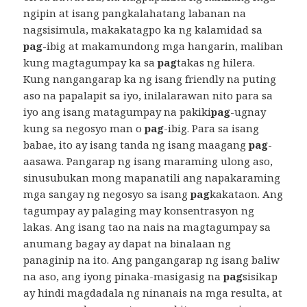
ngipin at isang pangkalahatang labanan na
nagsisimula, makakatagpo ka ng kalamidad sa
pag
-ibig at makamundong mga hangarin, maliban
kung magtagumpay ka sa
pag
takas ng hilera.
Kung nangangarap ka ng isang friendly na puting
aso na papalapit sa iyo, inilalarawan nito para sa
iyo ang isang matagumpay na pakiki
pag
-ugnay
kung sa negosyo man o
pag
-ibig. Para sa isang
babae, ito ay isang tanda ng isang maagang
pag
-
aasawa. Pangarap ng isang maraming ulong aso,
sinusubukan mong mapanatili ang napakaraming
mga sangay ng negosyo sa isang
pag
kakataon. Ang
tagumpay ay palaging may konsentrasyon ng
lakas. Ang isang tao na nais na magtagumpay sa
anumang bagay ay dapat na binalaan ng
panaginip na ito. Ang pangangarap ng isang baliw
na aso, ang iyong pinaka-masigasig na
pag
sisikap
ay hindi magdadala ng ninanais na mga resulta, at