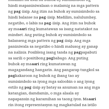
hindi mapaniniwalaan o malamig na mga pattern
ng
pag
-iisip. Ang itim na buhok ay sumisimbolo sa
hindi balanse na
pag
-iisip. Madilim, nalulumbay,
negatibo, o labis na
pag
-iisip. Ang itim na buhok
ay ma
aari
ring kumatawan sa isang natatakot na
mindset. Ang puting buhok ay sumisimbolo sa
balanseng mga pattern ng
pag
-iisip. Ang mga
paniniwala sa negatibo o hindi malusog ay ganap
na nalinis. Posibleng isang tanda ng
pag
papabuti
sa sarili o positibong
pag
babago. Ang puting
buhok ay ma
aari
ring kumatawan ng
magagandang hangarin. Ang pangarap tungkol sa
pag
kakaroon ng buhok ng ibang tao ay
sumisimbolo sa iyong mga saloobin o ang iyong
estilo ng
pag
-iisip ay batay sa anuman na ang mga
katangian, damdamin, o mga alaala ay
napapansin ng karamihan sa taong iyon. Ma
aari
rin itong representasyon ng magkatulad na istilo