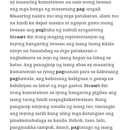
ay maaaring kumatawan na nais mong iwasan
ang mga bunga ng masamang
pag
-uugali.
Maaaring nasira mo ang mga patakaran, alam mo
na hindi ka dapat masira at ngayon gusto mong
iwasan ang
pag
kuha ng nahuli aroganteng.
Ma
aari
din itong maging representasyon ng
inyong hangaring iwasan ang isang taong kilala
ninyo na lumalabag sa mga patakaran o
nagbabanta sa inyo ng isang bagay na labag sa
batas. Ang panaginip ng isang ahas ay maaaring
kumatawan sa iyong
pag
nanais para sa kabuuang
pag
kawala, ang kabuuang kabiguan o ganap na
kahihiyan sa lahat ng mga gastos. Ma
aari
din
itong kumatawan sa iyong hangaring pigilan ang
isang taong hindi mapagkakatiwalaan. Kung
pangarap ninyong umalis ng isang tao, tanungin
ang inyong sarili kung aling mga katangian ang
pinakamahalaga sa kanila. Buhok, taas, lahi,
pangmukha tampok, damit,
pag
tatago ng isang