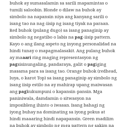
buhok ay sumasalamin sa sarili mapamintas o
tumili saloobin. Blonde o dilaw na buhok ay
simbolo na napansin niya ang kanyang sarili o
isang tao na nag-iisip ng isang tiyak na paraan.
Red buhok (pulang dugo) sa isang panaginip ay
simbolo ng negatibo o labis na
pag
-iisip pattern.
Kayo o ang ilang aspeto ng inyong personalidad na
hindi tunay o mapagmalasakit. Ang pulang buhok
ay ma
aari
ring maging representasyon ng
pag
sisinungaling, pandaraya, galit o
pag
iging
masama para sa isang tao. Orange buhok (redhead,
luya, o karot Top) sa isang panaginip ay simbolo ng
isang iisip estilo na ay mahirap upang maiwasan
ang
pag
kukumpuni o kapansin-pansin. Mga
paniniwala, damdamin o sitwasyon na
imposibleng ihinto o iwasan. Isang bahagi ng
iyong buhay na dominating sa iyong pokus at
hindi maaaring hindi napapansin. Green madilim
na buhok ay simbolo ng mga pattern ng sakim na