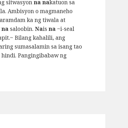
ang sitwasyon
na na
katuon sa
ala. Ambisyon o magmaneho
aramdam ka ng tiwala at
w
na
saloobin.
Na
is
na
~i-seal
it.~ Bilang kahalili, ang
aring sumasalamin sa isang tao
a
hindi. Pangingibabaw ng