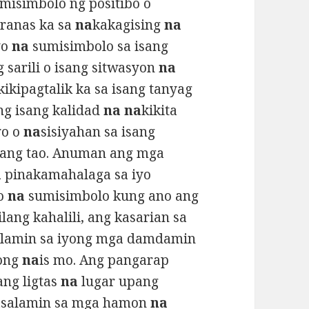
misimbolo ng positibo o
ranas ka sa
na
kakagising
na
yo
na
sumisimbolo sa isang
 sarili o isang sitwasyon
na
kikipagtalik ka sa isang tanyag
ng isang kalidad
na na
kikita
yo o
na
sisiyahan sa isang
alang tao. Anuman ang mga
a
pinakamahalaga sa iyo
yo
na
sumisimbolo kung ano ang
lang kahalili, ang kasarian sa
alamin sa iyong mga damdamin
aong
na
is mo. Ang pangarap
ang ligtas
na
lugar upang
asalamin sa mga hamon
na