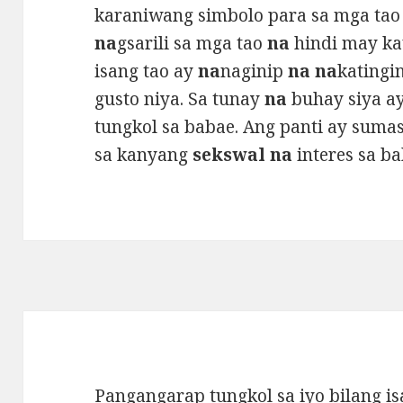
karaniwang simbolo para sa mga ta
na
gsarili sa mga tao
na
hindi may ka
isang tao ay
na
naginip
na na
katingi
gusto niya. Sa tunay
na
buhay siya a
tungkol sa babae. Ang panti ay sum
sa kanyang
sekswal na
interes sa ba
Pangangarap tungkol sa iyo bilang i