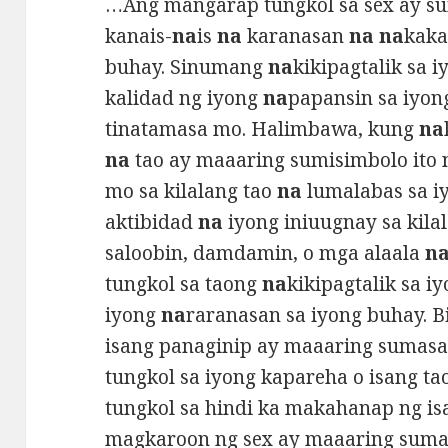
…Ang mangarap tungkol sa sex ay su
kanais-
na
is
na
karanasan
na na
kaka
buhay. Sinumang
na
kikipagtalik sa i
kalidad ng iyong
na
papansin sa iyong
tinatamasa mo. Halimbawa, kung
na
na
tao ay maaaring sumisimbolo ito 
mo sa kilalang tao
na
lumalabas sa i
aktibidad
na
iyong iniuugnay sa kil
saloobin, damdamin, o mga alaala
n
tungkol sa taong
na
kikipagtalik sa i
iyong
na
raranasan sa iyong buhay. Bi
isang panaginip ay maaaring sumas
tungkol sa iyong kapareha o isang t
tungkol sa hindi ka makahanap ng is
magkaroon ng sex ay maaaring sum