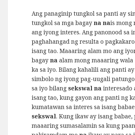
Ang panaginip tungkol sa panti ay si
tungkol sa mga bagay
na na
is mong 
ang iyong interes. Ang panonood sa in
paghahangad ng resulta o pagkakar
isang tao. Maaaring alam mo ang iyo
bagay
na
alam mong maaaring wala o
ka sa iyo. Bilang kahalili ang panti 
simbolo ng iyong pag-uugali patungo
sa iyo bilang
sekswal na
interesado 
isang tao, kung gayon ang panti ng 
kumatawan sa interes sa isang baba
sekswal
. Kung ikaw ay isang babae,
maaaring sumasalamin sa kung paan