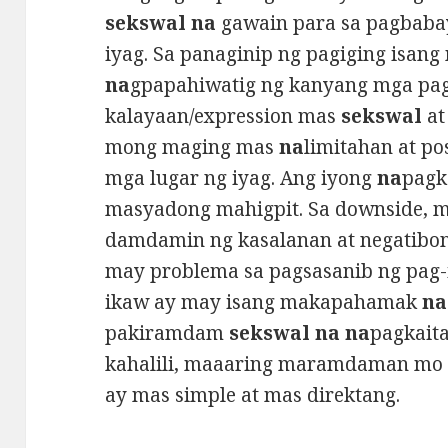
sekswal na
gawain para sa pagbabay
iyag. Sa panaginip ng pagiging isa
na
gpapahiwatig ng kanyang mga pag
kalayaan/expression mas
sekswal
a
mong maging mas
na
limitahan at po
mga lugar ng iyag. Ang iyong
na
pagk
masyadong mahigpit. Sa downside, 
damdamin ng kasalanan at negatibong
may problema sa pagsasanib ng pag-
ikaw ay may isang makapahamak
na
pakiramdam
sekswal na na
pagkaita
kahalili, maaaring maramdaman m
ay mas simple at mas direktang.