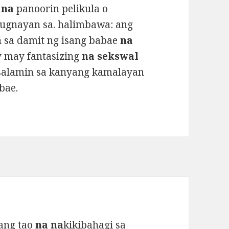
o
na
panoorin pelikula o
ugnayan sa. halimbawa: ang
n sa damit ng isang babae
na
y may fantasizing
na sekswal
asalamin sa kanyang kamalayan
bae.
sang tao
na na
kikibahagi sa