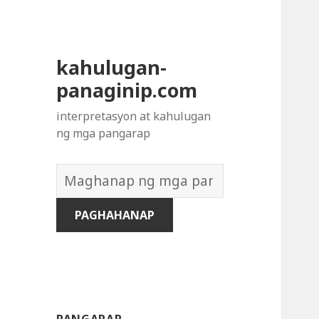
kahulugan-
panaginip.com
interpretasyon at kahulugan
ng mga pangarap
Diksyon
ng
Mga
Pangarap: