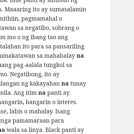
ba. Blue panti ay simbolo ng
. Maaaring ito ay sumasalamin
 mithiin, pagmamahal o
tawan sa negatibo, sobrang o
am mo o ng ibang tao ang
alahan ito para sa pansariling
 kumakatawan sa mahahalay
na
uang pag-aalala tungkol sa
o. Negatibong, ito ay
ulangan ng kakayahan
na
tunay
ila. Ang itim
na
panti ay
ngarin, hangarin o interes.
se, labis o mahalay. Isang
 mga pamamaraan para
na
wala sa linya. Black panti ay