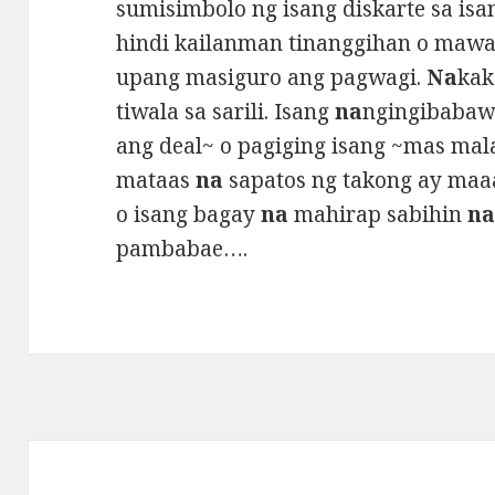
sumisimbolo ng isang diskarte sa is
hindi kailanman tinanggihan o maw
upang masiguro ang pagwagi.
Na
kak
tiwala sa sarili. Isang
na
ngingibaba
ang deal~ o pagiging isang ~mas malap
mataas
na
sapatos ng takong ay maa
o isang bagay
na
mahirap sabihin
n
pambabae….