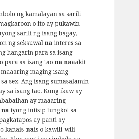
mbolo ng kamalayan sa sarili
magkaroon o ito ay pukawin
yong sarili ng isang bagay,
oon ng seksuwal
na
interes sa
ng hangarin para sa isang
 para sa isang tao
na na
aakit
ay maaaring maging isang
 sa sex. Ang isang sumasalamin
ay sa isang tao. Kung ikaw ay
kababaihan ay maaaring
e
na
iyong iniisip tungkol sa
 pagkatapos ay panti ay
o kanais-
na
is o kawili-wili