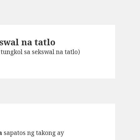
swal na tatlo
ungkol sa sekswal na tatlo)
a
sapatos ng takong ay