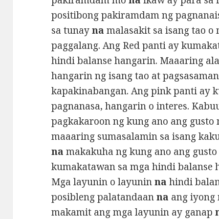
pakiramdam mo
na
ikaw ay para sa i
positibong pakiramdam ng pagnanais
sa tunay
na
malasakit sa isang tao o
paggalang. Ang Red panti ay kumaka
hindi balanse hangarin. Maaaring al
hangarin ng isang tao at pagsasamant
kapakinabangan. Ang pink panti ay
pagnanasa, hangarin o interes. Kabu
pagkakaroon ng kung ano ang gusto m
maaaring sumasalamin sa isang kak
na
makakuha ng kung ano ang gusto n
kumakatawan sa mga hindi balanse ha
Mga layunin o layunin
na
hindi balan
posibleng palatandaan
na
ang iyong
makamit ang mga layunin ay ganap