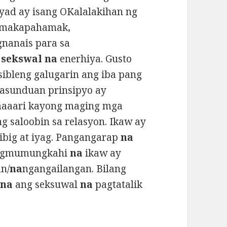
ad ay isang OKalalakihan ng
ng makapahamak,
nanais para sa
t
sekswal na
enerhiya. Gusto
sibleng galugarin ang iba pang
asunduan prinsipyo ay
maaari kayong maging mga
 saloobin sa relasyon. Ikaw ay
ibig at iyag. Pangangarap
na
gmumungkahi
na
ikaw ay
n/
na
ngangailangan. Bilang
o
na
ang seksuwal
na
pagtatalik