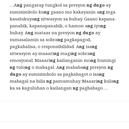
…A
ng
pangarap tungkol sa presyon
ng dugo
ay
sumisimbolo ku
ng
gaano mo kakayanin a
ng
mga
kasalukuya
ng
sitwasyon sa buhay. Gaano kapana-
panabik, kapanapanabik, o hamon a
ng
iyo
ng
buhay. A
ng
mataas na presyon
ng dugo
ay
sumasalamin sa sobra
ng
pagkapagod,
pagkabalisa, o responsibilidad. A
ng
isa
ng
sitwasyon ay maaari
ng
magi
ng
sobra
ng
emosyonal. Maaari
ng
kailanganin mo
ng
humingi
ng
tulo
ng
o mabagal. A
ng
mababa
ng
presyon
ng
dugo
ay sumisimbolo sa pagkabagot o isa
ng
mabagal na bilis
ng
pamumuhay. Maaari
ng
kula
ng
ka sa kaguluhan o kailangan
ng
pagbabago….