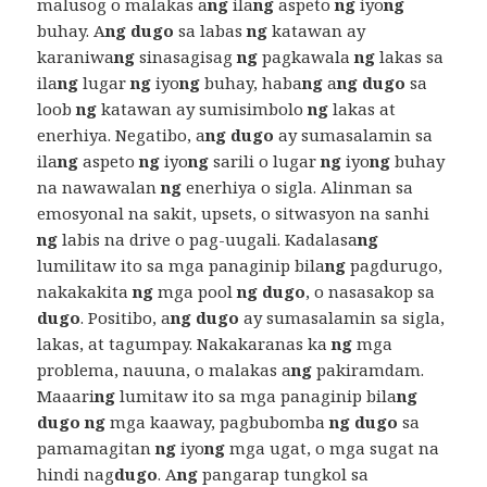
malusog o malakas a
ng
ila
ng
aspeto
ng
iyo
ng
buhay. A
ng dugo
sa labas
ng
katawan ay
karaniwa
ng
sinasagisag
ng
pagkawala
ng
lakas sa
ila
ng
lugar
ng
iyo
ng
buhay, haba
ng
a
ng dugo
sa
loob
ng
katawan ay sumisimbolo
ng
lakas at
enerhiya. Negatibo, a
ng dugo
ay sumasalamin sa
ila
ng
aspeto
ng
iyo
ng
sarili o lugar
ng
iyo
ng
buhay
na nawawalan
ng
enerhiya o sigla. Alinman sa
emosyonal na sakit, upsets, o sitwasyon na sanhi
ng
labis na drive o pag-uugali. Kadalasa
ng
lumilitaw ito sa mga panaginip bila
ng
pagdurugo,
nakakakita
ng
mga pool
ng dugo
, o nasasakop sa
dugo
. Positibo, a
ng dugo
ay sumasalamin sa sigla,
lakas, at tagumpay. Nakakaranas ka
ng
mga
problema, nauuna, o malakas a
ng
pakiramdam.
Maaari
ng
lumitaw ito sa mga panaginip bila
ng
dugo ng
mga kaaway, pagbubomba
ng dugo
sa
pamamagitan
ng
iyo
ng
mga ugat, o mga sugat na
hindi nag
dugo
. A
ng
pangarap tungkol sa