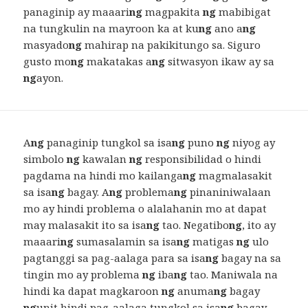
panaginip ay maaari
ng
magpakita
ng
mabibigat
na tungkulin na mayroon ka at ku
ng
ano a
ng
masyado
ng
mahirap na pakikitungo sa. Siguro
gusto mo
ng
makatakas a
ng
sitwasyon ikaw ay sa
ng
ayon.
A
ng
panaginip tungkol sa isa
ng
puno
ng
niyog ay
simbolo
ng
kawalan
ng
responsibilidad o hindi
pagdama na hindi mo kailanga
ng
magmalasakit
sa isa
ng
bagay. A
ng
problema
ng
pinaniniwalaan
mo ay hindi problema o alalahanin mo at dapat
may malasakit ito sa isa
ng
tao. Negatibo
ng
, ito ay
maaari
ng
sumasalamin sa isa
ng
matigas
ng
ulo
pagtanggi sa pag-aalaga para sa isa
ng
bagay na sa
tingin mo ay problema
ng
iba
ng
tao. Maniwala na
hindi ka dapat magkaroon
ng
anuma
ng
bagay
ng
unit hindi pag-aalaga tungkol sa isa
ng
bagay.