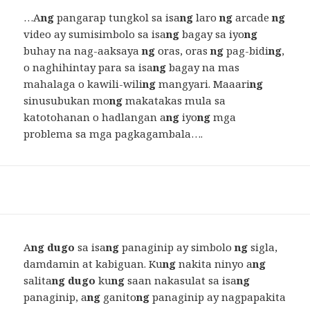
…A
ng
pangarap tungkol sa isa
ng
laro
ng
arcade
ng
video ay sumisimbolo sa isa
ng
bagay sa iyo
ng
buhay na nag-aaksaya
ng
oras, oras
ng
pag-bidi
ng
,
o naghihintay para sa isa
ng
bagay na mas
mahalaga o kawili-wili
ng
mangyari. Maaari
ng
sinusubukan mo
ng
makatakas mula sa
katotohanan o hadlangan a
ng
iyo
ng
mga
problema sa mga pagkagambala….
A
ng dugo
sa isa
ng
panaginip ay simbolo
ng
sigla,
damdamin at kabiguan. Ku
ng
nakita ninyo a
ng
salita
ng dugo
ku
ng
saan nakasulat sa isa
ng
panaginip, a
ng
ganito
ng
panaginip ay nagpapakita