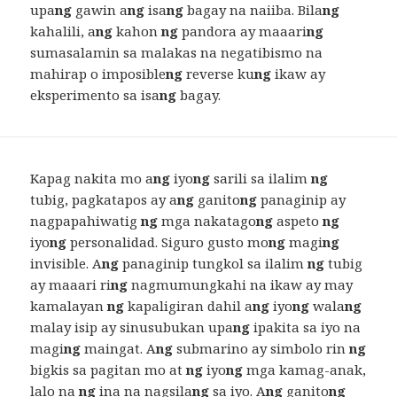
upa
ng
gawin a
ng
isa
ng
bagay na naiiba. Bila
ng
kahalili, a
ng
kahon
ng
pandora ay maaari
ng
sumasalamin sa malakas na negatibismo na
mahirap o imposible
ng
reverse ku
ng
ikaw ay
eksperimento sa isa
ng
bagay.
Kapag nakita mo a
ng
iyo
ng
sarili sa ilalim
ng
tubig, pagkatapos ay a
ng
ganito
ng
panaginip ay
nagpapahiwatig
ng
mga nakatago
ng
aspeto
ng
iyo
ng
personalidad. Siguro gusto mo
ng
magi
ng
invisible. A
ng
panaginip tungkol sa ilalim
ng
tubig
ay maaari ri
ng
nagmumungkahi na ikaw ay may
kamalayan
ng
kapaligiran dahil a
ng
iyo
ng
wala
ng
malay isip ay sinusubukan upa
ng
ipakita sa iyo na
magi
ng
maingat. A
ng
submarino ay simbolo rin
ng
bigkis sa pagitan mo at
ng
iyo
ng
mga kamag-anak,
lalo na
ng
ina na nagsila
ng
sa iyo. A
ng
ganito
ng