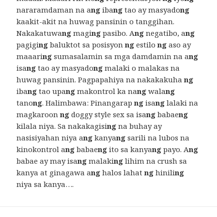
nararamdaman na a
ng
iba
ng
tao ay masyado
ng
kaakit-akit na huwag pansinin o tanggihan.
Nakakatuwa
ng
magi
ng
pasibo. A
ng
negatibo, a
ng
pagigi
ng
baluktot sa posisyon
ng
estilo
ng
aso ay
maaari
ng
sumasalamin sa mga damdamin na a
ng
isa
ng
tao ay masyado
ng
malaki o malakas na
huwag pansinin. Pagpapahiya na nakakakuha
ng
iba
ng
tao upa
ng
makontrol ka na
ng
wala
ng
tano
ng
. Halimbawa: Pinangarap
ng
isa
ng
lalaki na
magkaroon
ng
doggy style sex sa isa
ng
babae
ng
kilala niya. Sa nakakagisi
ng
na buhay ay
nasisiyahan niya a
ng
kanya
ng
sarili na lubos na
kinokontrol a
ng
babae
ng
ito sa kanya
ng
payo. A
ng
babae ay may isa
ng
malaki
ng
lihim na crush sa
kanya at ginagawa a
ng
halos lahat
ng
hinili
ng
niya sa kanya….