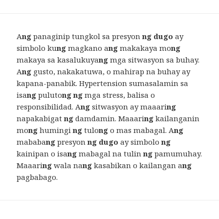
A
ng
panaginip tungkol sa presyon
ng dugo
ay
simbolo ku
ng
magkano a
ng
makakaya mo
ng
makaya sa kasalukuya
ng
mga sitwasyon sa buhay.
A
ng
gusto, nakakatuwa, o mahirap na buhay ay
kapana-panabik. Hypertension sumasalamin sa
isa
ng
puluto
ng ng
mga stress, balisa o
responsibilidad. A
ng
sitwasyon ay maaari
ng
napakabigat
ng
damdamin. Maaari
ng
kailanganin
mo
ng
humingi
ng
tulo
ng
o mas mabagal. A
ng
mababa
ng
presyon
ng dugo
ay simbolo
ng
kainipan o isa
ng
mabagal na tulin
ng
pamumuhay.
Maaari
ng
wala na
ng
kasabikan o kailangan a
ng
pagbabago.