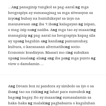
…A
ng
panaginip tungkol sa pag-aaral
ng
mga
heograpiya ay sumasagisag sa mga sitwasyon sa
inyo
ng
buhay na humihikayat sa inyo na
maunawaan a
ng
iba ‘t iba
ng
kalagayan
ng
isipan,
o mag-isip na
ng
naiiba. A
ng
mga tao ay maaari
ng
managinip
ng
pag-aaral na heograpiya kapag sila
ay upa
ng
baguhin a
ng
kanila
ng
pamumuhay,
kultura, o karanasan alternatibo
ng
socio-
Economic kondisyon. Maaari mo ri
ng
subukan
upa
ng
isaala
ng
-ala
ng
a
ng
iba pa
ng
mga punto
ng
view o damdamin….
A
ng
Dream box ni pandora ay simbolo sa iyo o sa
iba
ng
tao na riski
ng ng
lahat para sumubok
ng
bago
ng
bagay. Ito ay maaari
ng
sumasalamin sa
haka-haka
ng
malaki
ng
pagbabanta o kaguluhan