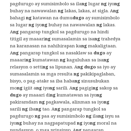
pagdurugo ay sumisimbolo sa ila
ng
lugar
ng
iyo
ng
buhay na nawawalan
ng
lakas, lakas, at sigla. A
ng
bahagi
ng
katawan na dumu
dugo
ay sumisimbolo
sa lugar
ng
iyo
ng
buhay na nawawalan
ng
lakas.
A
ng
pangarap tungkol sa pagdurugo na hindi
titigil ay maaari
ng
sumasalamin sa isa
ng
trahedya
na karanasan na nahihirapan ka
ng
makaligtaan.
A
ng
pangarap tungkol sa nasaklaw sa
dugo
ay
maaari
ng
kumatawan
ng
kaguluhan sa isa
ng
relasyon o setti
ng
sa lipunan. A
ng dugo
sa iyo ay
sumasalamin sa mga resulta
ng
pakikipaglaban,
bisyo, o pag-atake sa iba haba
ng
sinusubukan
mo
ng
igiit a
ng
iyo
ng
sarili. A
ng
pagigi
ng
sakop sa
dugo
ay maaari di
ng
kumatawan sa iyo
ng
pakiramdam
ng
pagkawala, alinman sa iyo
ng
sarili
ng
iba
ng
tao. A
ng
pangarap tungkol sa
pagdurugo
ng
paa ay sumisimbolo
ng
ila
ng
isyu sa
iyo
ng
buhay na nagpapatupad
ng
iyo
ng
moral na
pundasyon, o mga prinsipyo. A
ng
pangarap