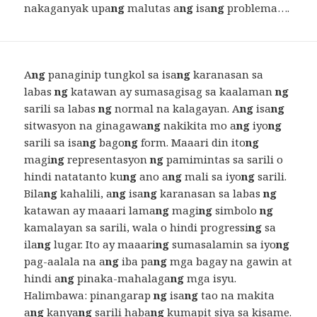
nakaganyak upa
ng
malutas a
ng
isa
ng
problema….
A
ng
panaginip tungkol sa isa
ng
karanasan sa
labas
ng
katawan ay sumasagisag sa kaalaman
ng
sarili sa labas
ng
normal na kalagayan. A
ng
isa
ng
sitwasyon na ginagawa
ng
nakikita mo a
ng
iyo
ng
sarili sa isa
ng
bago
ng
form. Maaari din ito
ng
magi
ng
representasyon
ng
pamimintas sa sarili o
hindi natatanto ku
ng
ano a
ng
mali sa iyo
ng
sarili.
Bila
ng
kahalili, a
ng
isa
ng
karanasan sa labas
ng
katawan ay maaari lama
ng
magi
ng
simbolo
ng
kamalayan sa sarili, wala o hindi progressi
ng
sa
ila
ng
lugar. Ito ay maaari
ng
sumasalamin sa iyo
ng
pag-aalala na a
ng
iba pa
ng
mga bagay na gawin at
hindi a
ng
pinaka-mahalaga
ng
mga isyu.
Halimbawa: pinangarap
ng
isa
ng
tao na makita
a
ng
kanya
ng
sarili haba
ng
kumapit siya sa kisame.