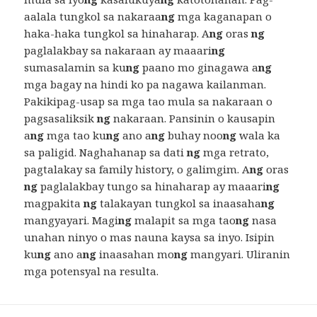
aalala tungkol sa nakaraa
ng
mga kaganapan o
haka-haka tungkol sa hinaharap. A
ng
oras
ng
paglalakbay sa nakaraan ay maaari
ng
sumasalamin sa ku
ng
paano mo ginagawa a
ng
mga bagay na hindi ko pa nagawa kailanman.
Pakikipag-usap sa mga tao mula sa nakaraan o
pagsasaliksik
ng
nakaraan. Pansinin o kausapin
a
ng
mga tao ku
ng
ano a
ng
buhay noo
ng
wala ka
sa paligid. Naghahanap sa dati
ng
mga retrato,
pagtalakay sa family history, o galimgim. A
ng
oras
ng
paglalakbay tungo sa hinaharap ay maaari
ng
magpakita
ng
talakayan tungkol sa inaasaha
ng
mangyayari. Magi
ng
malapit sa mga tao
ng
nasa
unahan ninyo o mas nauna kaysa sa inyo. Isipin
ku
ng
ano a
ng
inaasahan mo
ng
mangyari. Uliranin
mga potensyal na resulta.