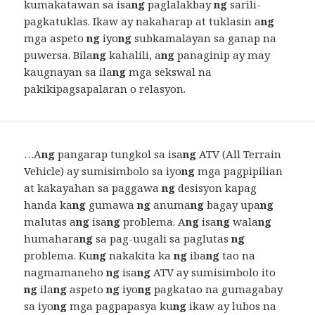
kumakatawan sa isa
ng
paglalakbay
ng
sarili-
pagkatuklas. Ikaw ay nakaharap at tuklasin a
ng
mga aspeto
ng
iyo
ng
subkamalayan sa ganap na
puwersa. Bila
ng
kahalili, a
ng
panaginip ay may
kaugnayan sa ila
ng
mga sekswal na
pakikipagsapalaran o relasyon.
…A
ng
pangarap tungkol sa isa
ng
ATV (All Terrain
Vehicle) ay sumisimbolo sa iyo
ng
mga pagpipilian
at kakayahan sa paggawa
ng
desisyon kapag
handa ka
ng
gumawa
ng
anuma
ng
bagay upa
ng
malutas a
ng
isa
ng
problema. A
ng
isa
ng
wala
ng
humahara
ng
sa pag-uugali sa paglutas
ng
problema. Ku
ng
nakakita ka
ng
iba
ng
tao na
nagmamaneho
ng
isa
ng
ATV ay sumisimbolo ito
ng
ila
ng
aspeto
ng
iyo
ng
pagkatao na gumagabay
sa iyo
ng
mga pagpapasya ku
ng
ikaw ay lubos na