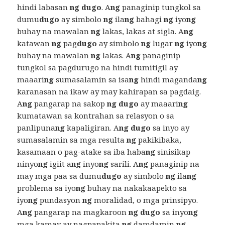
hindi labasan
ng dugo
. A
ng
panaginip tungkol sa
dumu
dugo
ay simbolo
ng
ila
ng
bahagi
ng
iyo
ng
buhay na mawalan
ng
lakas, lakas at sigla. A
ng
katawan
ng
pag
dugo
ay simbolo
ng
lugar
ng
iyo
ng
buhay na mawalan
ng
lakas. A
ng
panaginip
tungkol sa pagdurugo na hindi tumitigil ay
maaari
ng
sumasalamin sa isa
ng
hindi maganda
ng
karanasan na ikaw ay may kahirapan sa pagdaig.
A
ng
pangarap na sakop
ng dugo
ay maaari
ng
kumatawan sa kontrahan sa relasyon o sa
panlipuna
ng
kapaligiran. A
ng dugo
sa inyo ay
sumasalamin sa mga resulta
ng
pakikibaka,
kasamaan o pag-atake sa iba haba
ng
sinisikap
ninyo
ng
igiit a
ng
inyo
ng
sarili. A
ng
panaginip na
may mga paa sa dumu
dugo
ay simbolo
ng
ila
ng
problema sa iyo
ng
buhay na nakakaapekto sa
iyo
ng
pundasyon
ng
moralidad, o mga prinsipyo.
A
ng
pangarap na magkaroon
ng dugo
sa inyo
ng
mga kamay ay nagpapakita
ng
damdamin
ng