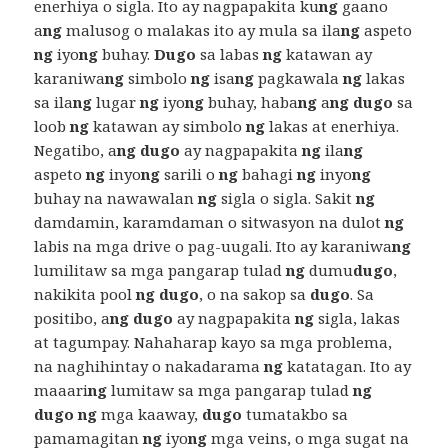
enerhiya o sigla. Ito ay nagpapakita ku
ng
gaano
a
ng
malusog o malakas ito ay mula sa ila
ng
aspeto
ng
iyo
ng
buhay.
Dugo
sa labas
ng
katawan ay
karaniwa
ng
simbolo
ng
isa
ng
pagkawala
ng
lakas
sa ila
ng
lugar
ng
iyo
ng
buhay, haba
ng
a
ng dugo
sa
loob
ng
katawan ay simbolo
ng
lakas at enerhiya.
Negatibo, a
ng dugo
ay nagpapakita
ng
ila
ng
aspeto
ng
inyo
ng
sarili o
ng
bahagi
ng
inyo
ng
buhay na nawawalan
ng
sigla o sigla. Sakit
ng
damdamin, karamdaman o sitwasyon na dulot
ng
labis na mga drive o pag-uugali. Ito ay karaniwa
ng
lumilitaw sa mga pangarap tulad
ng
dumu
dugo
,
nakikita pool
ng dugo
, o na sakop sa
dugo
. Sa
positibo, a
ng dugo
ay nagpapakita
ng
sigla, lakas
at tagumpay. Nahaharap kayo sa mga problema,
na naghihintay o nakadarama
ng
katatagan. Ito ay
maaari
ng
lumitaw sa mga pangarap tulad
ng
dugo ng
mga kaaway,
dugo
tumatakbo sa
pamamagitan
ng
iyo
ng
mga veins, o mga sugat na