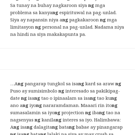
Sa tunay na buhay nagkaroon siya
ng
mga
problema sa kanya
ng
espirituwal na pag-unlad.
Siya ay napansin niya a
ng
pagkakaroon
ng
mga
limitasyon
ng
personal na pag-unlad. Nadama niya
na hindi na siya makakapunta pa.
…A
ng
pangarap tungkol sa isa
ng
kard sa araw
ng
Puso ay sumisimbolo
ng
interesado sa pakikipag-
date
ng
isa
ng
tao o ipinaalam sa isa
ng
tao ku
ng
ano a
ng
iyo
ng
nararamdaman. Maaari rin ito
ng
sumasalamin sa iyo
ng
projection
ng
iba
ng
tao na
nagsenyas
ng
kanila
ng
interes sa iyo. Halimbawa:
A
ng
isa
ng
dalagita
ng
bata
ng
babae ay pinangarap
ng
isa
ng
bata
ng
lalaki na siya ay may crush sa