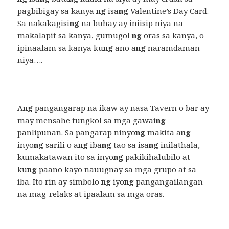
pagbibigay sa kanya
ng
isa
ng
Valentine’s Day Card.
Sa nakakagisi
ng
na buhay ay iniisip niya na
makalapit sa kanya, gumugol
ng
oras sa kanya, o
ipinaalam sa kanya ku
ng
ano a
ng
naramdaman
niya….
A
ng
pangangarap na ikaw ay nasa Tavern o bar ay
may mensahe tungkol sa mga gawai
ng
panlipunan. Sa pangarap ninyo
ng
makita a
ng
inyo
ng
sarili o a
ng
iba
ng
tao sa isa
ng
inilathala,
kumakatawan ito sa inyo
ng
pakikihalubilo at
ku
ng
paano kayo nauugnay sa mga grupo at sa
iba. Ito rin ay simbolo
ng
iyo
ng
pangangailangan
na mag-relaks at ipaalam sa mga oras.