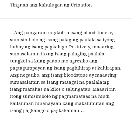
Tingnan a
ng
kahulugan
ng
Urination
…A
ng
pangarap tungkol sa isa
ng
bloodstone ay
sumisimbolo
ng
isa
ng
palagi
ng
paalala sa iyo
ng
buhay
ng
isa
ng
pagkabigo. Positively, maaari
ng
sumasalamin ito
ng
isa
ng
palagi
ng
paalala
tungkol sa ku
ng
paano mo agresibo a
ng
pagtagumpayan
ng
isa
ng
paghihirap at kahirapan.
A
ng
negatibo, a
ng
isa
ng
bloodstone ay maaari
ng
sumasalamin sa isa
ng
matagal na paalala
ng
isa
ng
marahas na kilos o salungatan. Maaari rin
ito
ng
sumisimbolo
ng
pagmamataas na hindi
kailanman hinahayaan ka
ng
makalimutan a
ng
isa
ng
pagkabigo o pagkakamali….