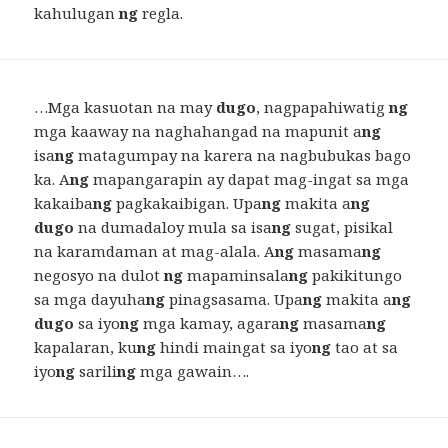
kahulugan
ng
regla.
…Mga kasuotan na may
dugo
, nagpapahiwatig
ng
mga kaaway na naghahangad na mapunit a
ng
isa
ng
matagumpay na karera na nagbubukas bago
ka. A
ng
mapangarapin ay dapat mag-ingat sa mga
kakaiba
ng
pagkakaibigan. Upa
ng
makita a
ng
dugo
na dumadaloy mula sa isa
ng
sugat, pisikal
na karamdaman at mag-alala. A
ng
masama
ng
negosyo na dulot
ng
mapaminsala
ng
pakikitungo
sa mga dayuha
ng
pinagsasama. Upa
ng
makita a
ng
dugo
sa iyo
ng
mga kamay, agara
ng
masama
ng
kapalaran, ku
ng
hindi maingat sa iyo
ng
tao at sa
iyo
ng
sarili
ng
mga gawain….