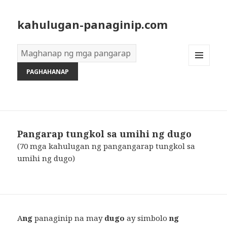
kahulugan-panaginip.com
Diksyon
ng
MENU
Mga
AND
Pangarap:
WIDGETS
Pangarap tungkol sa umihi ng dugo
(70 mga kahulugan ng pangangarap tungkol sa
umihi ng dugo)
A
ng
panaginip na may
dugo
ay simbolo
ng