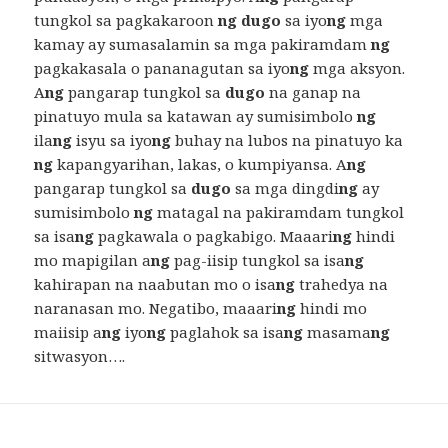
tungkol sa pagkakaroon
ng dugo
sa iyo
ng
mga
kamay ay sumasalamin sa mga pakiramdam
ng
pagkakasala o pananagutan sa iyo
ng
mga aksyon.
A
ng
pangarap tungkol sa
dugo
na ganap na
pinatuyo mula sa katawan ay sumisimbolo
ng
ila
ng
isyu sa iyo
ng
buhay na lubos na pinatuyo ka
ng
kapangyarihan, lakas, o kumpiyansa. A
ng
pangarap tungkol sa
dugo
sa mga dingdi
ng
ay
sumisimbolo
ng
matagal na pakiramdam tungkol
sa isa
ng
pagkawala o pagkabigo. Maaari
ng
hindi
mo mapigilan a
ng
pag-iisip tungkol sa isa
ng
kahirapan na naabutan mo o isa
ng
trahedya na
naranasan mo. Negatibo, maaari
ng
hindi mo
maiisip a
ng
iyo
ng
paglahok sa isa
ng
masama
ng
sitwasyon….