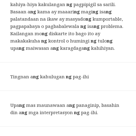
kahiya-hiya kakulangan
ng
pagpipigil sa sarili.
Basaan a
ng
kama ay maaari
ng
magi
ng
isa
ng
palatandaan na ikaw ay masyado
ng
kumportable,
pagpapabaya o pagbabalewala
ng
isa
ng
problema.
Kailangan mo
ng
diskarte ito bago ito ay
makakakuha
ng
kontrol o humingi
ng
tulo
ng
upa
ng
maiwasan a
ng
karagdaga
ng
kahihiyan.
Tingnan a
ng
kahulugan
ng
pag-ihi
Upa
ng
mas maunawaan a
ng
panaginip, basahin
din a
ng
mga interpretasyon
ng
pag-ihi.