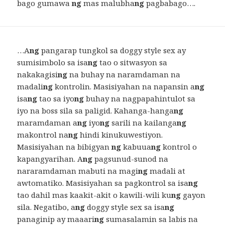
bago gumawa
ng
mas malubha
ng
pagbabago….
…A
ng
pangarap tungkol sa doggy style sex ay
sumisimbolo sa isa
ng
tao o sitwasyon sa
nakakagisi
ng
na buhay na naramdaman na
madali
ng
kontrolin. Masisiyahan na napansin a
ng
isa
ng
tao sa iyo
ng
buhay na nagpapahintulot sa
iyo na boss sila sa paligid. Kahanga-hanga
ng
maramdaman a
ng
iyo
ng
sarili na kailanga
ng
makontrol na
ng
hindi kinukuwestiyon.
Masisiyahan na bibigyan
ng
kabuua
ng
kontrol o
kapangyarihan. A
ng
pagsunud-sunod na
nararamdaman mabuti na magi
ng
madali at
awtomatiko. Masisiyahan sa pagkontrol sa isa
ng
tao dahil mas kaakit-akit o kawili-wili ku
ng
gayon
sila. Negatibo, a
ng
doggy style sex sa isa
ng
panaginip ay maaari
ng
sumasalamin sa labis na