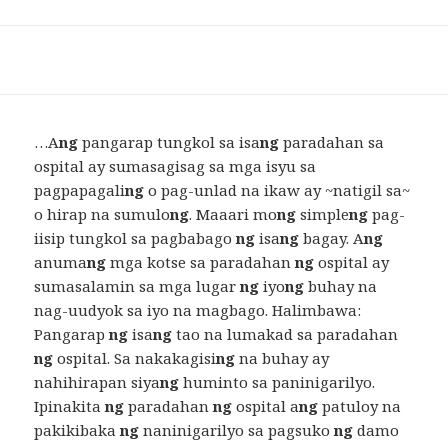
…A
ng
pangarap tungkol sa isa
ng
paradahan sa
ospital ay sumasagisag sa mga isyu sa
pagpapagali
ng
o pag-unlad na ikaw ay ~natigil sa~
o hirap na sumulo
ng
. Maaari mo
ng
simple
ng
pag-
iisip tungkol sa pagbabago
ng
isa
ng
bagay. A
ng
anuma
ng
mga kotse sa paradahan
ng
ospital ay
sumasalamin sa mga lugar
ng
iyo
ng
buhay na
nag-uudyok sa iyo na magbago. Halimbawa:
Pangarap
ng
isa
ng
tao na lumakad sa paradahan
ng
ospital. Sa nakakagisi
ng
na buhay ay
nahihirapan siya
ng
huminto sa paninigarilyo.
Ipinakita
ng
paradahan
ng
ospital a
ng
patuloy na
pakikibaka
ng
naninigarilyo sa pagsuko
ng
damo