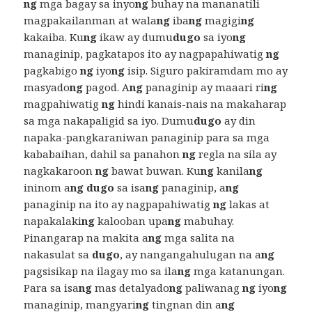
ng
mga bagay sa inyo
ng
buhay na mananatili
magpakailanman at wala
ng
iba
ng
magigi
ng
kakaiba. Ku
ng
ikaw ay dumu
dugo
sa iyo
ng
managinip, pagkatapos ito ay nagpapahiwatig
ng
pagkabigo
ng
iyo
ng
isip. Siguro pakiramdam mo ay
masyado
ng
pagod. A
ng
panaginip ay maaari ri
ng
magpahiwatig
ng
hindi kanais-nais na makaharap
sa mga nakapaligid sa iyo. Dumu
dugo
ay din
napaka-pangkaraniwan panaginip para sa mga
kababaihan, dahil sa panahon
ng
regla na sila ay
nagkakaroon
ng
bawat buwan. Ku
ng
kanila
ng
ininom a
ng dugo
sa isa
ng
panaginip, a
ng
panaginip na ito ay nagpapahiwatig
ng
lakas at
napakalaki
ng
kalooban upa
ng
mabuhay.
Pinangarap na makita a
ng
mga salita na
nakasulat sa
dugo
, ay nangangahulugan na a
ng
pagsisikap na ilagay mo sa ila
ng
mga katanungan.
Para sa isa
ng
mas detalyado
ng
paliwanag
ng
iyo
ng
managinip, mangyari
ng
tingnan din a
ng