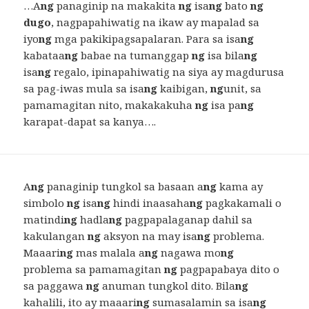
…A
ng
panaginip na makakita
ng
isa
ng
bato
ng
dugo
, nagpapahiwatig na ikaw ay mapalad sa
iyo
ng
mga pakikipagsapalaran. Para sa isa
ng
kabataa
ng
babae na tumanggap
ng
isa bila
ng
isa
ng
regalo, ipinapahiwatig na siya ay magdurusa
sa pag-iwas mula sa isa
ng
kaibigan,
ng
unit, sa
pamamagitan nito, makakakuha
ng
isa pa
ng
karapat-dapat sa kanya….
A
ng
panaginip tungkol sa basaan a
ng
kama ay
simbolo
ng
isa
ng
hindi inaasaha
ng
pagkakamali o
matindi
ng
hadla
ng
pagpapalaganap dahil sa
kakulangan
ng
aksyon na may isa
ng
problema.
Maaari
ng
mas malala a
ng
nagawa mo
ng
problema sa pamamagitan
ng
pagpapabaya dito o
sa paggawa
ng
anuman tungkol dito. Bila
ng
kahalili, ito ay maaari
ng
sumasalamin sa isa
ng