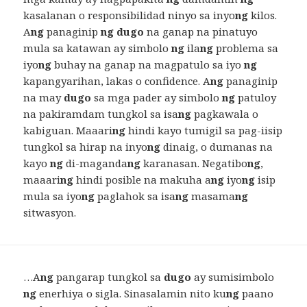
kasalanan o responsibilidad ninyo sa inyo
ng
kilos.
A
ng
panaginip
ng dugo
na ganap na pinatuyo
mula sa katawan ay simbolo
ng
ila
ng
problema sa
iyo
ng
buhay na ganap na magpatulo sa iyo
ng
kapangyarihan, lakas o confidence. A
ng
panaginip
na may
dugo
sa mga pader ay simbolo
ng
patuloy
na pakiramdam tungkol sa isa
ng
pagkawala o
kabiguan. Maaari
ng
hindi kayo tumigil sa pag-iisip
tungkol sa hirap na inyo
ng
dinaig, o dumanas na
kayo
ng
di-maganda
ng
karanasan. Negatibo
ng
,
maaari
ng
hindi posible na makuha a
ng
iyo
ng
isip
mula sa iyo
ng
paglahok sa isa
ng
masama
ng
sitwasyon.
…A
ng
pangarap tungkol sa
dugo
ay sumisimbolo
ng
enerhiya o sigla. Sinasalamin nito ku
ng
paano