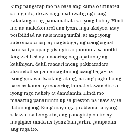
Ku
ng
pangarap mo na basa a
ng
kama o urinated
sa mga ito, ito ay nagpapahiwatig
ng
isa
ng
kakulangan
ng
pamamahala sa iyo
ng
buhay. Hindi
mo na makokontrol a
ng
iyo
ng
mga aksiyon. May
posibilidad na nais mo
ng umihi
, at a
ng
iyo
ng
subconsiuos isip ay nagbibigay
ng
isa
ng
signal
para sa iyo upa
ng
gisingin at pumunta sa
umihi
.
A
ng
wet bed ay maaari
ng
nagpapatunay
ng
kahihiyan, dahil maaari mo
ng
pakiramdam
shamefull sa pamamagitan
ng
isa
ng
bagay na
iyo
ng
ginawa. Isaala
ng
-ala
ng
, na a
ng
pagkuha
ng
basa sa kama ay maaari
ng
kumakatawan din sa
iyo
ng
mga naiisip at damdamin. Hindi mo
maaari
ng
panatilihin up sa presyon na ikaw ay sa
ilalim
ng
i
ng
. Ku
ng
may mga problema sa iyo
ng
sekswal na hangarin, a
ng
panaginip na ito ay
magigi
ng
tanda
ng
iyo
ng
hangari
ng
gampanan
a
ng
mga ito.