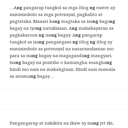
…A
ng
pangarap tungkol sa mga itlog
ng
easter ay
sumisimbolo sa mga potensyal, pagkalito at
pagtataka. Maaari ka
ng
magtaka sa isa
ng
bago
ng
bagay na iyo
ng
natuklasan. A
ng
mababayaran sa
pagkakaroon
ng
isa
ng
bagay. A
ng
pangarap
tungkol sa isa
ng
pangangaso
ng
itlog
ng
itlog ay
sumisimbolo sa potensyal na nararamdaman mo
para sa isa
ng
bagay na magaganda
ng
mangyari.
Isa
ng
bagay na positibo o kamangha-mangha
ng
hindi mo nais na makaligtaan. Hindi nais mawala
sa anuma
ng
bagay….
Pangangarap at nakikita na ikaw ay isa
ng
jet ski,