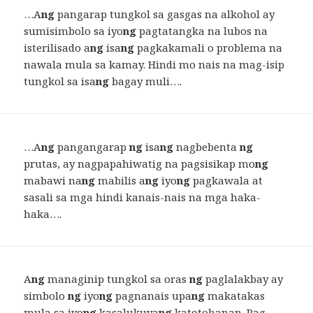
…A
ng
pangarap tungkol sa gasgas na alkohol ay
sumisimbolo sa iyo
ng
pagtatangka na lubos na
isterilisado a
ng
isa
ng
pagkakamali o problema na
nawala mula sa kamay. Hindi mo nais na mag-isip
tungkol sa isa
ng
bagay muli….
…A
ng
pangangarap
ng
isa
ng
nagbebenta
ng
prutas, ay nagpapahiwatig na pagsisikap mo
ng
mabawi na
ng
mabilis a
ng
iyo
ng
pagkawala at
sasali sa mga hindi kanais-nais na mga haka-
haka….
A
ng
managinip tungkol sa oras
ng
paglalakbay ay
simbolo
ng
iyo
ng
pagnanais upa
ng
makatakas
mula sa iyo
ng
kasalukuya
ng
katotohanan. Pag-