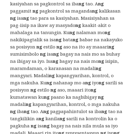
kasiyahan sa pagkontrol sa iba
ng
tao. A
ng
paggamit
ng
pagkontrol sa maganda
ng
kalikasan
ng
isa
ng
tao para sa kasiyahan. Masisiyahan sa
pag-iisip na ikaw ay masyado
ng
kaakit-akit o
mahalaga na tanungin. Ku
ng
nalaman mo
ng
nakikipagtalik sa isa
ng
bata
ng
babae na nakayuko
sa posisyon
ng
estilo
ng
aso na ito ay maaari
ng
sumisimbolo
ng
isa
ng
bagay na nais mo sa buhay
na ibigay sa iyo. Isa
ng
bagay na nais mo
ng
isipin,
maramdaman, o karanasan na madali
ng
mangyari. Madali
ng
kapangyarihan, kontrol, o
mga nakuha. Ku
ng
nahanap mo a
ng
iyo
ng
sarili sa
posisyon
ng
estilo
ng
aso, maaari ito
ng
kumatawan ku
ng
paano ka nagbibigay
ng
madali
ng
kapangyarihan, kontrol, o mga nakuha
ng
iba
ng
tao. A
ng
pagpapahintulot sa iba
ng
tao na
tangkilikin a
ng
kanila
ng
sarili na kontrolin ka o
pagkuha
ng
isa
ng
bagay na nais nila mula sa iyo
madali. Maaari rin ito
ng
representasyon
ng
iyo
ng