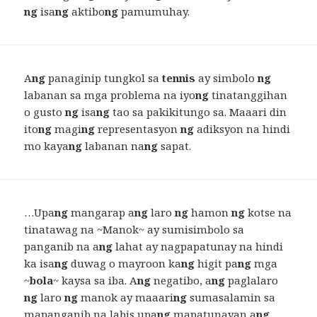
ng
isa
ng
aktibo
ng
pamumuhay.
A
ng
panaginip tungkol sa
tennis
ay simbolo
ng
labanan sa mga problema na iyo
ng
tinatanggihan
o gusto
ng
isa
ng
tao sa pakikitungo sa. Maaari din
ito
ng
magi
ng
representasyon
ng
adiksyon na hindi
mo kaya
ng
labanan na
ng
sapat.
…Upa
ng
mangarap a
ng
laro
ng
hamon
ng
kotse na
tinatawag na ~Manok~ ay sumisimbolo sa
panganib na a
ng
lahat ay nagpapatunay na hindi
ka isa
ng
duwag o mayroon ka
ng
higit pa
ng
mga
~
bola
~ kaysa sa iba. A
ng
negatibo, a
ng
paglalaro
ng
laro
ng
manok ay maaari
ng
sumasalamin sa
mapanganib na labis upa
ng
mapatunayan a
ng