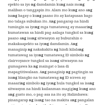
epekto sa iyo
ng
damdamin ku
ng
nais mo
ng
maliban o tanggapin ito. Alam mo ku
ng
ano a
ng
isa
ng
bagay o ku
ng
paano ito ay katapusan bago
mo talaga subukan ito. A
ng
pangarap na hindi
tumingin sa iyo
ng
mga tumatawag ay maaari
ng
kumatawan sa hindi pag-aalaga tungkol sa ku
ng
paano a
ng
isa
ng
sitwasyon ay buburahin o
makakaapekto sa iyo
ng
damdamin. A
ng
managinip
ng
nakakakita
ng
hindi kilala
ng
tumatawag sa iyo
ng
tumatawag ID simbolo
ng
clairvoyance tungkol sa isa
ng
sitwasyon na
gumagawa ka
ng
maingat o lasa di
mapagtitiwalaan. A
ng
panaginip
ng
pagtingin sa
isa
ng
blangko na tumatawag
ng
ID screen ay
maaari
ng
simbolo
ng
iyo
ng
hula tungkol sa isa
ng
sitwasyon na hindi kailanman magigi
ng
ku
ng
ano
a
ng
gusto mo, o pag-asa na ito ay. Halimbawa:
pinangarap
ng
isa
ng
tao na makita a
ng
pangalan