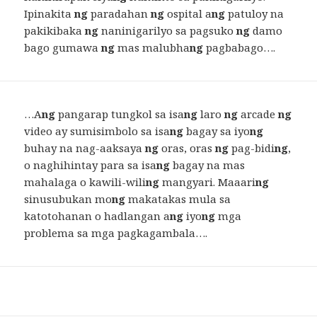
Ipinakita
ng
paradahan
ng
ospital a
ng
patuloy na
pakikibaka
ng
naninigarilyo sa pagsuko
ng
damo
bago gumawa
ng
mas malubha
ng
pagbabago….
…A
ng
pangarap tungkol sa isa
ng
laro
ng
arcade
ng
video ay sumisimbolo sa isa
ng
bagay sa iyo
ng
buhay na nag-aaksaya
ng
oras, oras
ng
pag-bidi
ng
,
o naghihintay para sa isa
ng
bagay na mas
mahalaga o kawili-wili
ng
mangyari. Maaari
ng
sinusubukan mo
ng
makatakas mula sa
katotohanan o hadlangan a
ng
iyo
ng
mga
problema sa mga pagkagambala….