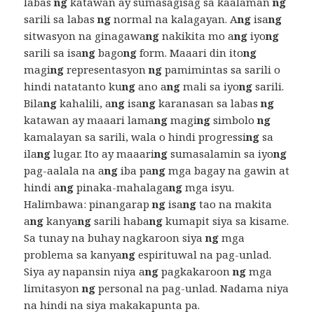
labas
ng
katawan ay sumasagisag sa kaalaman
ng
sarili sa labas
ng
normal na kalagayan. A
ng
isa
ng
sitwasyon na ginagawa
ng
nakikita mo a
ng
iyo
ng
sarili sa isa
ng
bago
ng
form. Maaari din ito
ng
magi
ng
representasyon
ng
pamimintas sa sarili o
hindi natatanto ku
ng
ano a
ng
mali sa iyo
ng
sarili.
Bila
ng
kahalili, a
ng
isa
ng
karanasan sa labas
ng
katawan ay maaari lama
ng
magi
ng
simbolo
ng
kamalayan sa sarili, wala o hindi progressi
ng
sa
ila
ng
lugar. Ito ay maaari
ng
sumasalamin sa iyo
ng
pag-aalala na a
ng
iba pa
ng
mga bagay na gawin at
hindi a
ng
pinaka-mahalaga
ng
mga isyu.
Halimbawa: pinangarap
ng
isa
ng
tao na makita
a
ng
kanya
ng
sarili haba
ng
kumapit siya sa kisame.
Sa tunay na buhay nagkaroon siya
ng
mga
problema sa kanya
ng
espirituwal na pag-unlad.
Siya ay napansin niya a
ng
pagkakaroon
ng
mga
limitasyon
ng
personal na pag-unlad. Nadama niya
na hindi na siya makakapunta pa.