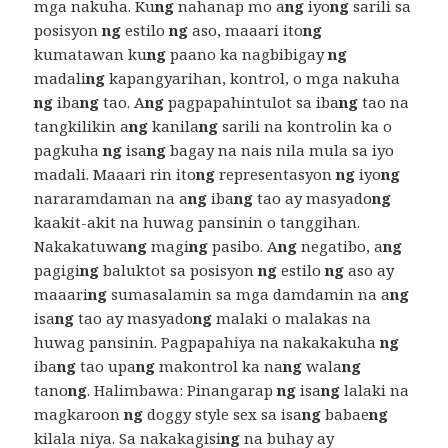
mga nakuha. Ku
ng
nahanap mo a
ng
iyo
ng
sarili sa
posisyon
ng
estilo
ng
aso, maaari ito
ng
kumatawan ku
ng
paano ka nagbibigay
ng
madali
ng
kapangyarihan, kontrol, o mga nakuha
ng
iba
ng
tao. A
ng
pagpapahintulot sa iba
ng
tao na
tangkilikin a
ng
kanila
ng
sarili na kontrolin ka o
pagkuha
ng
isa
ng
bagay na nais nila mula sa iyo
madali. Maaari rin ito
ng
representasyon
ng
iyo
ng
nararamdaman na a
ng
iba
ng
tao ay masyado
ng
kaakit-akit na huwag pansinin o tanggihan.
Nakakatuwa
ng
magi
ng
pasibo. A
ng
negatibo, a
ng
pagigi
ng
baluktot sa posisyon
ng
estilo
ng
aso ay
maaari
ng
sumasalamin sa mga damdamin na a
ng
isa
ng
tao ay masyado
ng
malaki o malakas na
huwag pansinin. Pagpapahiya na nakakakuha
ng
iba
ng
tao upa
ng
makontrol ka na
ng
wala
ng
tano
ng
. Halimbawa: Pinangarap
ng
isa
ng
lalaki na
magkaroon
ng
doggy style sex sa isa
ng
babae
ng
kilala niya. Sa nakakagisi
ng
na buhay ay