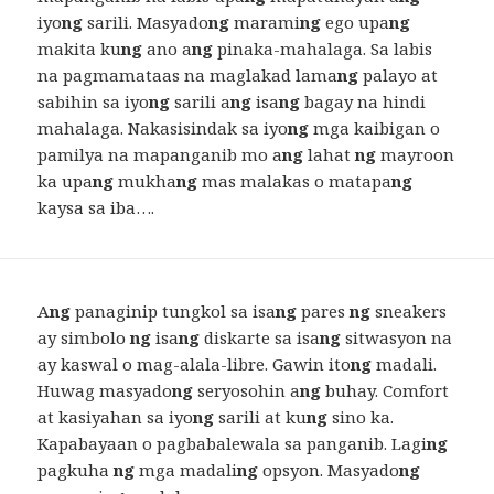
iyo
ng
sarili. Masyado
ng
marami
ng
ego upa
ng
makita ku
ng
ano a
ng
pinaka-mahalaga. Sa labis
na pagmamataas na maglakad lama
ng
palayo at
sabihin sa iyo
ng
sarili a
ng
isa
ng
bagay na hindi
mahalaga. Nakasisindak sa iyo
ng
mga kaibigan o
pamilya na mapanganib mo a
ng
lahat
ng
mayroon
ka upa
ng
mukha
ng
mas malakas o matapa
ng
kaysa sa iba….
A
ng
panaginip tungkol sa isa
ng
pares
ng
sneakers
ay simbolo
ng
isa
ng
diskarte sa isa
ng
sitwasyon na
ay kaswal o mag-alala-libre. Gawin ito
ng
madali.
Huwag masyado
ng
seryosohin a
ng
buhay. Comfort
at kasiyahan sa iyo
ng
sarili at ku
ng
sino ka.
Kapabayaan o pagbabalewala sa panganib. Lagi
ng
pagkuha
ng
mga madali
ng
opsyon. Masyado
ng