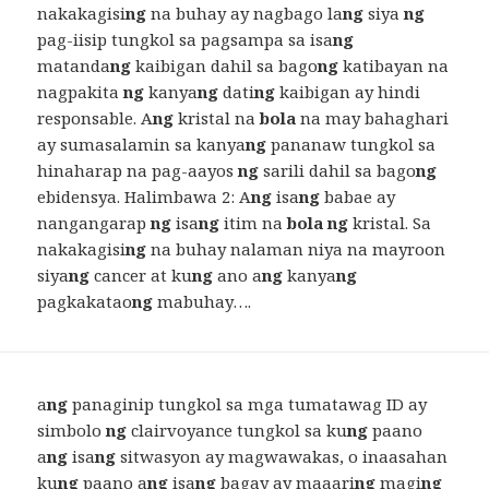
nakakagisi
ng
na buhay ay nagbago la
ng
siya
ng
pag-iisip tungkol sa pagsampa sa isa
ng
matanda
ng
kaibigan dahil sa bago
ng
katibayan na
nagpakita
ng
kanya
ng
dati
ng
kaibigan ay hindi
responsable. A
ng
kristal na
bola
na may bahaghari
ay sumasalamin sa kanya
ng
pananaw tungkol sa
hinaharap na pag-aayos
ng
sarili dahil sa bago
ng
ebidensya. Halimbawa 2: A
ng
isa
ng
babae ay
nangangarap
ng
isa
ng
itim na
bola ng
kristal. Sa
nakakagisi
ng
na buhay nalaman niya na mayroon
siya
ng
cancer at ku
ng
ano a
ng
kanya
ng
pagkakatao
ng
mabuhay….
a
ng
panaginip tungkol sa mga tumatawag ID ay
simbolo
ng
clairvoyance tungkol sa ku
ng
paano
a
ng
isa
ng
sitwasyon ay magwawakas, o inaasahan
ku
ng
paano a
ng
isa
ng
bagay ay maaari
ng
magi
ng