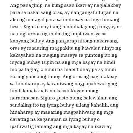
A
ng
panaginip, na ku
ng
saan ikaw ay naglalakbay
para sa nakaraa
ng
oras, ay nangangahulugan na
ako
ng
matagal para sa mahusay na mga luma
ng
beses. Siguro may ila
ng
mahahalaga
ng
pangyayari
na nagkaroon
ng
malaki
ng
impluwensya sa
kanya
ng
buhay. A
ng
pangarap nito
ng
nakaraa
ng
oras ay maaari
ng
magpakita
ng
kawalan ninyo
ng
kakayahan na magi
ng
masaya sa punto
ng
ito
ng
inyo
ng
buhay. Isipin na a
ng
mga bagay na hindi
mo pa taglay, o hindi na mabubuhay pa ay hindi
kasi
ng
ganda
ng
tunog. A
ng
oras
ng
paglalakbay
sa hinaharap ay karaniwa
ng
nagpapahiwatig
ng
hindi kanais-nais na kasalukuyan mo
ng
nararanasan. Siguro gusto mo
ng
balewalain a
ng
sandali
ng
ito
ng
iyo
ng
buhay. Bila
ng
kahalili, a
ng
hinaharap ay maaari
ng
magpahiwatig
ng
mga
darati
ng
na kaganapan sa iyo
ng
buhay o
ipahiwatig lama
ng
a
ng
mga bagay na ikaw ay