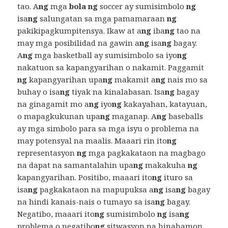
tao. A
ng
mga
bola ng
soccer ay sumisimbolo
ng
isa
ng
salungatan sa mga pamamaraan
ng
pakikipagkumpitensya. Ikaw at a
ng
iba
ng
tao na
may mga posibilidad na gawin a
ng
isa
ng
bagay.
A
ng
mga basketball ay sumisimbolo sa iyo
ng
nakatuon sa kapangyarihan o nakamit. Paggamit
ng
kapangyarihan upa
ng
makamit a
ng
nais mo sa
buhay o isa
ng
tiyak na kinalabasan. Isa
ng
bagay
na ginagamit mo a
ng
iyo
ng
kakayahan, katayuan,
o mapagkukunan upa
ng
maganap. A
ng
baseballs
ay mga simbolo para sa mga isyu o problema na
may potensyal na maalis. Maaari rin ito
ng
representasyon
ng
mga pagkakataon na magbago
na dapat na samantalahin upa
ng
makakuha
ng
kapangyarihan. Positibo, maaari ito
ng
ituro sa
isa
ng
pagkakataon na mapupuksa a
ng
isa
ng
bagay
na hindi kanais-nais o tumayo sa isa
ng
bagay.
Negatibo, maaari ito
ng
sumisimbolo
ng
isa
ng
problema o negatibo
ng
sitwasyon na hinahamon