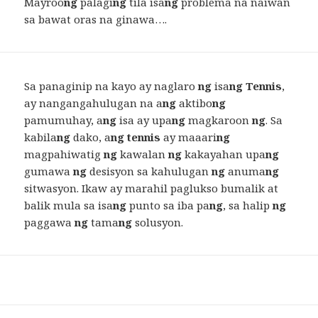
Mayroo
ng
palagi
ng
tila isa
ng
problema na naiwan
sa bawat oras na ginawa….
Sa panaginip na kayo ay naglaro
ng
isa
ng Tennis
,
ay nangangahulugan na a
ng
aktibo
ng
pamumuhay, a
ng
isa ay upa
ng
magkaroon
ng
. Sa
kabila
ng
dako, a
ng tennis
ay maaari
ng
magpahiwatig
ng
kawalan
ng
kakayahan upa
ng
gumawa
ng
desisyon sa kahulugan
ng
anuma
ng
sitwasyon. Ikaw ay marahil paglukso bumalik at
balik mula sa isa
ng
punto sa iba pa
ng
, sa halip
ng
paggawa
ng
tama
ng
solusyon.