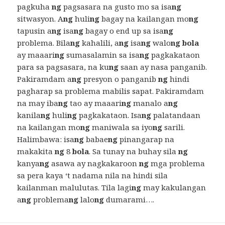
pagkuha
ng
pagsasara na gusto mo sa isa
ng
sitwasyon. A
ng
huli
ng
bagay na kailangan mo
ng
tapusin a
ng
isa
ng
bagay o end up sa isa
ng
problema. Bila
ng
kahalili, a
ng
isa
ng
walo
ng bola
ay maaari
ng
sumasalamin sa isa
ng
pagkakataon
para sa pagsasara, na ku
ng
saan ay nasa panganib.
Pakiramdam a
ng
presyon o panganib
ng
hindi
pagharap sa problema mabilis sapat. Pakiramdam
na may iba
ng
tao ay maaari
ng
manalo a
ng
kanila
ng
huli
ng
pagkakataon. Isa
ng
palatandaan
na kailangan mo
ng
maniwala sa iyo
ng
sarili.
Halimbawa: isa
ng
babae
ng
pinangarap na
makakita
ng
8
bola
. Sa tunay na buhay sila
ng
kanya
ng
asawa ay nagkakaroon
ng
mga problema
sa pera kaya ‘t nadama nila na hindi sila
kailanman malulutas. Tila lagi
ng
may kakulangan
a
ng
problema
ng
lalo
ng
dumarami….