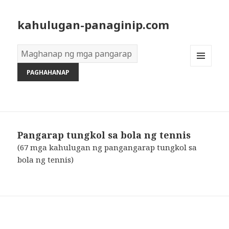
kahulugan-panaginip.com
Diksyon
ng
MENU
Mga
AND
Pangarap:
WIDGETS
Pangarap tungkol sa bola ng tennis
(67 mga kahulugan ng pangangarap tungkol sa
bola ng tennis)