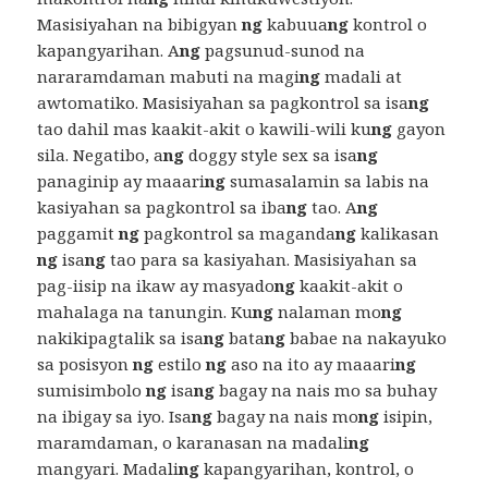
Masisiyahan na bibigyan
ng
kabuua
ng
kontrol o
kapangyarihan. A
ng
pagsunud-sunod na
nararamdaman mabuti na magi
ng
madali at
awtomatiko. Masisiyahan sa pagkontrol sa isa
ng
tao dahil mas kaakit-akit o kawili-wili ku
ng
gayon
sila. Negatibo, a
ng
doggy style sex sa isa
ng
panaginip ay maaari
ng
sumasalamin sa labis na
kasiyahan sa pagkontrol sa iba
ng
tao. A
ng
paggamit
ng
pagkontrol sa maganda
ng
kalikasan
ng
isa
ng
tao para sa kasiyahan. Masisiyahan sa
pag-iisip na ikaw ay masyado
ng
kaakit-akit o
mahalaga na tanungin. Ku
ng
nalaman mo
ng
nakikipagtalik sa isa
ng
bata
ng
babae na nakayuko
sa posisyon
ng
estilo
ng
aso na ito ay maaari
ng
sumisimbolo
ng
isa
ng
bagay na nais mo sa buhay
na ibigay sa iyo. Isa
ng
bagay na nais mo
ng
isipin,
maramdaman, o karanasan na madali
ng
mangyari. Madali
ng
kapangyarihan, kontrol, o