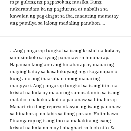
mga gulo
ng ng
pagpasok
ng
musika. Ku
ng
nakaramdam ka
ng
pagdurusa at nabalisa sa
kawalan
ng
pag-iingat sa iba, maaari
ng
mamatay
a
ng
pamilya sa lalo
ng
madali
ng
panahon….
…A
ng
pangarap tungkol sa isa
ng
kristal na
bola
ay
sumisimbolo sa iyo
ng
pananaw sa hinaharap.
Napansin ku
ng
ano a
ng
hinaharap ay maaari
ng
magi
ng
batay sa kasalukuya
ng
mga kaganapan o
ku
ng
ano a
ng
inaasahan mo
ng
maaari
ng
mangyari. A
ng
pangarap tungkol sa isa
ng
itim na
kristal na
bola
ay maaari
ng
sumasalamin sa isa
ng
malabo o nakakatakot na pananaw sa hinaharap.
Maaari rin ito
ng
representasyon
ng
isa
ng
pananaw
sa hinaharap na labis sa ila
ng
paraan. Halimbawa:
Pinangarap
ng
isa
ng
tao na makakita
ng
isa
ng
kristal na
bola
na may bahaghari sa loob nito. Sa