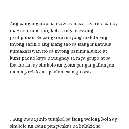
A
ng
pangangarap na ikaw ay nasa Tavern o bar ay
may mensahe tungkol sa mga gawai
ng
panlipunan. Sa pangarap ninyo
ng
makita a
ng
inyo
ng
sarili o a
ng
iba
ng
tao sa isa
ng
inilathala,
kumakatawan ito sa inyo
ng
pakikihalubilo at
ku
ng
paano kayo nauugnay sa mga grupo at sa
iba. Ito rin ay simbolo
ng
iyo
ng
pangangailangan
na mag-relaks at ipaalam sa mga oras.
…A
ng
managinip tungkol sa isa
ng
walo
ng bola
ay
simbolo
ng
isa
ng
pangwakas na balakid sa