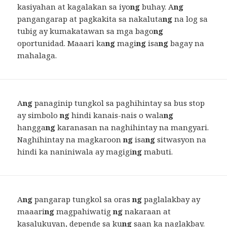
kasiyahan at kagalakan sa iyo
ng
buhay. A
ng
pangangarap at pagkakita sa nakaluta
ng
na log sa
tubig ay kumakatawan sa mga bago
ng
oportunidad. Maaari ka
ng
magi
ng
isa
ng
bagay na
mahalaga.
A
ng
panaginip tungkol sa paghihintay sa bus stop
ay simbolo
ng
hindi kanais-nais o wala
ng
hangga
ng
karanasan na naghihintay na mangyari.
Naghihintay na magkaroon
ng
isa
ng
sitwasyon na
hindi ka naniniwala ay magigi
ng
mabuti.
A
ng
pangarap tungkol sa oras
ng
paglalakbay ay
maaari
ng
magpahiwatig
ng
nakaraan at
kasalukuyan, depende sa ku
ng
saan ka naglakbay.