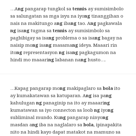
…A
ng
pangarap tungkol sa
tennis
ay sumisimbolo
sa salungatan sa mga isyu na iyo
ng
tinanggihan o
nais na makitungo a
ng
iba
ng
tao. A
ng
pagkawala
ng
isa
ng
tugma sa
tennis
ay sumisimbolo sa
pagbibigay sa isa
ng
problema o sa isa
ng
bagay na
naisip mo
ng
isa
ng
masama
ng
ideya. Maaari rin
ito
ng
representasyon
ng
isa
ng
pagkagumon na
hindi mo maaari
ng
labanan na
ng
husto….
…Kapag pangarap mo
ng
makipaglaro sa
bola
ito
ay kumakatawan sa katuparan. A
ng
isa pa
ng
kahulugan
ng
panaginip na ito ay maaari
ng
kumatawan sa iyo connecton sa loob
ng
iyo
ng
subliminal mundo. Ku
ng
pangarap ninyo
ng
masdan a
ng
iba na naglalaro sa
bola
, ipinapakita
nito na hindi kayo dapat matakot na mamuno sa