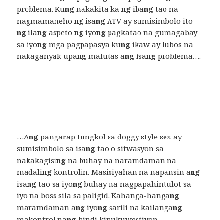
problema. Ku
ng
nakakita ka
ng
iba
ng
tao na
nagmamaneho
ng
isa
ng
ATV ay sumisimbolo ito
ng
ila
ng
aspeto
ng
iyo
ng
pagkatao na gumagabay
sa iyo
ng
mga pagpapasya ku
ng
ikaw ay lubos na
nakaganyak upa
ng
malutas a
ng
isa
ng
problema….
…A
ng
pangarap tungkol sa doggy style sex ay
sumisimbolo sa isa
ng
tao o sitwasyon sa
nakakagisi
ng
na buhay na naramdaman na
madali
ng
kontrolin. Masisiyahan na napansin a
ng
isa
ng
tao sa iyo
ng
buhay na nagpapahintulot sa
iyo na boss sila sa paligid. Kahanga-hanga
ng
maramdaman a
ng
iyo
ng
sarili na kailanga
ng
makontrol na
ng
hindi kinukuwestiyon.