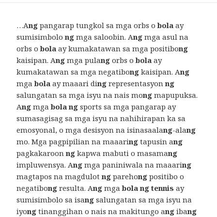
…A
ng
pangarap tungkol sa mga orbs o
bola
ay
sumisimbolo
ng
mga saloobin. A
ng
mga asul na
orbs o
bola
ay kumakatawan sa mga positibo
ng
kaisipan. A
ng
mga pula
ng
orbs o
bola
ay
kumakatawan sa mga negatibo
ng
kaisipan. A
ng
mga
bola
ay maaari di
ng
representasyon
ng
salungatan sa mga isyu na nais mo
ng
mapupuksa.
A
ng
mga
bola ng
sports sa mga pangarap ay
sumasagisag sa mga isyu na nahihirapan ka sa
emosyonal, o mga desisyon na isinasaala
ng
-ala
ng
mo. Mga pagpipilian na maaari
ng
tapusin a
ng
pagkakaroon
ng
kapwa mabuti o masama
ng
impluwensya. A
ng
mga paniniwala na maaari
ng
magtapos na magdulot
ng
pareho
ng
positibo o
negatibo
ng
resulta. A
ng
mga
bola ng tennis
ay
sumisimbolo sa isa
ng
salungatan sa mga isyu na
iyo
ng
tinanggihan o nais na makitungo a
ng
iba
ng