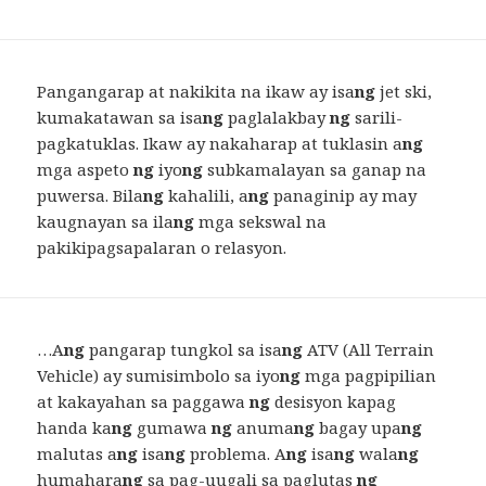
Pangangarap at nakikita na ikaw ay isa
ng
jet ski,
kumakatawan sa isa
ng
paglalakbay
ng
sarili-
pagkatuklas. Ikaw ay nakaharap at tuklasin a
ng
mga aspeto
ng
iyo
ng
subkamalayan sa ganap na
puwersa. Bila
ng
kahalili, a
ng
panaginip ay may
kaugnayan sa ila
ng
mga sekswal na
pakikipagsapalaran o relasyon.
…A
ng
pangarap tungkol sa isa
ng
ATV (All Terrain
Vehicle) ay sumisimbolo sa iyo
ng
mga pagpipilian
at kakayahan sa paggawa
ng
desisyon kapag
handa ka
ng
gumawa
ng
anuma
ng
bagay upa
ng
malutas a
ng
isa
ng
problema. A
ng
isa
ng
wala
ng
humahara
ng
sa pag-uugali sa paglutas
ng