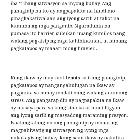
iba ‘t iba
ng
sitwasyon sa inyo
ng
buhay. A
ng
panaginip na ito ay nagpapakita na hindi mo
pinagkakatiwalaan a
ng
iyo
ng
sarili at takot na
kumuha
ng
mga panganib. Siguraduhin na
pumasa ito barrier, subukan upa
ng
kumilos na
ng
wala
ng
pag-iisip
ng
mga kahihinatnan, at lama
ng
pagkatapos ay maaari mo
ng
bravier….
Ku
ng
ikaw ay may suot
tennis
sa isa
ng
panaginip,
pagkatapos ay nangangahulugan na ikaw ay
pagpunta sa buhay madali na
ng
wala
ng
anuma
ng
stress. A
ng
pangarap din ay nagpapakita na ikaw
ay masaya para sa ku
ng
sino ka at hindi bigyan
a
ng
iyo
ng
sarili
ng
masyado
ng
marami
ng
presyon.
Isaala
ng
-ala
ng
na a
ng
panaginip ay maaari
ng
magpahiwatig
ng
sitwasyon
ng
iyo
ng
mga
nakakagisi
ng
buhay, ku
ng
saan ikaw ay nakatira