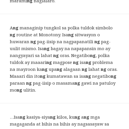
marami
ng
naglalaro.
A
ng
managinip tungkol sa polka tuldok simbolo
ng
routine at Monotony. Isa
ng
sitwasyon o
huwaran
ng
pag-iisip na nagpapanatili
ng
pag-
uulit mismo. Isa
ng
bagay na napapansin mo ay
nangyayari sa lahat
ng
oras. Negatibo
ng
, polka
tuldok ay maaari
ng
magpose
ng
isa
ng
problema
na mayroon ka
ng
upa
ng
alagaan
ng
lahat
ng
oras.
Maaari din ito
ng
kumatawan sa isa
ng
negatibo
ng
paraan
ng
pag-iisip o masama
ng
gawi na patuloy
mo
ng
ulitin.
…Isa
ng
kasiya-siya
ng
kilos, ku
ng
a
ng
mga
magaganda at bihis na bihis ay nagsasayaw sa