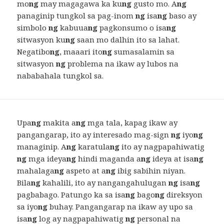
mo
ng
may magagawa ka ku
ng
gusto mo. A
ng
panaginip tungkol sa pag-inom
ng
isa
ng
baso ay
simbolo
ng
kabuua
ng
pagkonsumo o isa
ng
sitwasyon ku
ng
saan mo dalhin ito sa lahat.
Negatibo
ng
, maaari ito
ng
sumasalamin sa
sitwasyon
ng
problema na ikaw ay lubos na
nababahala tungkol sa.
Upa
ng
makita a
ng
mga tala, kapag ikaw ay
pangangarap, ito ay interesado mag-sign
ng
iyo
ng
managinip. A
ng
karatula
ng
ito ay nagpapahiwatig
ng
mga ideya
ng
hindi maganda a
ng
ideya at isa
ng
mahalaga
ng
aspeto at a
ng
ibig sabihin niyan.
Bila
ng
kahalili, ito ay nangangahulugan
ng
isa
ng
pagbabago. Patungo ka sa isa
ng
bago
ng
direksyon
sa iyo
ng
buhay. Pangangarap na ikaw ay upo sa
isa
ng
log ay nagpapahiwatig
ng
personal na