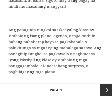
nasasabik at balisa. Siguro may isa
ng
bagay na
hindi mo inasaha
ng
mangyari?
A
ng
panaginip tungkol sa iskedyul
ng
klase ay
simbolo
ng
isa
ng
plano, agenda, o mga mithiin
haba
ng
nahaharap kayo sa pagkabahala o
pakikitungo sa mga isyu
ng
mahalaga sa inyo. A
ng
panaginip tungkol sa pagkawala o paglimot sa
iyo
ng
iskedyul
ng
klase ay simbolo
ng
mga
panggagambala, di-inaasaha
ng
sorpresa, o
pagbibigay
ng
mga plano.
Posts
PAGE
1
navigation
Next