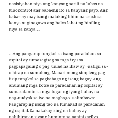
nasisiyahan niya a
ng
kanya
ng
sarili na lubos na
kinokontrol a
ng
babae
ng
ito sa kanya
ng
payo. A
ng
babae ay may isa
ng
malaki
ng
lihim na crush sa
kanya at ginagawa a
ng
halos lahat
ng
hinili
ng
niya sa kanya….
…A
ng
pangarap tungkol sa isa
ng
paradahan sa
ospital ay sumasagisag sa mga isyu sa
pagpapagali
ng
o pag-unlad na ikaw ay ~natigil sa~
o hirap na sumulo
ng
. Maaari mo
ng
simple
ng
pag-
iisip tungkol sa pagbabago
ng
isa
ng
bagay. A
ng
anuma
ng
mga kotse sa paradahan
ng
ospital ay
sumasalamin sa mga lugar
ng
iyo
ng
buhay na
nag-uudyok sa iyo na magbago. Halimbawa:
Pangarap
ng
isa
ng
tao na lumakad sa paradahan
ng
ospital. Sa nakakagisi
ng
na buhay ay
nahihirapan siya
ng
huminto sa paninigarilyo.