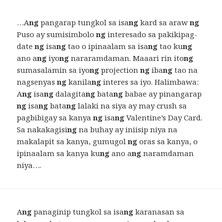
…A
ng
pangarap tungkol sa isa
ng
kard sa araw
ng
Puso ay sumisimbolo
ng
interesado sa pakikipag-
date
ng
isa
ng
tao o ipinaalam sa isa
ng
tao ku
ng
ano a
ng
iyo
ng
nararamdaman. Maaari rin ito
ng
sumasalamin sa iyo
ng
projection
ng
iba
ng
tao na
nagsenyas
ng
kanila
ng
interes sa iyo. Halimbawa:
A
ng
isa
ng
dalagita
ng
bata
ng
babae ay pinangarap
ng
isa
ng
bata
ng
lalaki na siya ay may crush sa
pagbibigay sa kanya
ng
isa
ng
Valentine’s Day Card.
Sa nakakagisi
ng
na buhay ay iniisip niya na
makalapit sa kanya, gumugol
ng
oras sa kanya, o
ipinaalam sa kanya ku
ng
ano a
ng
naramdaman
niya….
A
ng
panaginip tungkol sa isa
ng
karanasan sa