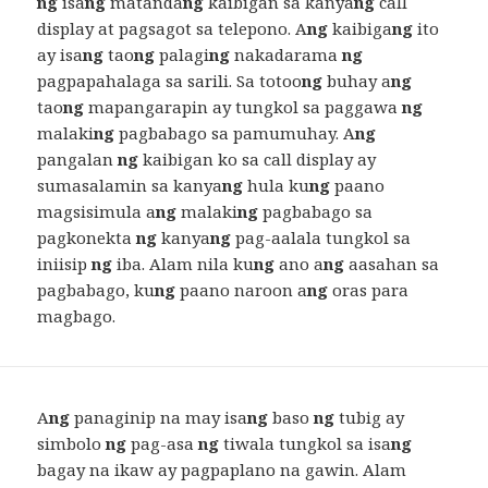
ng
isa
ng
matanda
ng
kaibigan sa kanya
ng
call
display at pagsagot sa telepono. A
ng
kaibiga
ng
ito
ay isa
ng
tao
ng
palagi
ng
nakadarama
ng
pagpapahalaga sa sarili. Sa totoo
ng
buhay a
ng
tao
ng
mapangarapin ay tungkol sa paggawa
ng
malaki
ng
pagbabago sa pamumuhay. A
ng
pangalan
ng
kaibigan ko sa call display ay
sumasalamin sa kanya
ng
hula ku
ng
paano
magsisimula a
ng
malaki
ng
pagbabago sa
pagkonekta
ng
kanya
ng
pag-aalala tungkol sa
iniisip
ng
iba. Alam nila ku
ng
ano a
ng
aasahan sa
pagbabago, ku
ng
paano naroon a
ng
oras para
magbago.
A
ng
panaginip na may isa
ng
baso
ng
tubig ay
simbolo
ng
pag-asa
ng
tiwala tungkol sa isa
ng
bagay na ikaw ay pagpaplano na gawin. Alam