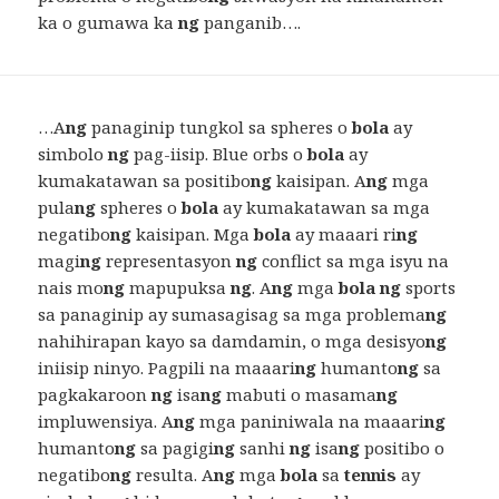
ka o gumawa ka
ng
panganib….
…A
ng
panaginip tungkol sa spheres o
bola
ay
simbolo
ng
pag-iisip. Blue orbs o
bola
ay
kumakatawan sa positibo
ng
kaisipan. A
ng
mga
pula
ng
spheres o
bola
ay kumakatawan sa mga
negatibo
ng
kaisipan. Mga
bola
ay maaari ri
ng
magi
ng
representasyon
ng
conflict sa mga isyu na
nais mo
ng
mapupuksa
ng
. A
ng
mga
bola ng
sports
sa panaginip ay sumasagisag sa mga problema
ng
nahihirapan kayo sa damdamin, o mga desisyo
ng
iniisip ninyo. Pagpili na maaari
ng
humanto
ng
sa
pagkakaroon
ng
isa
ng
mabuti o masama
ng
impluwensiya. A
ng
mga paniniwala na maaari
ng
humanto
ng
sa pagigi
ng
sanhi
ng
isa
ng
positibo o
negatibo
ng
resulta. A
ng
mga
bola
sa
tennis
ay