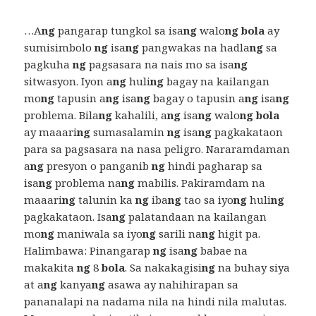
…A
ng
pangarap tungkol sa isa
ng
walo
ng bola
ay
sumisimbolo
ng
isa
ng
pangwakas na hadla
ng
sa
pagkuha
ng
pagsasara na nais mo sa isa
ng
sitwasyon. Iyon a
ng
huli
ng
bagay na kailangan
mo
ng
tapusin a
ng
isa
ng
bagay o tapusin a
ng
isa
ng
problema. Bila
ng
kahalili, a
ng
isa
ng
walo
ng bola
ay maaari
ng
sumasalamin
ng
isa
ng
pagkakataon
para sa pagsasara na nasa peligro. Nararamdaman
a
ng
presyon o panganib
ng
hindi pagharap sa
isa
ng
problema na
ng
mabilis. Pakiramdam na
maaari
ng
talunin ka
ng
iba
ng
tao sa iyo
ng
huli
ng
pagkakataon. Isa
ng
palatandaan na kailangan
mo
ng
maniwala sa iyo
ng
sarili na
ng
higit pa.
Halimbawa: Pinangarap
ng
isa
ng
babae na
makakita
ng
8
bola
. Sa nakakagisi
ng
na buhay siya
at a
ng
kanya
ng
asawa ay nahihirapan sa
pananalapi na nadama nila na hindi nila malutas.