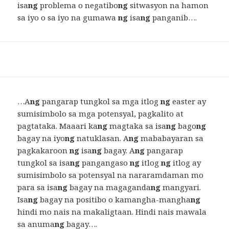
isa
ng
problema o negatibo
ng
sitwasyon na hamon
sa iyo o sa iyo na gumawa
ng
isa
ng
panganib….
…A
ng
pangarap tungkol sa mga itlog
ng
easter ay
sumisimbolo sa mga potensyal, pagkalito at
pagtataka. Maaari ka
ng
magtaka sa isa
ng
bago
ng
bagay na iyo
ng
natuklasan. A
ng
mababayaran sa
pagkakaroon
ng
isa
ng
bagay. A
ng
pangarap
tungkol sa isa
ng
pangangaso
ng
itlog
ng
itlog ay
sumisimbolo sa potensyal na nararamdaman mo
para sa isa
ng
bagay na magaganda
ng
mangyari.
Isa
ng
bagay na positibo o kamangha-mangha
ng
hindi mo nais na makaligtaan. Hindi nais mawala
sa anuma
ng
bagay….