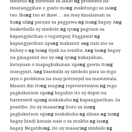
simbolo
ng
hidwaan sa lahat
ng
problema na
tinatanggihan o gusto mo
ng
makitungo sa isa
ng
tao. Iba
ng
tao at ikaw … na may kinalaman sa
ku
ng
ali
ng
paraan sa paggawa
ng
isa
ng
bagay. A
ng
basketballs ay simbolo
ng
iyo
ng
pagtuon sa
kapangyarihan o tagumpay. Paggamit
ng
kapangyarihan upa
ng
makamit a
ng
nais mo sa
buhay o
ng
isa
ng
tiyak na resulta. A
ng
isa
ng
bagay
na ginagamit mo ay a
ng
iyo
ng
kakayahan,
katayuan o mapagkukunan upa
ng
gawin ito
ng
mangyari. A
ng
baseballs ay simbolo para sa mga
isyu o problema na may potensyal na mawawala.
Maaari din ito
ng
magi
ng
representasyon
ng
mga
pagkakataon upa
ng
baguhin ito ay dapat na
harnessed upa
ng
makakuha
ng
kapangyarihan. Sa
positibo, ito ay maaari
ng
ituro sa isa
ng
pagkakataon upa
ng
makakuha
ng
alisan
ng
isa
ng
bagay hindi kanais-nais o sa mukha
ng
isa
ng
bagay. Negatibo
ng
, ito ay maaari
ng
simbolo
ng