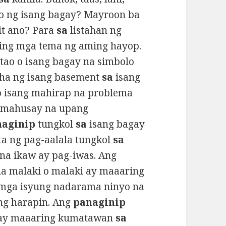
o ng isang bagay? Mayroon ba
it ano? Para
sa
listahan ng
ing mga tema ng aming hayop.
tao o isang bagay na simbolo
ha ng isang basement
sa
isang
 o isang mahirap na problema
amahusay na upang
naginip
tungkol
sa
isang bagay
a ng pag-aalala tungkol
sa
na ikaw ay pag-iwas. Ang
na malaki o malaki ay maaaring
mga isyung nadarama ninyo na
ng harapin. Ang
panaginip
 ay maaaring kumatawan
sa