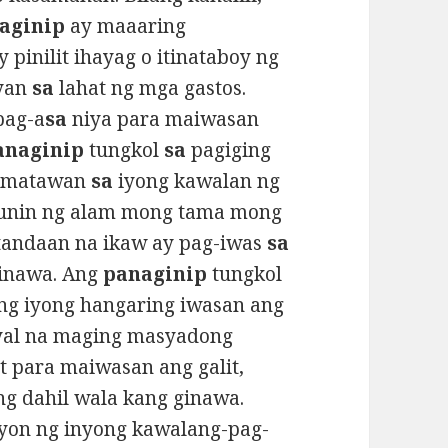
aginip
ay maaaring
pinilit ihayag o itinataboy ng
yan
sa
lahat ng mga gastos.
pag-a
sa
niya para maiwasan
anaginip
tungkol
sa
pagiging
kumatawan
sa
iyong kawalan ng
unin ng alam mong tama mong
atandaan na ikaw ay pag-iwas
sa
ginawa. Ang
panaginip
tungkol
 ng iyong hangaring iwasan ang
syal na maging masyadong
t para maiwasan ang galit,
g dahil wala kang ginawa.
syon ng inyong kawalang-pag-