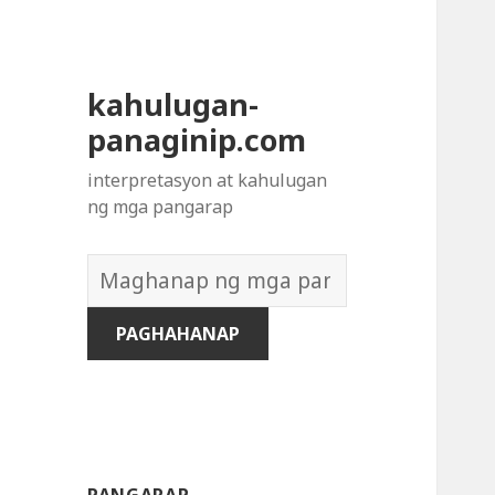
kahulugan-
panaginip.com
interpretasyon at kahulugan
ng mga pangarap
Diksyon
ng
Mga
Pangarap: