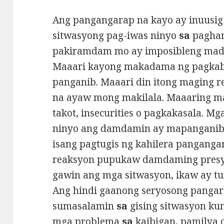
Ang pangangarap na kayo ay inuusig
sitwasyong pag-iwas ninyo
sa
paghar
pakiramdam mo ay imposibleng madai
Maaari kayong makadama ng pagkab
panganib. Maaari din itong maging r
na ayaw mong makilala. Maaaring m
takot, insecurities o pagkakasala. M
ninyo ang damdamin ay mapanganib
isang pagtugis ng kahilera pangang
reaksyon pupukaw damdaming presyon
gawin ang mga sitwasyon, ikaw ay 
Ang hindi gaanong seryosong pangar
sumasalamin
sa
gising sitwasyon k
mga problema
sa
kaibigan, pamilya o