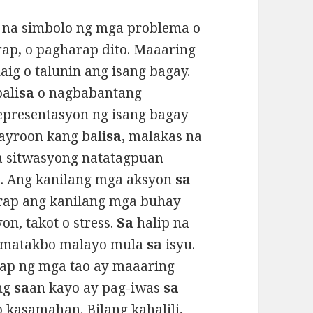
 na simbolo ng mga problema o
ap, o pagharap dito. Maaaring
g o talunin ang isang bagay.
ali
sa
o nagbabantang
epresentasyon ng isang bagay
ayroon kang bali
sa
, malakas na
ga sitwasyong natatagpuan
. Ang kanilang mga aksyon
sa
arap ang kanilang mga buhay
, takot o stress.
Sa
halip na
tumatakbo malayo mula
sa
isyu.
ap ng mga tao ay maaaring
ung
sa
an kayo ay pag-iwas
sa
 kasamahan. Bilang kahalili,