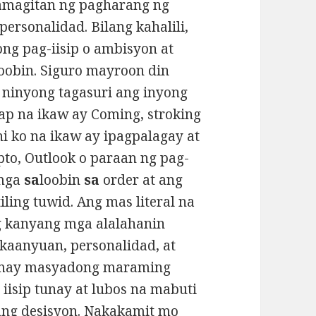
magitan ng pagharang ng
ersonalidad. Bilang kahalili,
ng pag-iisip o ambisyon at
oobin. Siguro mayroon din
 ninyong tagasuri ang inyong
ap na ikaw ay Coming, stroking
i ko na ikaw ay ipagpalagay at
pto, Outlook o paraan ng pag-
 mga
sa
loobin
sa
order at ang
ing tuwid. Ang mas literal na
g kanyang mga alalahanin
aanyuan, personalidad, at
 may masyadong maraming
iisip tunay at lubos na mabuti
g desisyon. Nakakamit mo