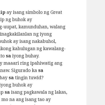
nip
ay isang simbolo ng Great
ip ng buhok ay
g-uupat, kamunduhan, walang
pinagkakilanlan ng iyong
buhok ay isang nakabuhol,
ikong kahulugan ng kawalang-
ito
sa
iyong buhay.
y maaari ring ipahiwatig ang
inaw. Sigurado ka
sa
uhay
sa
tingin tuwid?
 iyong buhok ay
ap
sa
isang pagkawala ng lakas,
 mo na ang isang tao ay