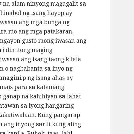
 na alam ninyong magagalit
sa
hinabol ng isang hayop ay
iwasan ang mga bunga ng
ira mo ang mga patakaran,
t ngayon gusto mong iwasan ang
i din itong maging
iwasan ang isang taong kilala
n o nagbabanta
sa
inyo ng
anaginip
ng isang ahas ay
anais para
sa
kabuuang
o ganap na kahihiyan
sa
lahat
matawan
sa
iyong hangaring
gkakatiwalaan. Kung pangarap
in ang inyong
sa
rili kung aling
sa
kanila. Buhok, taas, lahi,