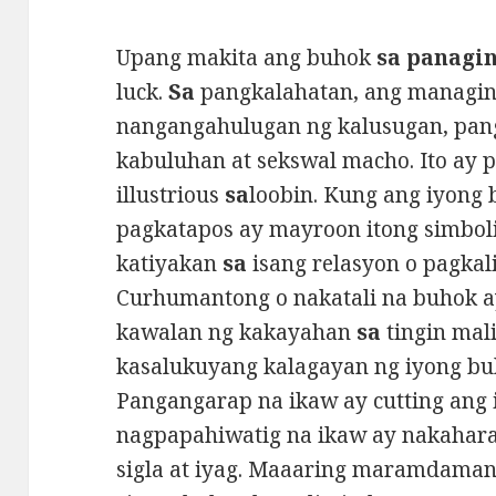
Upang makita ang buhok
sa panagi
luck.
Sa
pangkalahatan, ang managin
nangangahulugan ng kalusugan, pan
kabuluhan at sekswal macho. Ito ay 
illustrious
sa
loobin. Kung ang iyong 
pagkatapos ay mayroon itong simbol
katiyakan
sa
isang relasyon o pagkal
Curhumantong o nakatali na buhok a
kawalan ng kakayahan
sa
tingin mal
kasalukuyang kalagayan ng iyong b
Pangangarap na ikaw ay cutting ang
nagpapahiwatig na ikaw ay nakahar
sigla at iyag. Maaaring maramdaman