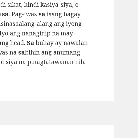
i sikat, hindi kasiya-siya, o
a
sa
. Pag-iwas
sa
isang bagay
isinasaalang-alang ang iyong
ilyo ang nanaginip na may
ang head.
Sa
buhay ay nawalan
iwas na
sa
bihin ang anumang
ot siya na pinagtatawanan nila