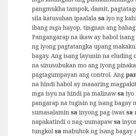
pangmukha tampok, damit, pagtatag
sila katusuhan ipaalala
sa
iyo ng kah
ibang mga hayop, tingnan ang bahag
Pangangarap na ikaw ay habol isang 
ng iyong pagtatangka upang makaku
bagay. Ang isang layunin na eluding
na sinusubukan mo ang iyong pinak
pagtagumpayan ang control. Ang
pa
na hindi habol ay maaaring magpakit
mga isyu na hindi pa malinaw
sa
iyo 
pangarap na tugisin ng isang bagay 
sumasalamin
sa
inyong pag-iwas
sa
napakatindi o nag-uumapaw
sa
inyo
tungkol
sa
mabuhok ng isang bagay