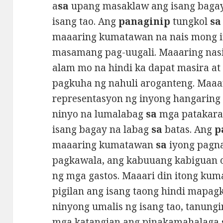
a
sa
upang masaklaw ang isang bagay
isang tao. Ang
panaginip
tungkol
sa
maaaring kumatawan na nais mong 
masamang pag-uugali. Maaaring nas
alam mo na hindi ka dapat masira a
pagkuha ng nahuli aroganteng. Maaar
representasyon ng inyong hangaring 
ninyo na lumalabag
sa
mga patakara
isang bagay na labag
sa
batas. Ang
p
maaaring kumatawan
sa
iyong pagn
pagkawala, ang kabuuang kabiguan 
ng mga gastos. Maaari din itong ku
pigilan ang isang taong hindi mapa
ninyong umalis ng isang tao, tanung
mga katangian ang pinakamahalaga