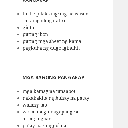
PANGARAP
turtle pilak singsing na isusuot
sa kung aling daliri
ginto
puting ibon
puting mga sheet ng kama
pagkuha ng dugo iginuhit
MGA BAGONG PANGARAP
mga kamay na umaabot
nakakakita ng buhay na patay
walang tao
worm na gumagapang sa
aking higaan
patay na sanggol na