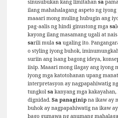
sinusubukan kang limitahan
sa
pama
ilang mahahalagang aspeto ng iyong p
maaari mong muling hubugin ang iyo
pag-aalis ng hindi ginustong mga
sa
l
kayong ilang masamang ugali at nais
sa
rili mula
sa
ugaling ito. Pangangar
o styling iyong buhok, iminumungkah
suriin ang isang bagong ideya, konse
iisip. Maaari mong ilagay ang iyong
iyong mga katotohanan upang manatil
interpretasyon ay nagpapahiwatig n
tungkol
sa
kanyang mga kakayahan, k
dignidad.
Sa panaginip
na ikaw ay
buhok ay nagpapahiwatig na ikaw ay 
bago gumawa ng anumang mahalagan