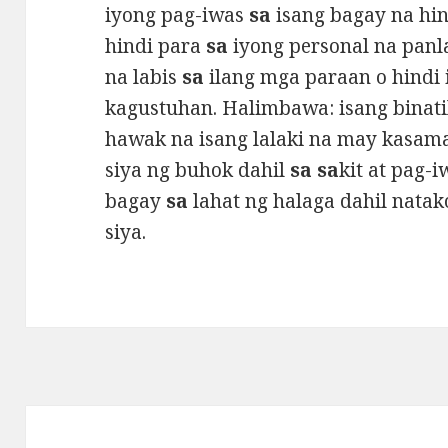
iyong pag-iwas
sa
isang bagay na hind
hindi para
sa
iyong personal na panl
na labis
sa
ilang mga paraan o hindi 
kagustuhan. Halimbawa: isang binat
hawak na isang lalaki na may kasam
siya ng buhok dahil
sa sa
kit at pag-
bagay
sa
lahat ng halaga dahil natak
siya.